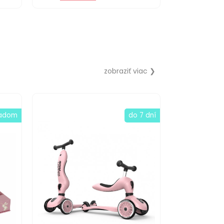
zobraziť viac ❯
ladom
do 7 dní