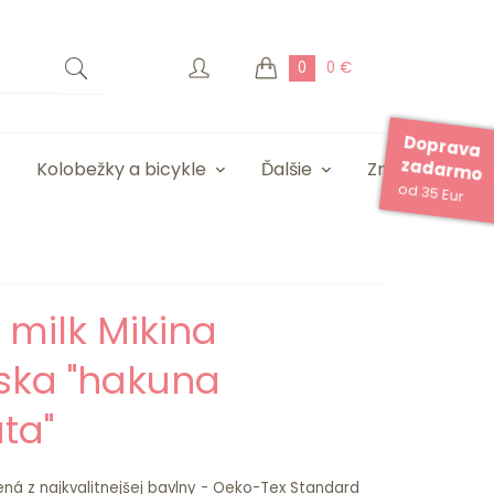
0
0 €
Doprava
zadarmo
Kolobežky a bicykle
Ďalšie
Značky
od 35 Eur
e milk Mikina
ka "hakuna
ta"
ená z najkvalitnejšej bavlny - Oeko-Tex Standard