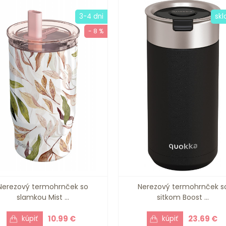
3-4 dni
sk
- 8 %
Nerezový termohrnček so
Nerezový termohrnček s
slamkou Mist ...
sitkom Boost ...
10.99 €
23.69 €