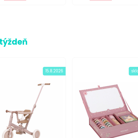
 týždeň
15.8.2026
sk