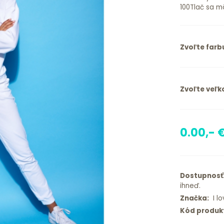
100Tlač sa môž
Zvoľte farb
Zvoľte veľko
0.00,- 
Dostupnosť
ihneď.
Značka:
I lo
Kód produk