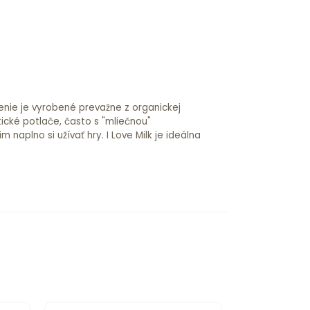
čenie je vyrobené prevažne z organickej
tické potlače, často s "mliečnou"
aplno si užívať hry. I Love Milk je ideálna