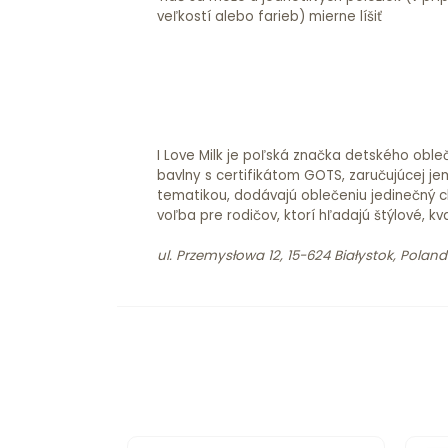
veľkostí alebo farieb) mierne líšiť
I Love Milk je poľská značka detského oble
bavlny s certifikátom GOTS, zaručujúcej je
tematikou, dodávajú oblečeniu jedinečný ch
voľba pre rodičov, ktorí hľadajú štýlové, kv
ul. Przemysłowa 12, 15-624 Białystok, Poland