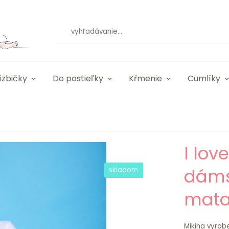
izbičky
Do postieľky
Kŕmenie
Cumlíky
I lov
dáms
skladom
mata
Mikina vyrob