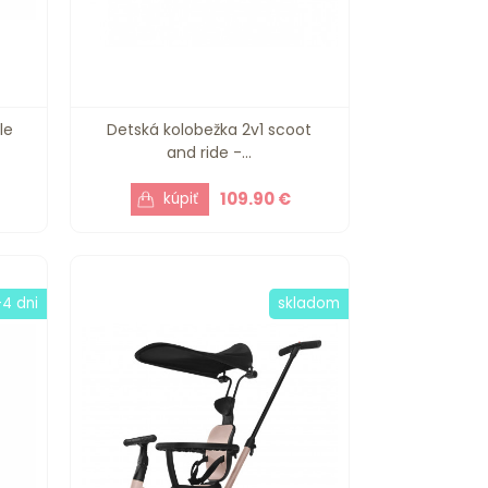
le
Detská kolobežka 2v1 scoot
and ride -...
109.90 €
-4 dni
skladom