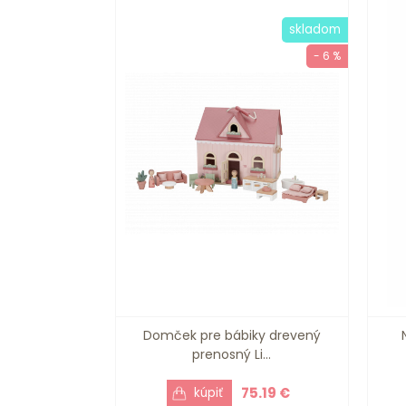
skladom
- 6 %
Domček pre bábiky drevený
prenosný Li...
75.19 €