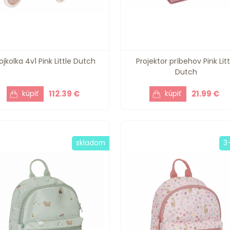
ojkolka 4v1 Pink Little Dutch
Projektor príbehov Pink Litt
Dutch
112.39 €
21.99 €
skladom
3