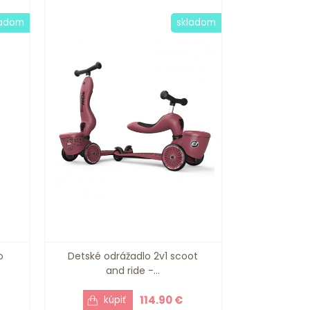
ladom
skladom
o
Detské odrážadlo 2v1 scoot
and ride -...
114.90 €