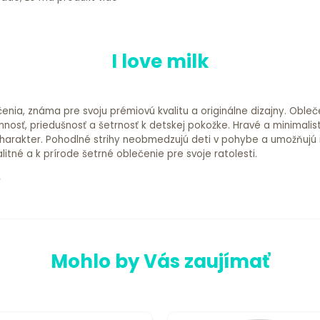
I love milk
čenia, známa pre svoju prémiovú kvalitu a originálne dizajny. Oble
mnosť, priedušnosť a šetrnosť k detskej pokožke. Hravé a minimalis
arakter. Pohodlné strihy neobmedzujú deti v pohybe a umožňujú im n
alitné a k prírode šetrné oblečenie pre svoje ratolesti.
Mohlo by Vás zaujímať