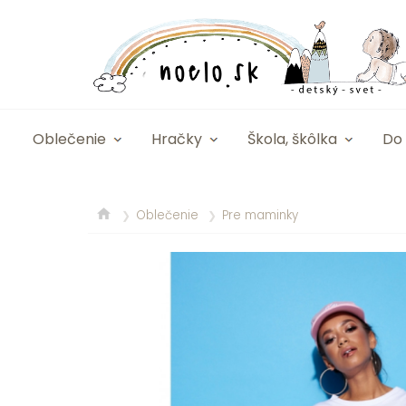
Oblečenie
Hračky
Škola, škôlka
Do 
Oblečenie
Pre maminky
❯
❯