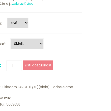
e u j...
zobraziť viac
u:
sť:
€
:
Skladom LARGE (L/XL)(biela) - odosielame
ve milk
tu:
5003656