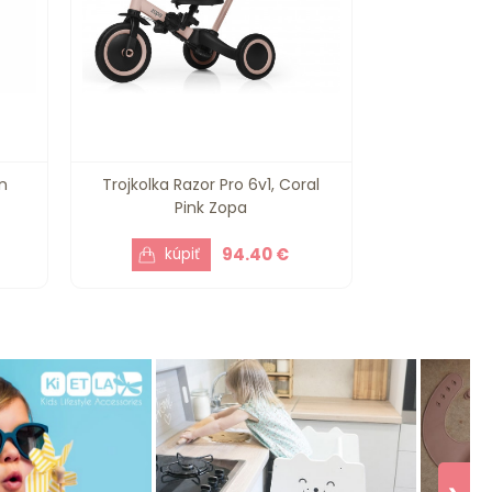
n
Trojkolka Razor Pro 6v1, Coral
Pink Zopa
94.40 €