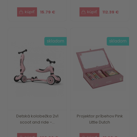
15.79 €
112.39 €
skladom
skladom
Detská kolobežka 2v1
Projektor príbehov Pink
scoot and ride -...
Little Dutch