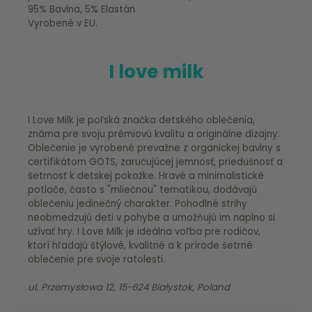
95% Bavlna, 5% Elastán
Vyrobené v EU.
I love milk
I Love Milk je poľská značka detského oblečenia,
známa pre svoju prémiovú kvalitu a originálne dizajny.
Oblečenie je vyrobené prevažne z organickej bavlny s
certifikátom GOTS, zaručujúcej jemnosť, priedušnosť a
šetrnosť k detskej pokožke. Hravé a minimalistické
potlače, často s "mliečnou" tematikou, dodávajú
oblečeniu jedinečný charakter. Pohodlné strihy
neobmedzujú deti v pohybe a umožňujú im naplno si
užívať hry. I Love Milk je ideálna voľba pre rodičov,
ktorí hľadajú štýlové, kvalitné a k prírode šetrné
oblečenie pre svoje ratolesti.
ul. Przemysłowa 12, 15-624 Białystok, Poland