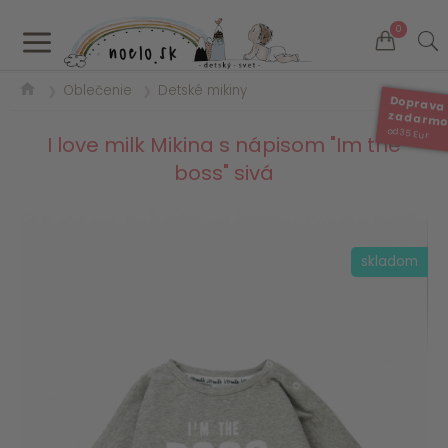
a
0
Oblečenie
Detské mikiny
❯
❯
Doprava
zadarm
od 35 Eur
I love milk Mikina s nápisom "Im the
boss" sivá
skladom