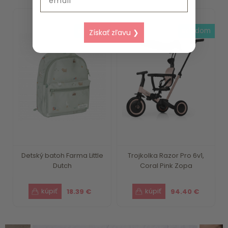
skladom
skladom
Získať zľavu ❯
Detský batoh Farma Little
Trojkolka Razor Pro 6v1,
Dutch
Coral Pink Zopa
18.39 €
94.40 €