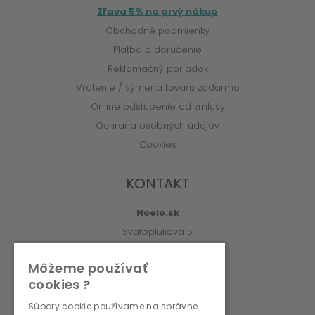
Zľava 5% na prvý nákup
Obchodné podmienky
Platba a doručenie
Reklamačný poriadok
Vrátenie / výmena tovaru zadarmo
Online odstúpenie od zmluvy
Ochrana osobných údajov
Cookies
KONTAKT
Noelo.sk
Svätoplukova 5
010 01 Žilina
Môžeme používať
info@noelo.sk
cookies ?
02/222 003 76 (8:00-15:00)
Súbory cookie používame na správne