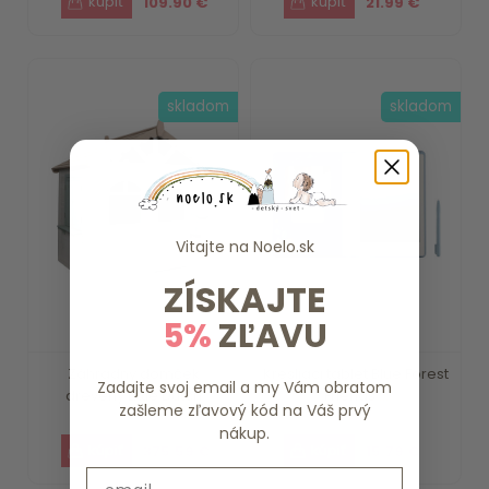
109.90 €
21.99 €
skladom
skladom
Vitajte na
Noelo.sk
ZÍSKAJTE
5%
ZĽAVU
Záhradný domček
Kresliaci tablet Blue Forest
Zadajte svoj email a my Vám obratom
drevený Little Dutch
Friends ...
zašleme zľavový kód na Váš prvý
nákup.
375.59 €
15.79 €
Email