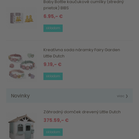
Baby Bottle kaučukové cumlíky (stredný
prietok) BIBS
6.95,- €
skladom
Kreatívna sada náramky Fairy Garden
Little Dutch
9.19,- €
skladom
Novinky
viac ❯
Záhradný domček drevený Little Dutch
375.59,- €
skladom