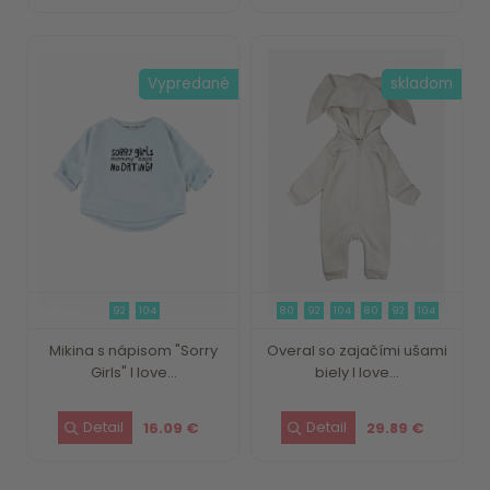
Vypredané
skladom
92
104
80
92
104
80
92
104
Mikina s nápisom "Sorry
Overal so zajačími ušami
Girls" I love...
biely I love...
16.09 €
29.89 €