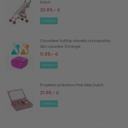
Dutch
23.89,- €
skladom
ChooMee SoftSip náustky na kapsičku
2ks v puzdre (Orange ...
11.99,- €
skladom
Projektor príbehov Pink Little Dutch
21.99,- €
skladom