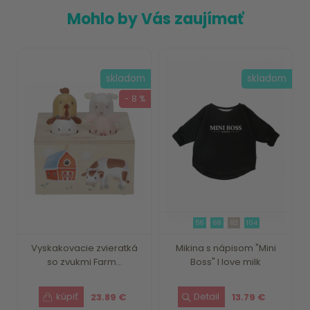
Mohlo by Vás zaujímať
skladom
skladom
- 8 %
56
68
92
104
Vyskakovacie zvieratká
Mikina s nápisom "Mini
so zvukmi Farm...
Boss" I love milk
23.89 €
13.79 €