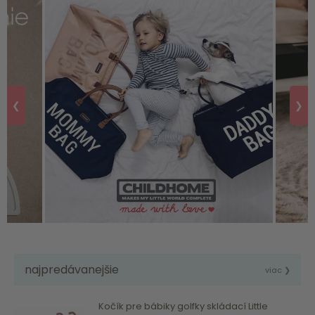
❮
❯
najpredávanejšie
viac ❯
Kočík pre bábiky golfky skládací Little