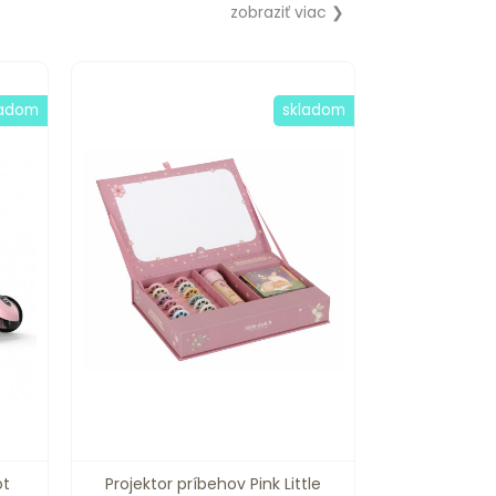
zobraziť viac ❯
ladom
skladom
ot
Projektor príbehov Pink Little