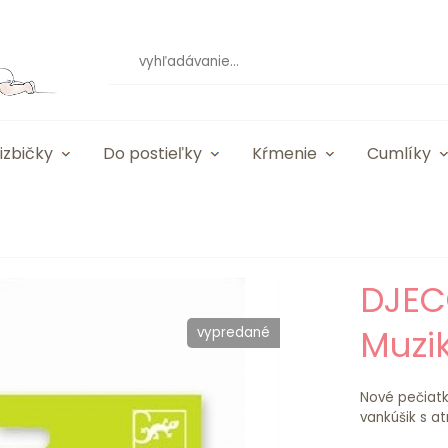
izbičky
Do postieľky
Kŕmenie
Cumlíky
DJEC
Muzi
vypredané
Nové pečiatky
vankúšik s at