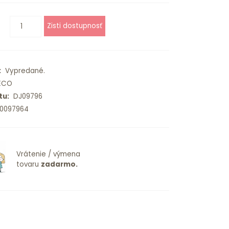
:
Vypredané.
ECO
tu:
DJ09796
0097964
Vrátenie / výmena
tovaru
zadarmo.