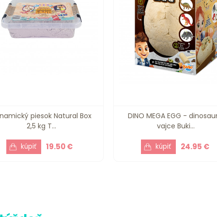
namický piesok Natural Box
DINO MEGA EGG - dinosaur
2,5 kg T...
vajce Buki...
19.50 €
24.95 €