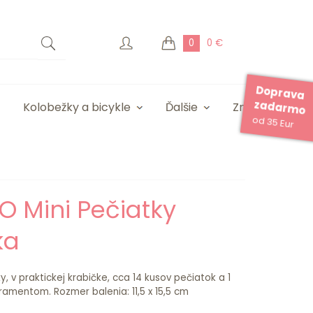
0
0 €
Doprava
zadarmo
Kolobežky a bicykle
Ďalšie
Značky
od 35 Eur
O Mini Pečiatky
ka
, v praktickej krabičke, cca 14 kusov pečiatok a 1
ramentom. Rozmer balenia: 11,5 x 15,5 cm