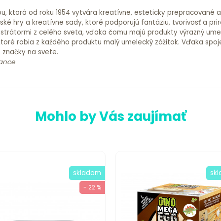
ou, ktorá od roku 1954 vytvára kreatívne, esteticky prepracované 
é hry a kreatívne sady, ktoré podporujú fantáziu, tvorivosť a prir
 ilustrátormi z celého sveta, vďaka čomu majú produkty výrazný ume
ktoré robia z každého produktu malý umelecký zážitok. Vďaka spoje
é značky na svete.
rance
Mohlo by Vás zaujímať
skladom
sk
- 22 %