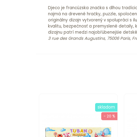
Djeco je francúzska značka s dlhou tradíci
najmä na drevené hračky, puzzle, spoločensk
originálny dizajn vytvorený v spolupráci s
kvalitu, bezpečnosť a premyslené detaily, 
dizajnu patrí medzi najobľúbenejšie detsk
3 rue des Grands Augustins, 75006 Paris, F
skladom
- 20 %