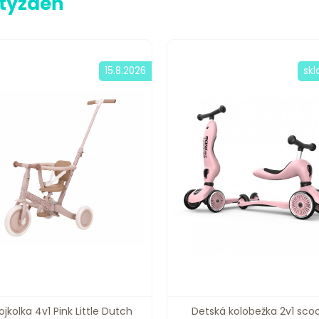
 týždeň
15.8.2026
sk
ojkolka 4v1 Pink Little Dutch
Detská kolobežka 2v1 sco