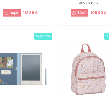
and ride -...
112.39 €
109.90 €
skladom
3