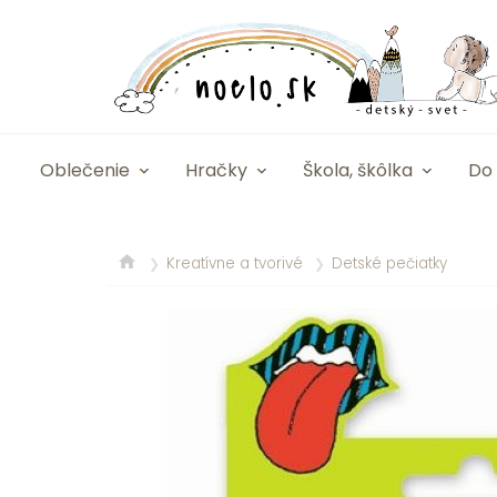
Oblečenie
Hračky
Škola, škôlka
Do 
Kreatívne a tvorivé
Detské pečiatky
❯
❯