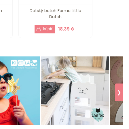
n
Detský batoh Farma Little
Dutch
18.39 €
❯