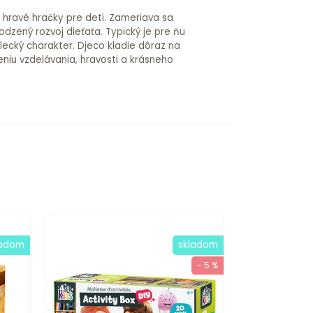
a hravé hračky pre deti. Zameriava sa
odzený rozvoj dieťaťa. Typický je pre ňu
lecký charakter. Djeco kladie dôraz na
niu vzdelávania, hravosti a krásneho
ladom
skladom
- 5 %