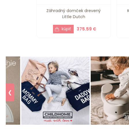
Záhradný domček drevený
Little Dutch
375.59 €
❮