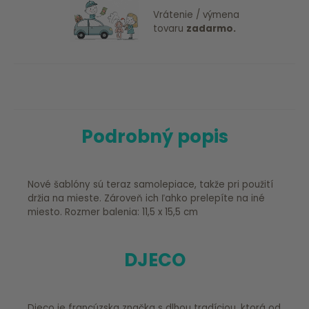
Vrátenie / výmena
tovaru
zadarmo.
Podrobný popis
Nové šablóny sú teraz samolepiace, takže pri použití
držia na mieste. Zároveň ich ľahko prelepíte na iné
miesto. Rozmer balenia: 11,5 x 15,5 cm
DJECO
Djeco je francúzska značka s dlhou tradíciou, ktorá od