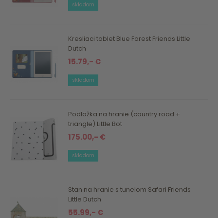
skladom
Kresliaci tablet Blue Forest Friends Little
Dutch
15.79,- €
skladom
Podložka na hranie (country road +
triangle) Little Bot
175.00,- €
skladom
Stan na hranie s tunelom Safari Friends
Little Dutch
55.99,- €