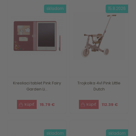
skladom
15.8.2026
Kresliaci tablet Pink Fairy
Trojkolka 4v1 Pink Little
Garden Li...
Dutch
15.79 €
112.39 €
skladom
skladom