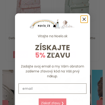
Vitajte na
Noelo.sk
Detský batoh Fairy Garden
Detský batoh Farma Little
Little Dutch
Dutch
ZÍSKAJTE
5%
ZĽAVU
20.19 €
18.39 €
Zadajte svoj email a my Vám obratom
zašleme zľavový kód na Váš prvý
nákup.
Email
Získať zľavu ❯