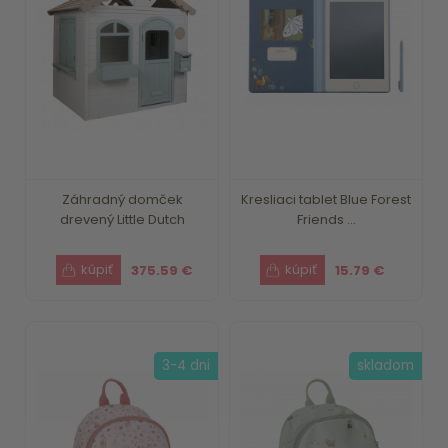
Záhradný domček
Kresliaci tablet Blue Forest
drevený Little Dutch
Friends ...
375.59 €
15.79 €
3-4 dni
skladom