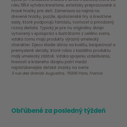
roku 1954 vytvára kreatívne, esteticky prepracované a
hravé hračky pre deti. Zameriava sa najmä na
drevené hračky, puzzle, spoločenské hry a kreatívne
sady, ktoré podporujú fantáziu, tvorivosť a prirodzený
rozvoj dieťaťa. Typický je pre ňu originálny dizajn
vytvorený v spolupráci s ilustrátormi z celého sveta,
vďaka čomu majú produkty výrazný umelecký
charakter. Djeco kladie dôraz na kvalitu, bezpečnosť a
premyslené detaily, ktoré robia z každého produktu
malý umelecký zážitok. Vďaka spojeniu vzdelávania,
hravosti a krásneho dizajnu patrí medzi
najobľúbenejšie detské značky na svete.
3 rue des Grands Augustins, 75006 Paris, France
Obľúbené za posledný týždeň