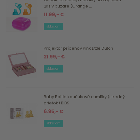
2ks v puzdre (Orange ...
11.99,- €
skladom
Projektor príbehov Pink Little Dutch
21.99,- €
skladom
Baby Bottle kaučukové cumlíky (stredný
prietok) BIBS
6.95,- €
skladom