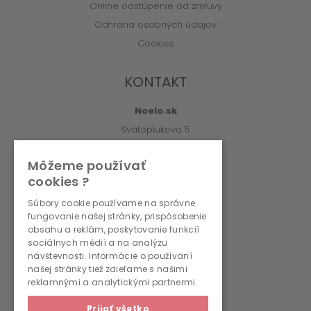
Online odstúpenie od zmluvy
Ochrana osobných údajov
Cookies
KONTAKT
Noelo.sk
Svätoplukova 5
010 01 Žilina
Môžeme používať
info@noelo.sk
cookies ?
02/222 003 76 (8:00-15:00)
Súbory cookie používame na správne
fungovanie našej stránky, prispôsobenie
PREVÁDZKOVATEĽ
obsahu a reklám, poskytovanie funkcií
sociálnych médií a na analýzu
návštevnosti. Informácie o používaní
WMS, s.r.o., r.s.p.
našej stránky tiež zdieľame s našimi
Svätoplukova 5
reklamnými a analytickými partnermi.
010 01 Žilina
Prijať všetko