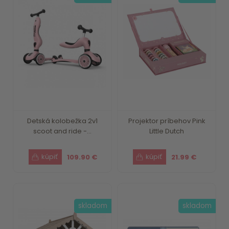
Detská kolobežka 2v1
Projektor príbehov Pink
scoot and ride -...
Little Dutch
109.90 €
21.99 €
skladom
skladom