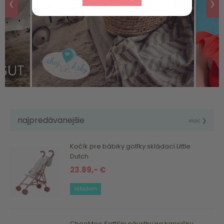
❮
❯
najpredávanejšie
viac ❯
Kočík pre bábiky golfky skládací Little
Dutch
23.89,- €
skladom
ChooMee SoftSip náustky na kapsičku