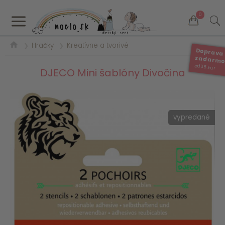
a
0
Hračky
Kreatívne a tvorivé
❯
❯
Doprava
zadarm
od 35 Eur
DJECO Mini šablóny Divočina
vypredané