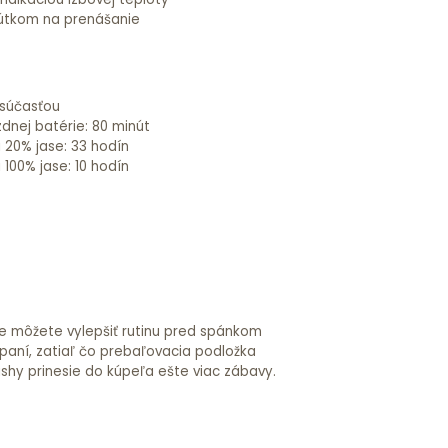
útkom na prenášanie
 súčasťou
dnej batérie: 80 minút
i 20% jase: 33 hodín
i 100% jase: 10 hodín
nie môžete vylepšiť rutinu pred spánkom
paní, zatiaľ čo prebaľovacia podložka
Wishy prinesie do kúpeľa ešte viac zábavy.