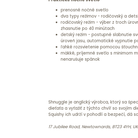
prenosné nočné svetlo
dva typy režimov - rodičovský a dets
rodičovský režim - výber z troch úrov
zhasnutie po 40 minútach
detský režim - postupné slabnutie sv
úroveň jasu, automatické vypnutie p
ľahké rozsvietenie pomocou šťouchn
mäkké, príjemné svetlo s minimom mo
nenarušuje spánok
Shnuggle je anglický výrobca, ktorý sa špe
dieťaťa a vyťažiť z týchto chvíľ so svojí
Squishy ich udrží v pohodlí a bezpečí, dá s
17 Jubilee Road, Newtownards, BT23 4YH, UK