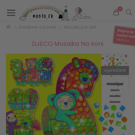
a
0
Kreatívne a tvorivé
Mozaiky pre deti
❯
❯
Doprava
zadarm
od 35 Eur
DJECO Mozaika Na koni
vypredané