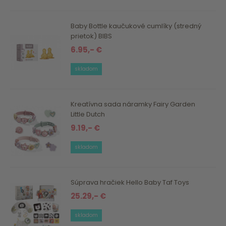
Baby Bottle kaučukové cumlíky (stredný
prietok) BIBS
6.95,- €
skladom
Kreatívna sada náramky Fairy Garden
Little Dutch
9.19,- €
skladom
Súprava hračiek Hello Baby Taf Toys
25.29,- €
skladom