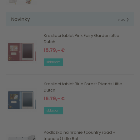
Novinky
viac ❯
Kresliaci tablet Pink Fairy Garden Little
Dutch
15.79,- €
skladom
Kresliaci tablet Blue Forest Friends Little
Dutch
15.79,- €
skladom
Podložka na hranie (country road +
triangle) Little Bot