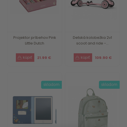
Projektor príbehov Pink
Detská kolobežka 2v1
Little Dutch
scoot and ride -...
21.99 €
109.90 €
skladom
skladom