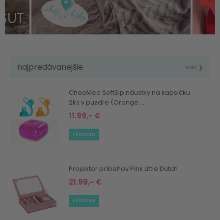
najpredávanejšie
viac ❯
ChooMee SoftSip náustky na kapsičku
2ks v puzdre (Orange ...
11.99,- €
skladom
Projektor príbehov Pink Little Dutch
21.99,- €
skladom