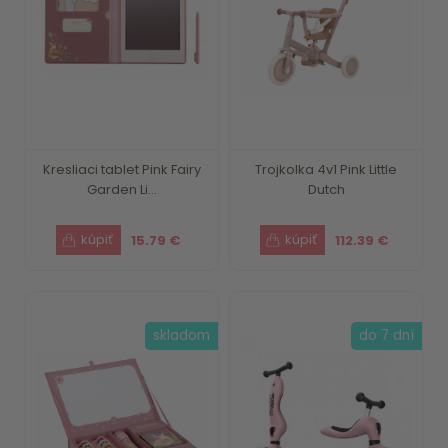
Kresliaci tablet Pink Fairy
Trojkolka 4v1 Pink Little
Garden Li...
Dutch
15.79 €
112.39 €
skladom
do 7 dní