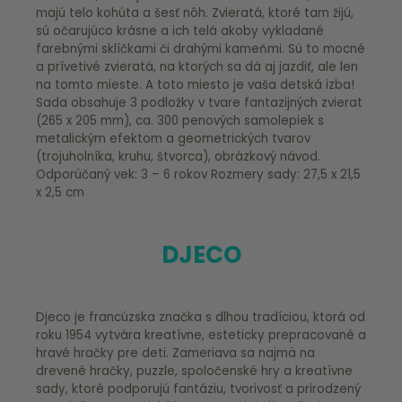
majú telo kohúta a šesť nôh. Zvieratá, ktoré tam žijú,
sú očarujúco krásne a ich telá akoby vykladané
farebnými sklíčkami či drahými kameňmi. Sú to mocné
a prívetivé zvieratá, na ktorých sa dá aj jazdiť, ale len
na tomto mieste. A toto miesto je vaša detská izba!
Sada obsahuje 3 podložky v tvare fantazijných zvierat
(265 x 205 mm), ca. 300 penových samolepiek s
metalickým efektom a geometrických tvarov
(trojuholníka, kruhu, štvorca), obrázkový návod.
Odporúčaný vek: 3 – 6 rokov Rozmery sady: 27,5 x 21,5
x 2,5 cm
DJECO
Djeco je francúzska značka s dlhou tradíciou, ktorá od
roku 1954 vytvára kreatívne, esteticky prepracované a
hravé hračky pre deti. Zameriava sa najmä na
drevené hračky, puzzle, spoločenské hry a kreatívne
sady, ktoré podporujú fantáziu, tvorivosť a prirodzený