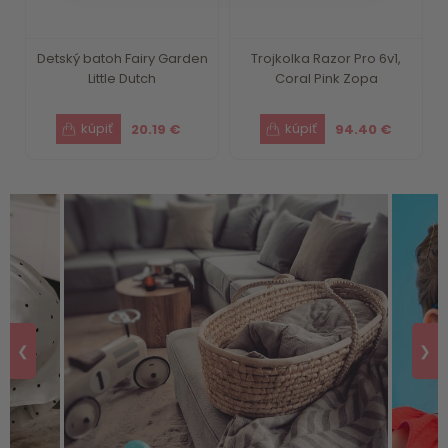
Detský batoh Fairy Garden
Trojkolka Razor Pro 6v1,
Little Dutch
Coral Pink Zopa
20.19 €
94.40 €
❮
❯