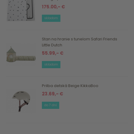
175.00,- €
skladom
Stan na hranie s tunelom Safari Friends
Little Dutch
55.99,- €
skladom
Prilba detská Beige KikkaBoo
23.69,- €
do 7 dní