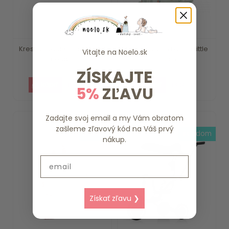
Kresliaci tablet Blue Forest
Detský batoh Farma Little
Vitajte na
Noelo.sk
Friends ...
Dutch
ZÍSKAJTE
15.79 €
18.39 €
5%
ZĽAVU
Zadajte svoj email a my Vám obratom
zašleme zľavový kód na Váš prvý
3-4 dni
skladom
nákup.
Email
Získať zľavu ❯