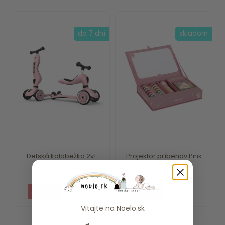
do 7 dní
skladom
Detská kolobežka 2v1
Projektor príbehov Pink
scoot and ride -...
Little Dutch
109.90 €
21.99 €
Vitajte na
Noelo.sk