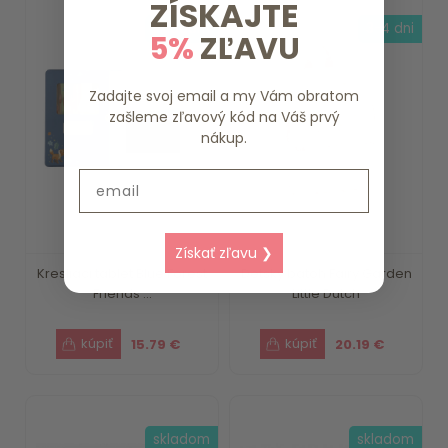
ZÍSKAJTE
skladom
3-4 dni
5%
ZĽAVU
Zadajte svoj email a my Vám obratom
zašleme zľavový kód na Váš prvý
nákup.
Email
Získať zľavu ❯
Kresliaci tablet Blue Forest
Detský batoh Fairy Garden
Friends ...
Little Dutch
15.79 €
20.19 €
skladom
skladom