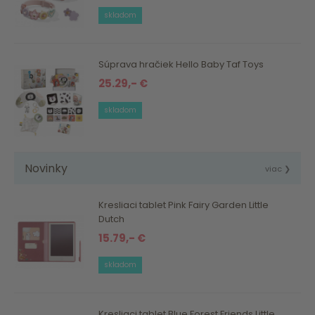
skladom
Súprava hračiek Hello Baby Taf Toys
25.29,- €
skladom
Novinky
viac ❯
Kresliaci tablet Pink Fairy Garden Little
Dutch
15.79,- €
skladom
Kresliaci tablet Blue Forest Friends Little