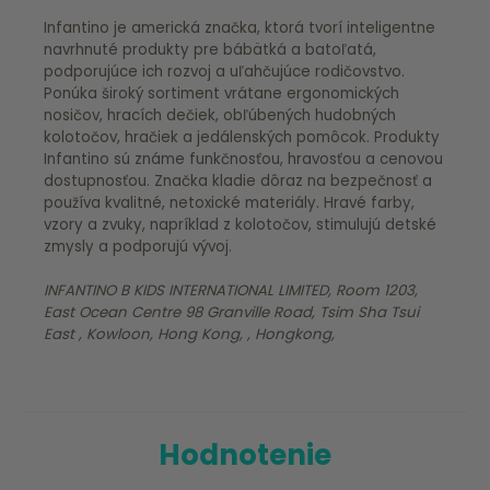
Infantino je americká značka, ktorá tvorí inteligentne
navrhnuté produkty pre bábätká a batoľatá,
podporujúce ich rozvoj a uľahčujúce rodičovstvo.
Ponúka široký sortiment vrátane ergonomických
nosičov, hracích dečiek, obľúbených hudobných
kolotočov, hračiek a jedálenských pomôcok. Produkty
Infantino sú známe funkčnosťou, hravosťou a cenovou
dostupnosťou. Značka kladie dôraz na bezpečnosť a
používa kvalitné, netoxické materiály. Hravé farby,
vzory a zvuky, napríklad z kolotočov, stimulujú detské
zmysly a podporujú vývoj.
INFANTINO B KIDS INTERNATIONAL LIMITED, Room 1203,
East Ocean Centre 98 Granville Road, Tsim Sha Tsui
East , Kowloon, Hong Kong, , Hongkong,
Hodnotenie