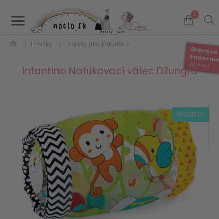
a
0
Hračky
Hračky pre batoľatá
❯
❯
Doprava
zadarm
od 35 Eur
Infantino Nafukovací válec Džungľa
skladom