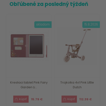
Obľúbené za posledný týždeň
skladom
15.8.2026
Kresliaci tablet Pink Fairy
Trojkolka 4v1 Pink Little
Garden Li...
Dutch
15.79 €
112.39 €