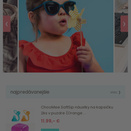
❮
❯
najpredávanejšie
viac ❯
ChooMee SoftSip náustky na kapsičku
2ks v puzdre (Orange ...
11.99,- €