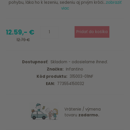
pohybu, láka ho k lezeniu, sedeniu aj prvým krôči...
zobraziť
viac
12.59,- €
12.79 €
Dostupnosť:
Skladom - odosielame ihneď.
Značka:
Infantino
Kód produktu:
315003-01INF
EAN:
773554150032
Vrátenie / výmena
tovaru
zadarmo.