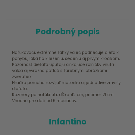
Podrobný popis
Nafukovací, extrémne ľahký valec podnecuje dieťa k
pohybu, láka ho k lezeniu, sedeniu aj prvým krôčikom.
Pozornosť dieťaťa upútajú cinkajúce rolničky vnútri
valca aj výrazná potlač s farebnými obrázkami
zvieratiek.
Hračka pomáha rozvíjať motoriku aj jednotlivé zmysly
dieťaťa.
Rozmery po nafúknutí: dĺžka 42 cm, priemer 21 cm
Vhodné pre deti od 6 mesiacov.
Infantino