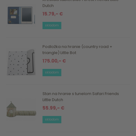
Dutch
15.79,- €
skladom
Podložka na hranie (country road +
triangle) Little Bot
175.00,- €
skladom
Stan na hranie s tunelom Safari Friends
Little Dutch
55.99,- €
skladom