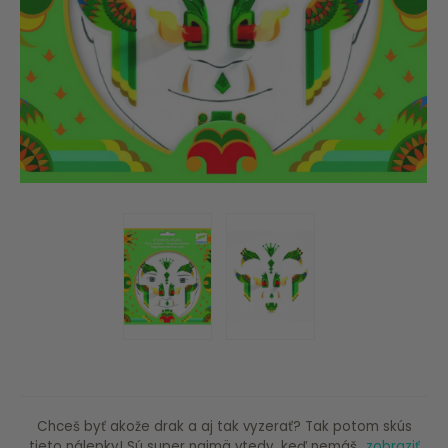
Chceš byť akože drak a aj tak vyzerať? Tak potom skús
tieto nálepky! Sú super najmä vtedy, keď nemáš...
zobraziť