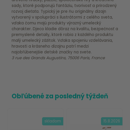
sady, ktoré podporujú fantáziu, tvorivosť a prirodzený
rozvoj dieťaťa. Typický je pre ňu originálny dizajn
vytvorený v spolupráci s ilustrátormi z celého sveta,
vďaka čomu majú produkty výrazný umelecký
charakter. Djeco kladie dôraz na kvalitu, bezpečnosť a
premyslené detaily, ktoré robia z každého produktu
malý umelecký zážitok. Vďaka spojeniu vzdelávania,
hravosti a krásneho dizajnu patrí medzi
najobľúbenejšie detské značky na svete.
3 rue des Grands Augustins, 75006 Paris, France
Obľúbené za posledný týždeň
skladom
15.8.2026