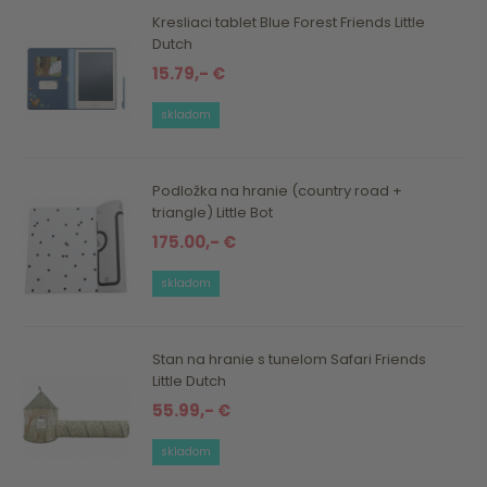
Kresliaci tablet Blue Forest Friends Little
Dutch
15.79,- €
skladom
Podložka na hranie (country road +
triangle) Little Bot
175.00,- €
skladom
Stan na hranie s tunelom Safari Friends
Little Dutch
55.99,- €
skladom