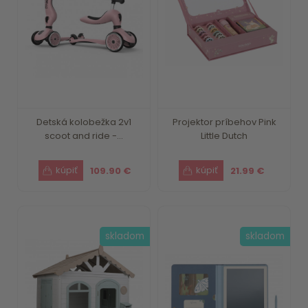
Detská kolobežka 2v1
Projektor príbehov Pink
scoot and ride -...
Little Dutch
109.90 €
21.99 €
skladom
skladom