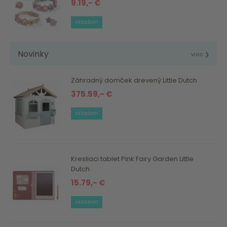
9.19,- €
skladom
Novinky
viac ❯
Záhradný domček drevený Little Dutch
375.59,- €
skladom
Kresliaci tablet Pink Fairy Garden Little
Dutch
15.79,- €
skladom