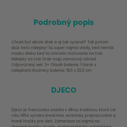
Podrobný popis
Chceš byť akože drak a aj tak vyzerať? Tak potom
skús tieto nálepky! Sú super najmä vtedy, keď nemáš
masku alebo keď ťa omrzelo maľovanie na tvár.
Nálepky na tvár Drak majú zamatový vzhľad.
Odporúčaný vek: 3+ Obsah balenia: 1 hárok s
nálepkami Rozmery balenia: 18,5 x 20,5 cm
DJECO
Djeco je francúzska značka s dlhou tradíciou, ktorá od
roku 1954 vytvára kreatívne, esteticky prepracované a
hravé hračky pre deti. Zameriava sa najmä na
drevené hračky, puzzle, spoločenské hry a kreatívne