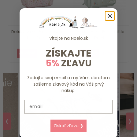
Detský batoh Fairy Garden
Detský batoh Farma Little
Little Dutch
Dutch
Vitajte na
Noelo.sk
ZÍSKAJTE
20.19 €
18.39 €
5%
ZĽAVU
Zadajte svoj email a my Vám obratom
zašleme zľavový kód na Váš prvý
nákup.
Email
❮
❯
Získať zľavu ❯