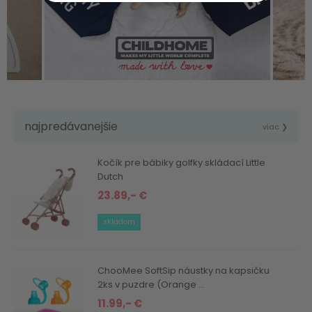
najpredávanejšie
viac ❯
Kočík pre bábiky golfky skládací Little
Dutch
23.89,- €
skladom
ChooMee SoftSip náustky na kapsičku
2ks v puzdre (Orange ...
11.99,- €