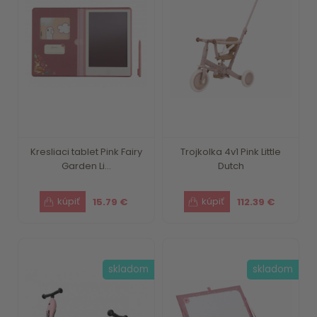
Kresliaci tablet Pink Fairy
Trojkolka 4v1 Pink Little
Garden Li...
Dutch
15.79 €
112.39 €
skladom
skladom