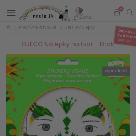
a
0
Kreatívne a tvorivé
Detské nálepky
❯
❯
Doprava
zadarm
od 35 Eur
DJECO Nálepky na tvár - Drak
vypredané