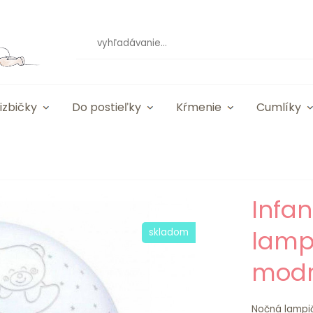
izbičky
Do postieľky
Kŕmenie
Cumlíky
Infa
lampi
skladom
mod
Nočná lampič