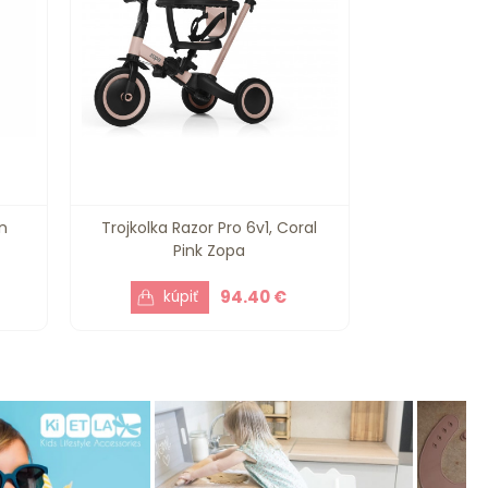
n
Trojkolka Razor Pro 6v1, Coral
Pink Zopa
94.40 €