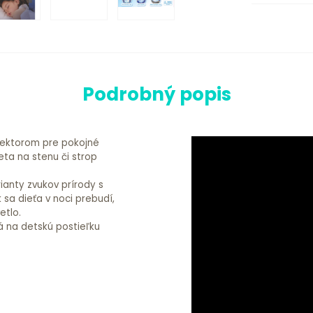
Podrobný popis
jektorom pre pokojné
ta na stenu či strop
ianty zvukov prírody s
sa dieťa v noci prebudí,
etlo.
á na detskú postieľku