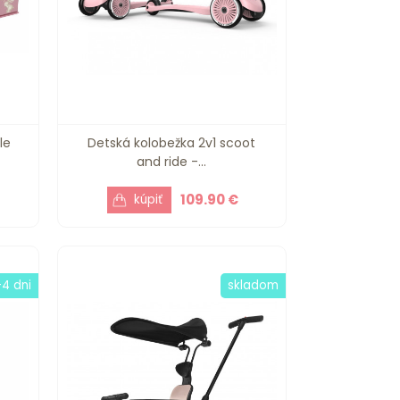
le
Detská kolobežka 2v1 scoot
and ride -...
109.90 €
-4 dni
skladom