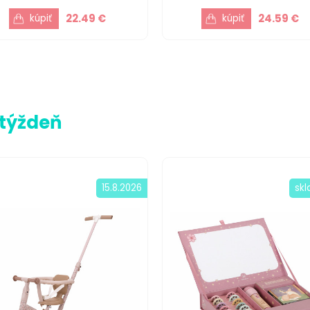
22.49 €
24.59 €
 týždeň
15.8.2026
sk