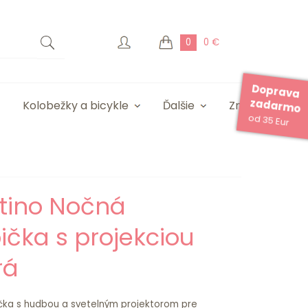
0
0 €
Doprava
zadarmo
Kolobežky a bicykle
Ďalšie
Značky
od 35 Eur
ntino Nočná
čka s projekciou
rá
ka s hudbou a svetelným projektorom pre