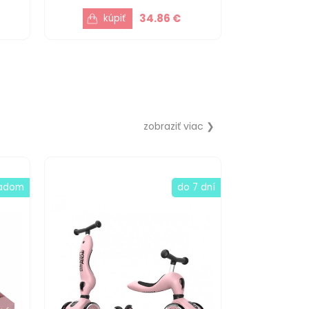
34.86 €
zobraziť viac ❯
ladom
do 7 dní