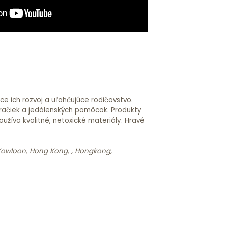
ce ich rozvoj a uľahčujúce rodičovstvo.
hračiek a jedálenských pomôcok. Produkty
žíva kvalitné, netoxické materiály. Hravé
, Kowloon, Hong Kong, , Hongkong,