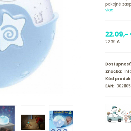
pokojné zasp
viac
22.09,-
22.39 €
Dostupnosť
Značka:
Infa
Kód produk
EAN:
3021105