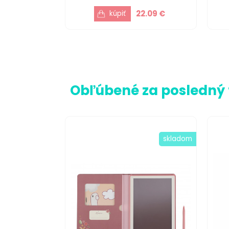
22.09 €
Obľúbené za posledný
skladom