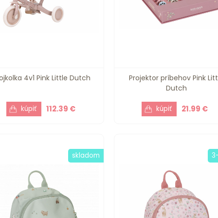
ojkolka 4v1 Pink Little Dutch
Projektor príbehov Pink Litt
Dutch
112.39 €
21.99 €
skladom
3