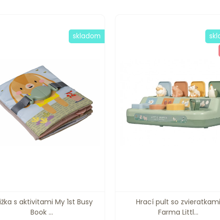
skladom
sk
ižka s aktivitami My 1st Busy
Hrací pult so zvieratkam
Book ...
Farma Littl...