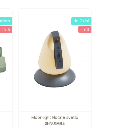
ladom
do 7 dní
- 8 %
- 9 %
i
Moonlight Nočné svetlo
SHNUGGLE