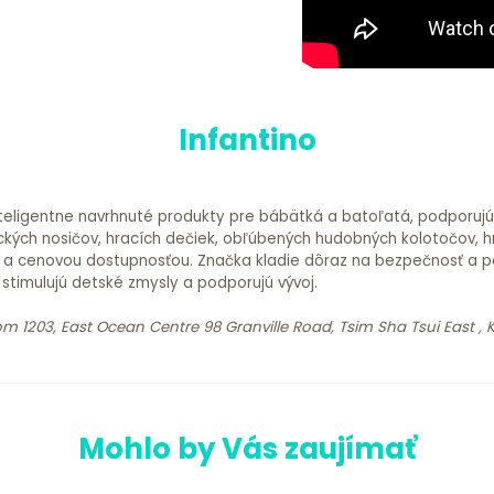
Infantino
inteligentne navrhnuté produkty pre bábätká a batoľatá, podporujú
ckých nosičov, hracích dečiek, obľúbených hudobných kolotočov, 
 a cenovou dostupnosťou. Značka kladie dôraz na bezpečnosť a pou
, stimulujú detské zmysly a podporujú vývoj.
om 1203, East Ocean Centre 98 Granville Road, Tsim Sha Tsui East 
Mohlo by Vás zaujímať