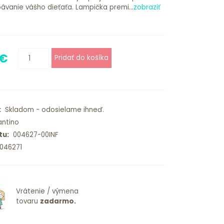
ávanie vášho dieťaťa. Lampička premi...
zobraziť
 €
:
Skladom - odosielame ihneď.
ntino
tu:
004627-00INF
046271
Vrátenie / výmena
tovaru
zadarmo.