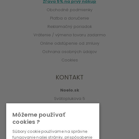
Zľava 5% na prvý nákup
Obchodné podmienky
Platba a doručenie
Reklamačný poriadok
Vrátenie / výmena tovaru zadarmo
Online odstúpenie od zmluvy
Ochrana osobných údajov
Cookies
KONTAKT
Noelo.sk
Svätoplukova 5
010 01 Žilina
Môžeme používať
info@noelo.sk
cookies ?
02/222 003 76 (8:00-15:00)
Súbory cookie používame na správne
fungovanie našej stránky, prispôsobenie