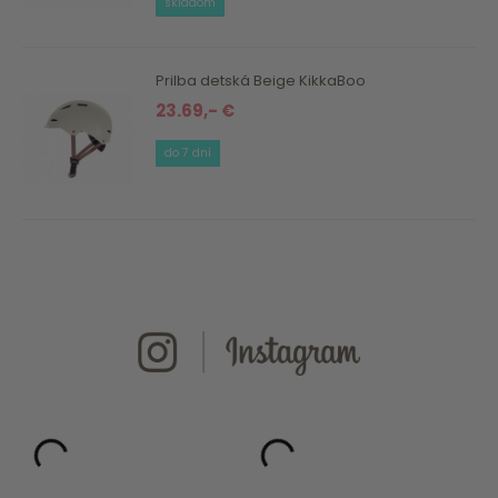
skladom
Prilba detská Beige KikkaBoo
23.69,- €
do 7 dní