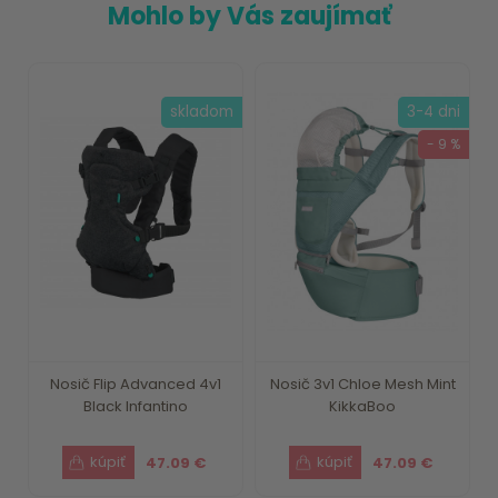
Mohlo by Vás zaujímať
skladom
3-4 dni
- 9 %
Nosič Flip Advanced 4v1
Nosič 3v1 Chloe Mesh Mint
Black Infantino
KikkaBoo
47.09 €
47.09 €