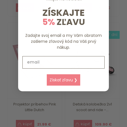
15.79 €
112.39 €
ZÍSKAJTE
5%
ZĽAVU
skladom
do 7 dní
Zadajte svoj email a my Vám obratom
zašleme zľavový kód na Váš prvý
nákup.
Email
Získať zľavu ❯
Projektor príbehov Pink
Detská kolobežka 2v1
Little Dutch
scoot and ride -...
21.99 €
109.90 €