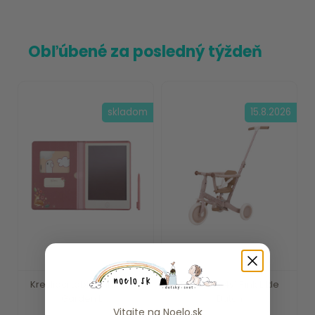
Obľúbené za posledný týždeň
skladom
15.8.2026
Kresliaci tablet Pink Fairy
Trojkolka 4v1 Pink Little
Garden Li...
Dutch
Vitajte na
Noelo.sk