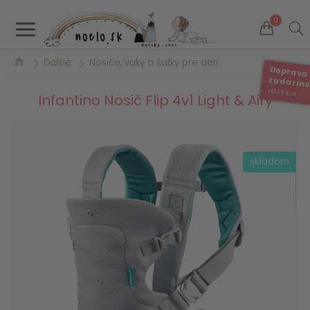
a
0
Ďalšie
Nosiče, vaky a šatky pre deti
❯
❯
Doprava
zadarm
od 35 Eur
Infantino Nosič Flip 4v1 Light & Airy
skladom