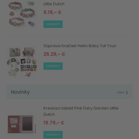
Little Dutch
9.19,- €
skladom
Súprava hračiek Hello Baby Taf Toys
25.29,- €
skladom
Novinky
viac ❯
Kresliaci tablet Pink Fairy Garden Little
Dutch
15.79,- €
skladom