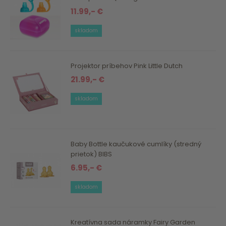
11.99,- €
skladom
Projektor príbehov Pink Little Dutch
21.99,- €
skladom
Baby Bottle kaučukové cumlíky (stredný
prietok) BIBS
6.95,- €
skladom
Kreatívna sada náramky Fairy Garden