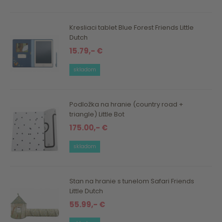
Kresliaci tablet Blue Forest Friends Little
Dutch
15.79,- €
skladom
Podložka na hranie (country road +
triangle) Little Bot
175.00,- €
skladom
Stan na hranie s tunelom Safari Friends
Little Dutch
55.99,- €