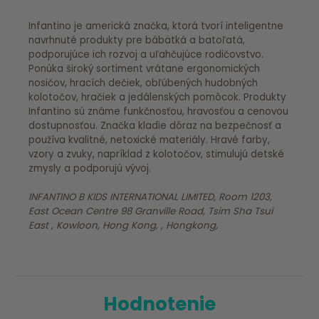
Infantino je americká značka, ktorá tvorí inteligentne
navrhnuté produkty pre bábätká a batoľatá,
podporujúce ich rozvoj a uľahčujúce rodičovstvo.
Ponúka široký sortiment vrátane ergonomických
nosičov, hracích dečiek, obľúbených hudobných
kolotočov, hračiek a jedálenských pomôcok. Produkty
Infantino sú známe funkčnosťou, hravosťou a cenovou
dostupnosťou. Značka kladie dôraz na bezpečnosť a
používa kvalitné, netoxické materiály. Hravé farby,
vzory a zvuky, napríklad z kolotočov, stimulujú detské
zmysly a podporujú vývoj.
INFANTINO B KIDS INTERNATIONAL LIMITED, Room 1203,
East Ocean Centre 98 Granville Road, Tsim Sha Tsui
East , Kowloon, Hong Kong, , Hongkong,
Hodnotenie