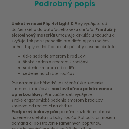
Podrobný popis
Unikátny nosič Flip 4v1 Light & Airy
využijete od
dojčenského do batoľacieho veku dieťaťa.
Priedušný
sieťovinový materiál
umožňuje cirkuláciu vzduchu a
zvyšuje tak pocit pohodlia pre dieťa aj pre rodičov i
počas teplých dní. Ponúka 4 spôsoby nosenia dieťaťa:
úzke sedenie smerom k rodičovi
široké sedenie smerom k rodičovi
sedenie smerom od rodiča
sedenie na chrbte rodičov
Pre najmenšie bábätká je určené úzke sedenie
smerom k rodičovi s
nastaviteľnou polstrovanou
opierkou hlavy.
Pre väčšie deti využijete
široké ergonomické sedenie smerom k rodičovi i
smerom od rodiča či na chrbte.
Podporný bokový pás
pomáha rozložiť hmotnosť
noseného dieťaťa na boky rodiča. Pohodliu pri nosení
pomáha aj polstrovanie ramenných popruhov.