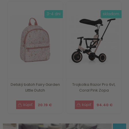
3-4 dni
skladom
Detský batoh Fairy Garden
Trojkolka Razor Pro 6v1,
Little Dutch
Coral Pink Zopa
20.19 €
94.40 €