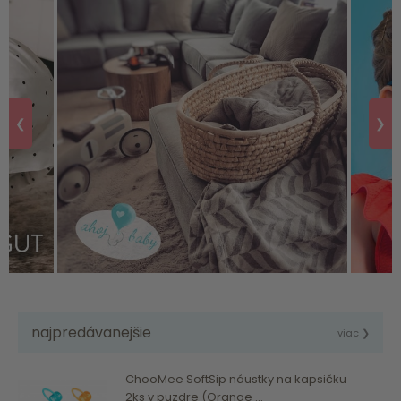
❮
❯
najpredávanejšie
viac ❯
ChooMee SoftSip náustky na kapsičku
2ks v puzdre (Orange ...