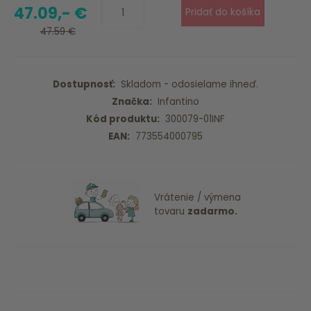
47.09,- €
47.59 €
Dostupnosť:
Skladom - odosielame ihneď.
Značka:
Infantino
Kód produktu:
300079-01INF
EAN:
773554000795
Vrátenie / výmena
tovaru
zadarmo.