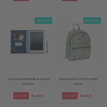
skladom
skladom
Kresliaci tablet Blue Forest
Detský batoh Farma Little
Friends ...
Dutch
15.79 €
18.39 €