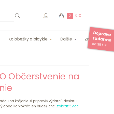
0
0 €
Doprava
zadarmo
Kolobežky a bicykle
Ďalšie
Značky
od 35 Eur
O Občerstvenie na
nie
adou na krájanie si pripravíš výdatnú desiatu
ý obed koľkokrát len budeš chc...
zobraziť viac