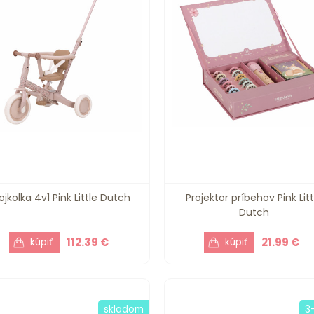
ojkolka 4v1 Pink Little Dutch
Projektor príbehov Pink Litt
Dutch
112.39 €
21.99 €
skladom
3