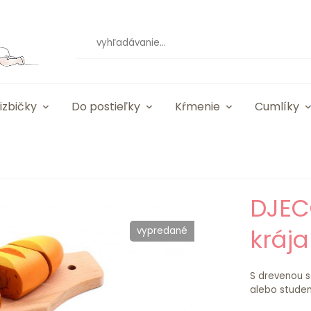
izbičky
Do postieľky
Kŕmenie
Cumlíky
DJEC
krája
vypredané
S drevenou s
alebo studen