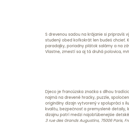
S drevenou sadou na krájanie si pripravíš 
dreveným nožom na drevenej doske. Jednotl
studený obed koľkokrát len budeš chcieť. 
suchým zipsom. Obsah: doska na krájanie, noží
paradajky, poriadny plátok salámy a na záv
saláma, koláčik Odporúčaný vek: 3+ Rozmery b
Vlastne, zmestí sa aj tá druhá polovica, m
Djeco je francúzska značka s dlhou tradíci
najmä na drevené hračky, puzzle, spoločensk
originálny dizajn vytvorený v spolupráci s
kvalitu, bezpečnosť a premyslené detaily, 
dizajnu patrí medzi najobľúbenejšie detsk
3 rue des Grands Augustins, 75006 Paris, F