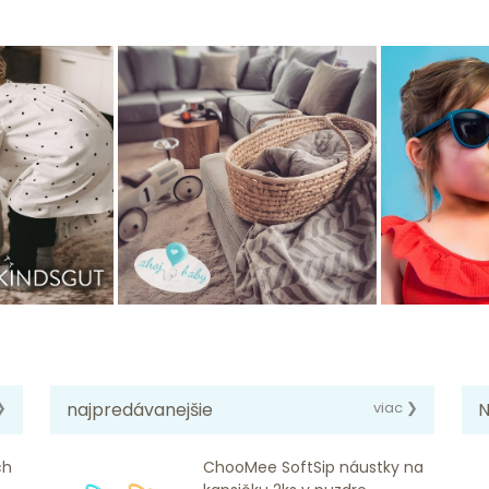
❯
najpredávanejšie
viac ❯
N
ch
ChooMee SoftSip náustky na