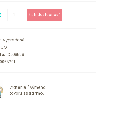
€
:
Vypredané.
ECO
tu:
DJ06529
0065291
Vrátenie / výmena
tovaru
zadarmo.