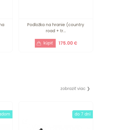
ma
Podložka na hranie (country
road + tr...
175.00 €
zobraziť viac ❯
ladom
do 7 dní