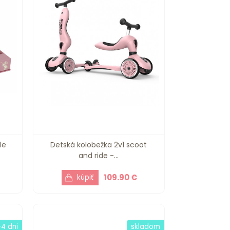
le
Detská kolobežka 2v1 scoot
and ride -...
109.90 €
-4 dni
skladom