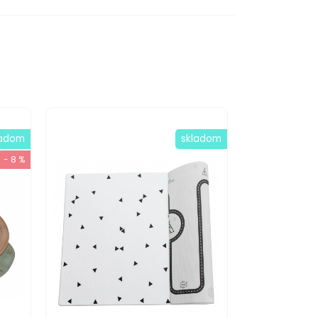
ladom
skladom
- 8 %