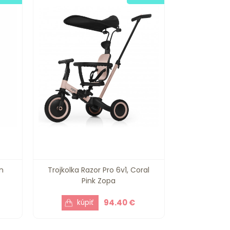
n
Trojkolka Razor Pro 6v1, Coral
Pink Zopa
94.40 €