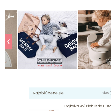
❮
Najobľúbenejšie
viac 
Trojkolka 4v1 Pink Little Dut