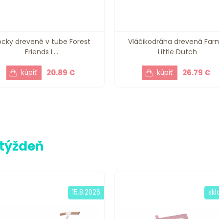
ocky drevené v tube Forest
Vláčikodráha drevená Far
Friends L...
Little Dutch
20.89 €
26.79 €
 týždeň
15.8.2026
sk