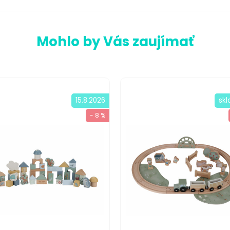
Mohlo by Vás zaujímať
15.8.2026
sk
- 8 %