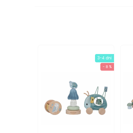
3-4 dni
- 8 %