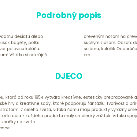
Podrobný popis
výdatnú desiatu alebo
ivé diely sa spájajú
Kúsok bagety, polku
k, bageta, paradajka,
er polovicu koláča.
alenia: 22 x 20 x 4,5
ňam! Všetko si nakrájaš
cm
DJECO
ou, ktorá od roku 1954 vytvára kreatívne, esteticky prepracované 
é hry a kreatívne sady, ktoré podporujú fantáziu, tvorivosť a prir
 ilustrátormi z celého sveta, vďaka čomu majú produkty výrazný ume
ktoré robia z každého produktu malý umelecký zážitok. Vďaka spoje
é značky na svete.
rance