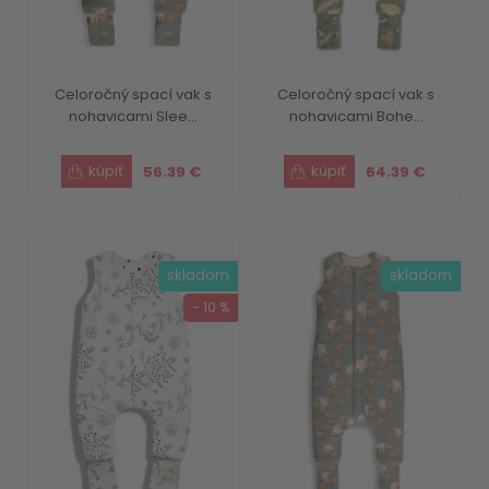
Celoročný spací vak s
Celoročný spací vak s
nohavicami Slee...
nohavicami Bohe...
56.39 €
64.39 €
skladom
skladom
- 10 %