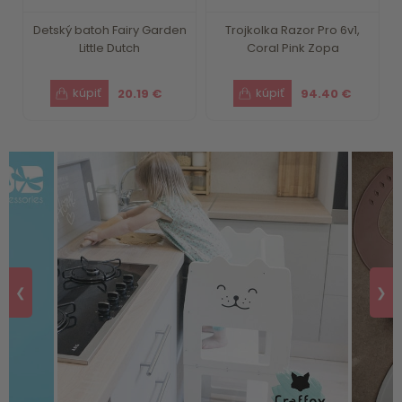
Detský batoh Fairy Garden
Trojkolka Razor Pro 6v1,
Little Dutch
Coral Pink Zopa
20.19 €
94.40 €
❮
❯