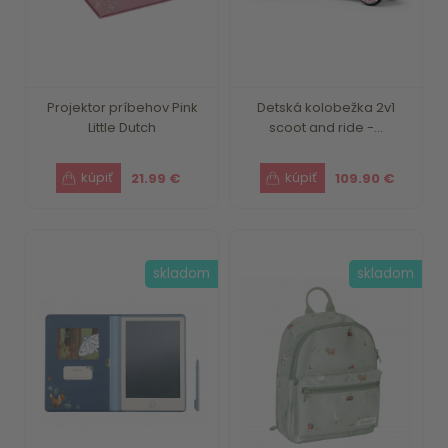
Projektor príbehov Pink
Detská kolobežka 2v1
Little Dutch
scoot and ride -...
21.99 €
109.90 €
skladom
skladom