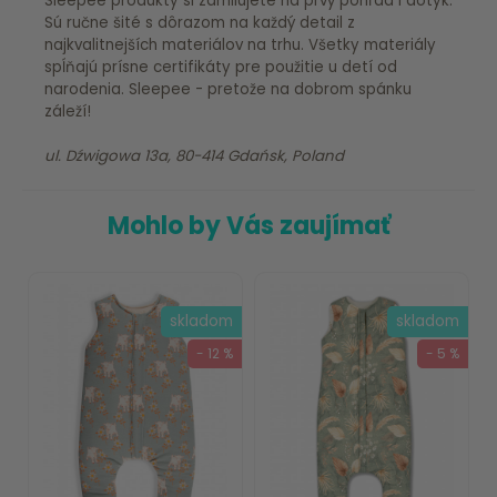
Sleepee produkty si zamilujete na prvý pohľad i dotyk.
Sú ručne šité s dôrazom na každý detail z
najkvalitnejších materiálov na trhu. Všetky materiály
spĺňajú prísne certifikáty pre použitie u detí od
narodenia. Sleepee - pretože na dobrom spánku
záleží!
ul. Dźwigowa 13a, 80-414 Gdańsk, Poland
Mohlo by Vás zaujímať
skladom
skladom
- 12 %
- 5 %