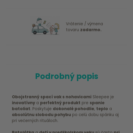
Vrátenie / výmena
tovaru
zadarmo.
Podrobný popis
Obojstranný spací vak s nohavicami
Sleepee je
inovatívny
a
perfektný
produkt
pre
spanie
batoliat
. Poskytuje
dokonalé
pohodlie
,
teplo
a
absolútnu
slobodu
pohybu
po celú dobu spánku aj
pri večerných rituáloch.
Batolátka
a
deti v predškolskom veku
sú často
pri