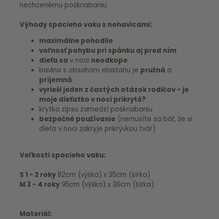
nechcenému poškriabaniu.
Výhody spacieho vaku s nohavicami:
maximálne pohodlie
voľnosť pohybu pri spánku aj pred ním
dieťa sa
v noci
neodkope
bavlna s obsahom elastanu je
pružná
a
príjemná
vyrieši jeden z častých otázok rodičov - je
moje dieťatko v noci prikryté?
krytka zipsu zamedzí poškriabaniu
bezpečné používanie
(nemusíte sa báť, že si
dieťa v noci zakryje prikrývkou tvár)
Veľkosti spacieho vaku:
S 1 - 2 roky
82cm (výška) x 35cm (šírka)
M 3 - 4 roky
95cm (výška) x 36cm (šírka)
Materiál: