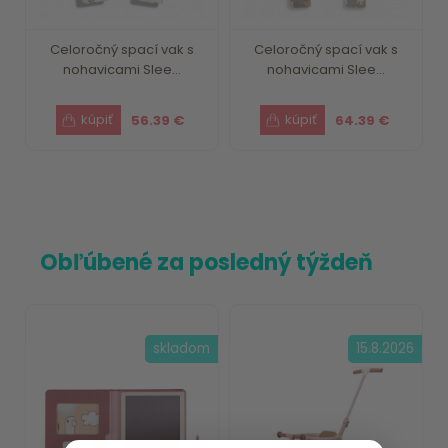
Celoročný spací vak s
Celoročný spací vak s
nohavicami Slee...
nohavicami Slee...
56.39 €
64.39 €
Obľúbené za posledný týždeň
skladom
15.8.2026