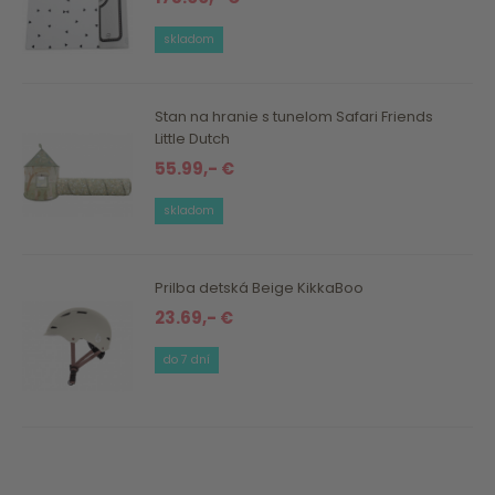
skladom
Stan na hranie s tunelom Safari Friends
Little Dutch
55.99,- €
skladom
Prilba detská Beige KikkaBoo
23.69,- €
do 7 dní