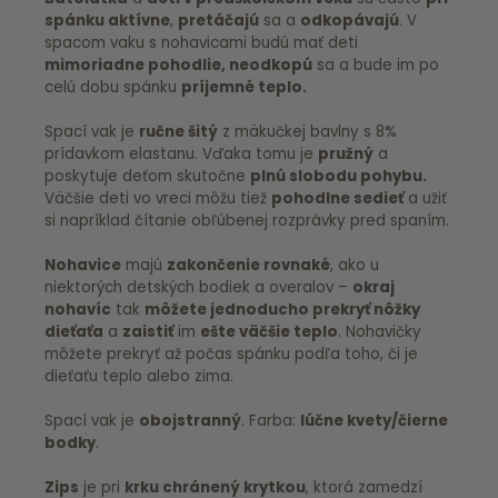
spánku
aktívne
,
pretáčajú
sa a
odkopávajú
. V
spacom vaku s nohavicami budú mať deti
mimoriadne pohodlie,
neodkopú
sa a bude im po
celú dobu spánku
príjemné teplo.
Spací vak je
ručne
šitý
z mäkučkej bavlny s 8%
prídavkom elastanu. Vďaka tomu je
pružný
a
poskytuje deťom skutočne
plnú slobodu pohybu.
Väčšie deti vo vreci môžu tiež
pohodlne
sedieť
a užiť
si napríklad čítanie obľúbenej rozprávky pred spaním.
Nohavice
majú
zakončenie
rovnaké
, ako u
niektorých detských bodiek a overalov –
okraj
nohavíc
tak
môžete jednoducho prekryť nôžky
dieťaťa
a
zaistiť
im
ešte väčšie
teplo
. Nohavičky
môžete prekryť až počas spánku podľa toho, či je
dieťaťu teplo alebo zima.
Spací vak je
obojstranný
. Farba:
lúčne kvety/čierne
bodky
.
Zips
je pri
krku chránený krytkou
, ktorá zamedzí