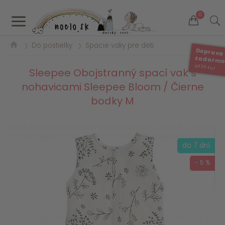
a
0
Do postieľky
Spacie vaky pre deti
❯
❯
Doprava
zadarm
od 35 Eur
Sleepee Obojstranný spací vak s
nohavicami Sleepee Bloom / Čierne
bodky M
do 7 dní
- 5 %