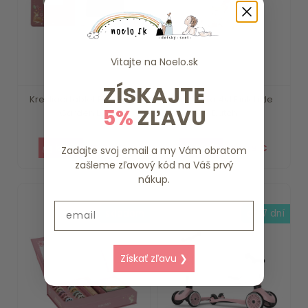
Vitajte na
Noelo.sk
ZÍSKAJTE
Kresliaci tablet Pink Fairy
Trojkolka 4v1 Pink Little
5%
ZĽAVU
Garden Li...
Dutch
15.79 €
112.39 €
Zadajte svoj email a my Vám obratom
zašleme zľavový kód na Váš prvý
nákup.
Email
skladom
do 7 dní
Získať zľavu ❯