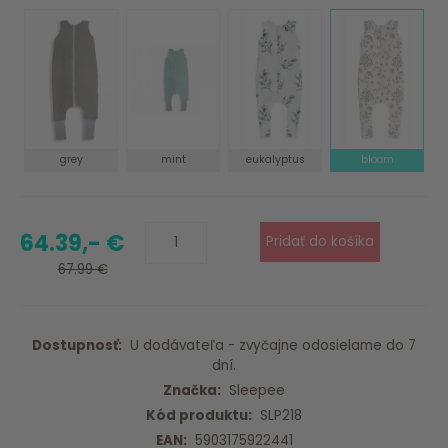
grey
mint
eukalyptus
bloom
64.39,- €
67.99 €
Dostupnosť:
U dodávateľa - zvyčajne odosielame do 7
dní.
Značka:
Sleepee
Kód produktu:
SLP218
EAN:
5903175922441