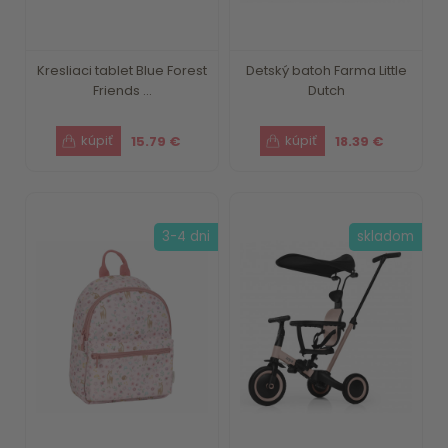
Kresliaci tablet Blue Forest
Detský batoh Farma Little
Friends ...
Dutch
15.79 €
18.39 €
3-4 dni
skladom