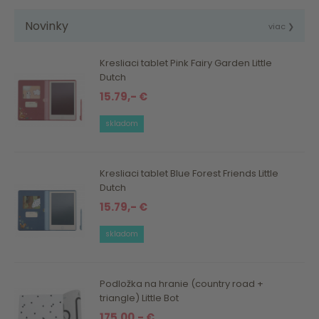
Novinky
viac ❯
Kresliaci tablet Pink Fairy Garden Little
Dutch
15.79,- €
skladom
Kresliaci tablet Blue Forest Friends Little
Dutch
15.79,- €
skladom
Podložka na hranie (country road +
triangle) Little Bot
175.00,- €