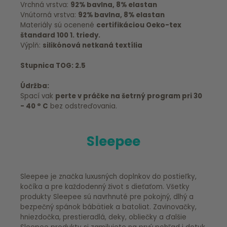
Vrchná vrstva:
92% bavlna, 8% elastan
Vnútorná vrstva:
92% bavlna, 8% elastan
Materiály sú ocenené
certifikáciou Oeko-tex
štandard 100 1. triedy.
Výplň:
silikónová netkaná textília
Stupnica TOG: 2.5
Údržba:
Spací vak
perte v práčke na šetrný program pri 30
- 40 ° C
bez odstreďovania.
Sleepee
Sleepee je značka luxusných doplnkov do postieľky,
kočíka a pre každodenný život s dieťaťom. Všetky
produkty Sleepee sú navrhnuté pre pokojný, dlhý a
bezpečný spánok bábätiek a batoliat. Zavinovačky,
hniezdočka, prestieradlá, deky, obliečky a ďalšie