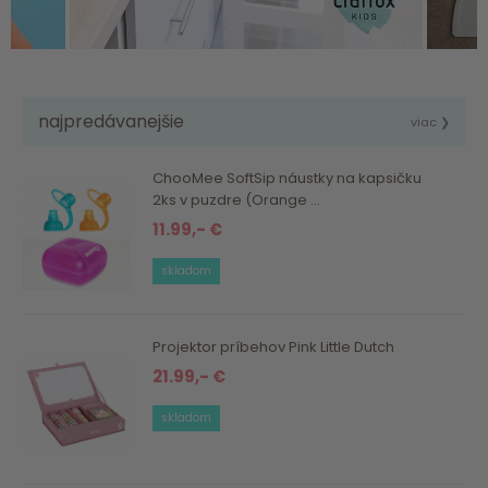
najpredávanejšie
viac ❯
ChooMee SoftSip náustky na kapsičku
2ks v puzdre (Orange ...
11.99,- €
skladom
Projektor príbehov Pink Little Dutch
21.99,- €
skladom