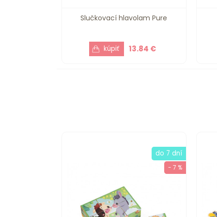
Slučkovací hlavolam Pure
13.84 €
do 7 dní
- 7 %