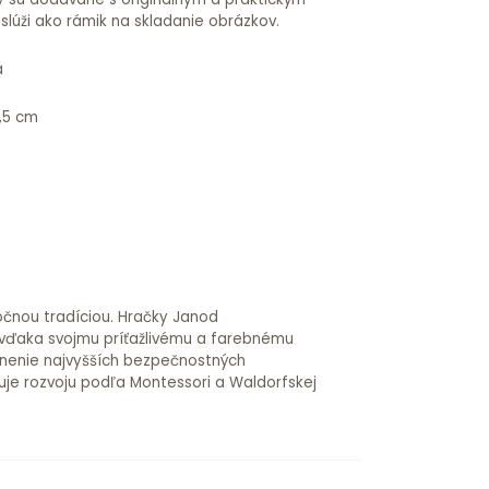
lúži ako rámik na skladanie obrázkov.
a
4,5 cm
očnou tradíciou. Hračky Janod
 vďaka svojmu príťažlivému a farebnému
lnenie najvyšších bezpečnostných
je rozvoju podľa Montessori a Waldorfskej