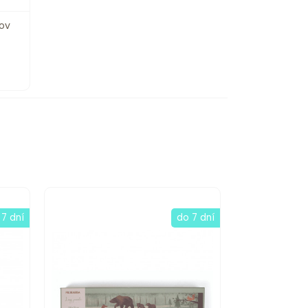
ov
 7 dní
do 7 dní