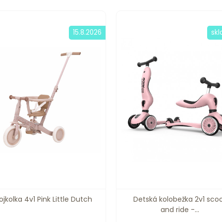
15.8.2026
sk
ojkolka 4v1 Pink Little Dutch
Detská kolobežka 2v1 sco
and ride -...