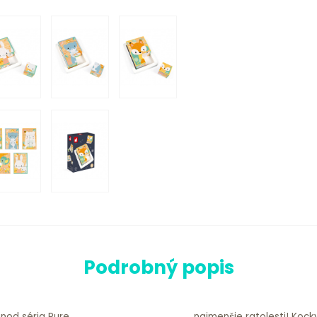
Podrobný popis
nod séria Pure.
najmenšie ratolesti! Koc