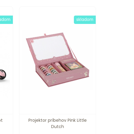
ladom
skladom
ot
Projektor príbehov Pink Little
Dutch