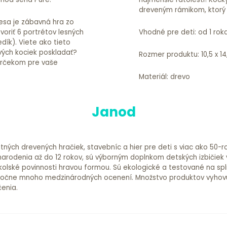
dreveným rámikom, ktorý s
lesa je zábavná hra zo
voriť 6 portrétov lesných
Vhodné pre deti: od 1 rok
edík). Viete ako tieto
ivých kociek poskladať?
Rozmer produktu: 10,5 x 1
arčekom pre vaše
Materiál: drevo
Janod
ných drevených hračiek, stavebníc a hier pre deti s viac ako 50-r
rodenia až do 12 rokov, sú výborným doplnkom detských izbičiek
kolské povinnosti hravou formou. Sú ekologické a testované na sp
ročne mnoho medzinárodných ocenení. Množstvo produktov vyhovu
čenia.