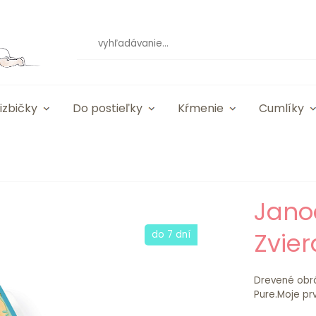
izbičky
Do postieľky
Kŕmenie
Cumlíky
Jano
Zvier
do 7 dní
Drevené obrá
Pure.Moje prv