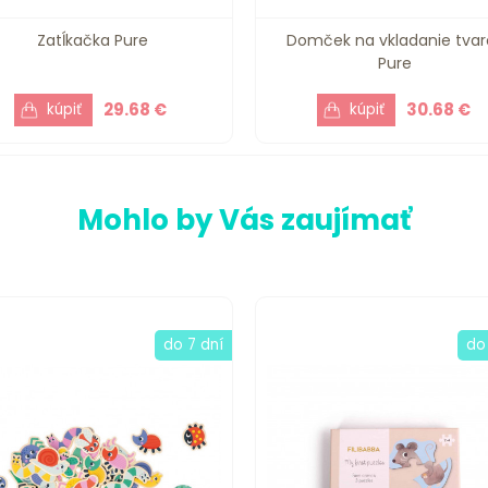
Zatĺkačka Pure
Domček na vkladanie tvar
Pure
29.68 €
30.68 €
Mohlo by Vás zaujímať
do 7 dní
do