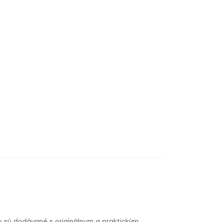
ky sú dodávané s originálnym a praktickým