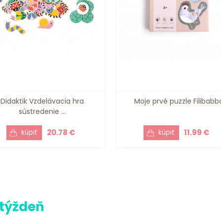
Didaktik Vzdelávacia hra
Moje prvé puzzle Filibabb
sústredenie ...
20.78 €
11.99 €
 týždeň