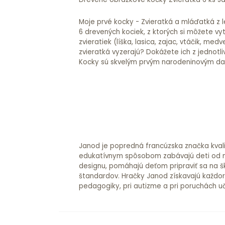
Moje prvé kocky - Zvieratká a mláďatká z 
6 drevených kociek, z ktorých si môžete vyt
zvieratiek (líška, lasica, zajac, vtáčik, medv
zvieratká vyzerajú? Dokážete ich z jednotl
Kocky sú skvelým prvým narodeninovým d
Janod je popredná francúzska značka kvalit
edukatívnym spôsobom zabávajú deti od na
designu, pomáhajú deťom pripraviť sa na š
štandardov. Hračky Janod získavajú každo
pedagogiky, pri autizme a pri poruchách u