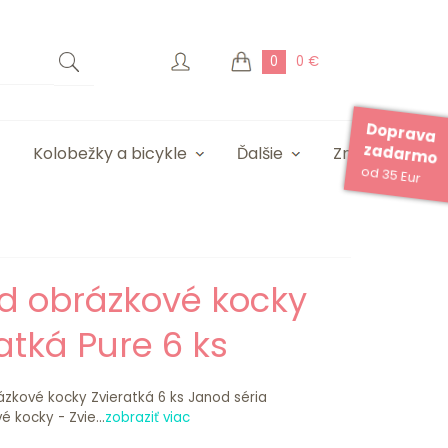
0
0 €
Doprava
zadarmo
Kolobežky a bicykle
Ďalšie
Značky
od 35 Eur
d obrázkové kocky
atká Pure 6 ks
zkové kocky Zvieratká 6 ks Janod séria
é kocky - Zvie...
zobraziť viac