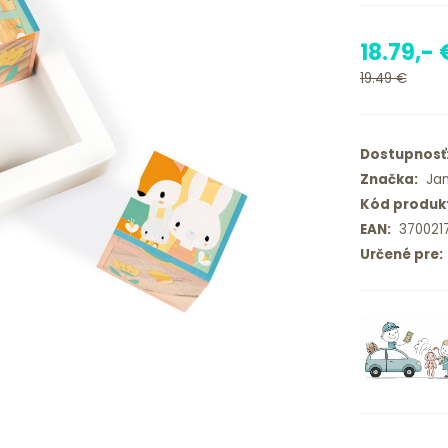
18.79,- 
19.49 €
Dostupnosť
Značka:
Jan
Kód produk
EAN:
3700217
Určené pre: