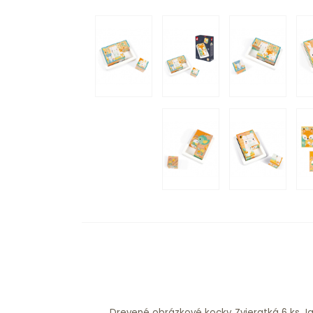
Drevené obrázkové kocky Zvieratká 6 ks Ja