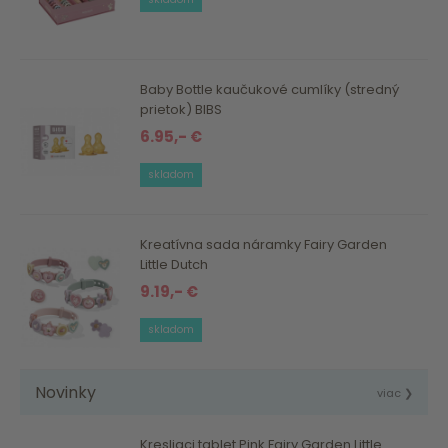
Baby Bottle kaučukové cumlíky (stredný
prietok) BIBS
6.95,- €
skladom
Kreatívna sada náramky Fairy Garden
Little Dutch
9.19,- €
skladom
Novinky
viac ❯
Kresliaci tablet Pink Fairy Garden Little