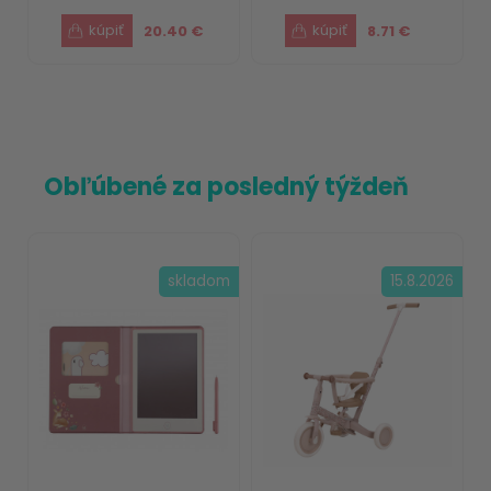
20.40 €
8.71 €
Obľúbené za posledný týždeň
skladom
15.8.2026