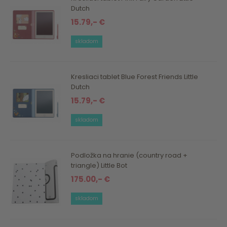
Dutch
15.79,- €
skladom
Kresliaci tablet Blue Forest Friends Little
Dutch
15.79,- €
skladom
Podložka na hranie (country road +
triangle) Little Bot
175.00,- €
skladom