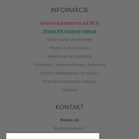
INFORMÁCIE
Doprava zadarmo od 35 €
Zľava 5% na prvý nákup
Obchodné podmienky
Platba a doručenie
Reklamačný poriadok
Vrátenie / výmena tovaru zadarmo
Online odstúpenie od zmluvy
Ochrana osobných údajov
Cookies
KONTAKT
Noelo.sk
Svätoplukova 5
010 01 Žilina