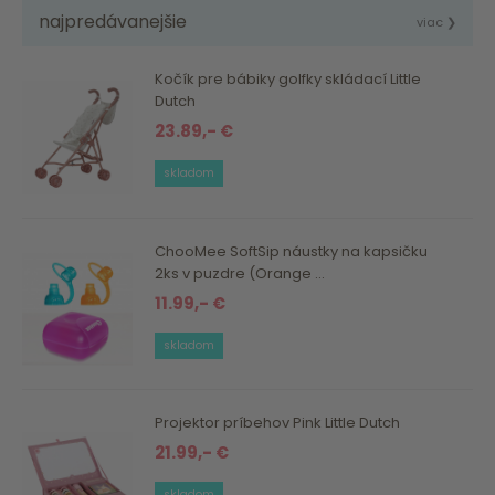
najpredávanejšie
viac ❯
Kočík pre bábiky golfky skládací Little
Dutch
23.89,- €
skladom
ChooMee SoftSip náustky na kapsičku
2ks v puzdre (Orange ...
11.99,- €
skladom
Projektor príbehov Pink Little Dutch
21.99,- €
skladom