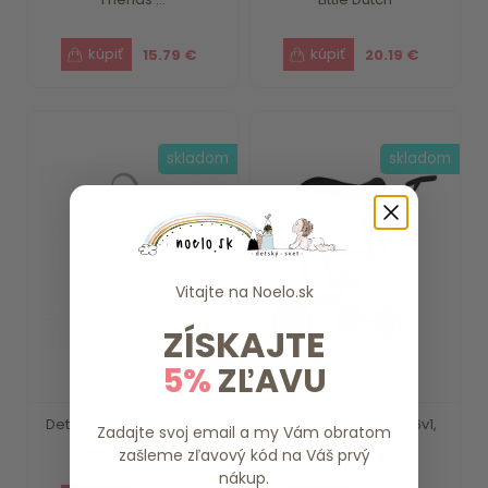
15.79 €
20.19 €
skladom
skladom
Vitajte na
Noelo.sk
ZÍSKAJTE
5%
ZĽAVU
Detský batoh Farma Little
Trojkolka Razor Pro 6v1,
Zadajte svoj email a my Vám obratom
Dutch
Coral Pink Zopa
zašleme zľavový kód na Váš prvý
nákup.