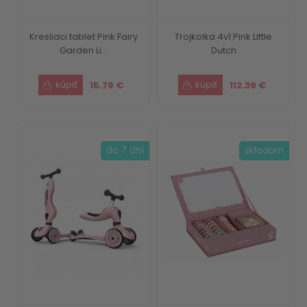
Kresliaci tablet Pink Fairy
Trojkolka 4v1 Pink Little
Garden Li...
Dutch
15.79 €
112.39 €
do 7 dní
skladom