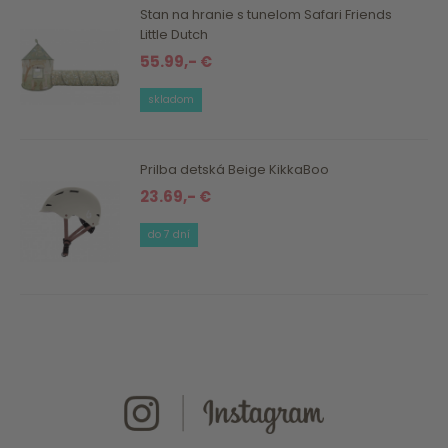
Stan na hranie s tunelom Safari Friends
Little Dutch
55.99,- €
skladom
Prilba detská Beige KikkaBoo
23.69,- €
do 7 dní