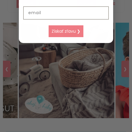
18.39 €
94.40 €
Email
Získať zľavu ❯
❮
❯