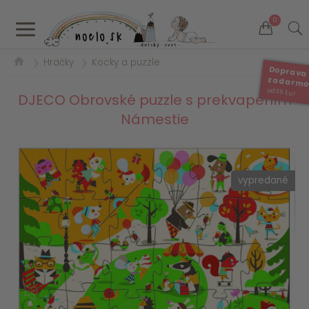
a
0
Hračky
Kocky a puzzle
❯
❯
Doprava
zadarm
od 35 Eur
DJECO Obrovské puzzle s prekvapením
Námestie
vypredané