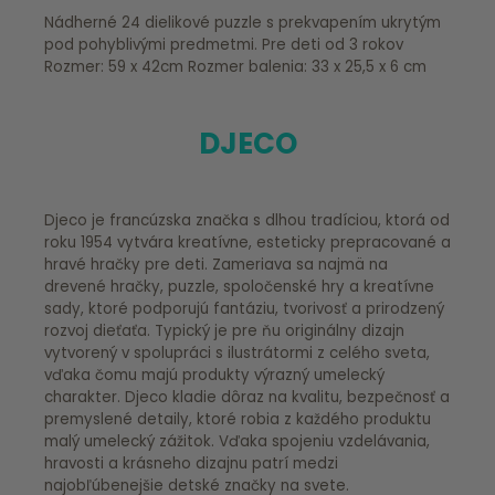
Nádherné 24 dielikové puzzle s prekvapením ukrytým
pod pohyblivými predmetmi. Pre deti od 3 rokov
Rozmer: 59 x 42cm Rozmer balenia: 33 x 25,5 x 6 cm
DJECO
Djeco je francúzska značka s dlhou tradíciou, ktorá od
roku 1954 vytvára kreatívne, esteticky prepracované a
hravé hračky pre deti. Zameriava sa najmä na
drevené hračky, puzzle, spoločenské hry a kreatívne
sady, ktoré podporujú fantáziu, tvorivosť a prirodzený
rozvoj dieťaťa. Typický je pre ňu originálny dizajn
vytvorený v spolupráci s ilustrátormi z celého sveta,
vďaka čomu majú produkty výrazný umelecký
charakter. Djeco kladie dôraz na kvalitu, bezpečnosť a
premyslené detaily, ktoré robia z každého produktu
malý umelecký zážitok. Vďaka spojeniu vzdelávania,
hravosti a krásneho dizajnu patrí medzi
najobľúbenejšie detské značky na svete.