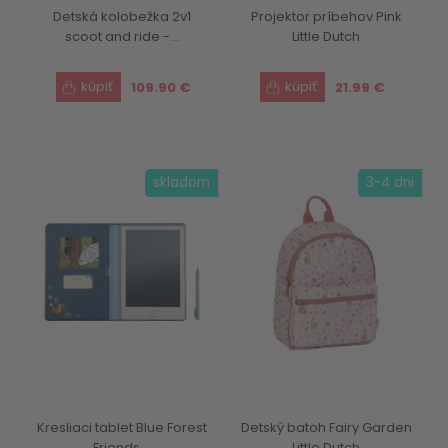
Detská kolobežka 2v1
Projektor príbehov Pink
scoot and ride -...
Little Dutch
109.90 €
21.99 €
skladom
3-4 dni
Kresliaci tablet Blue Forest
Detský batoh Fairy Garden
Friends ...
Little Dutch