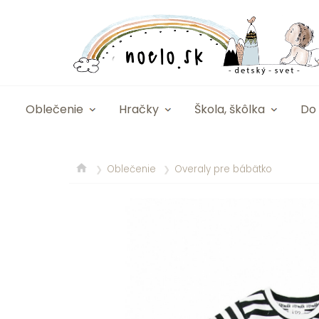
Oblečenie
Hračky
Škola, škôlka
Do 
Oblečenie
Overaly pre bábätko
❯
❯