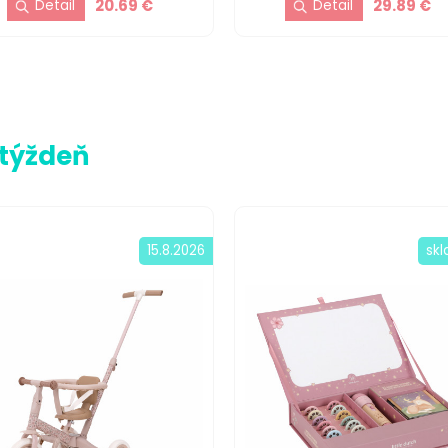
20.69 €
29.89 €
 týždeň
15.8.2026
sk