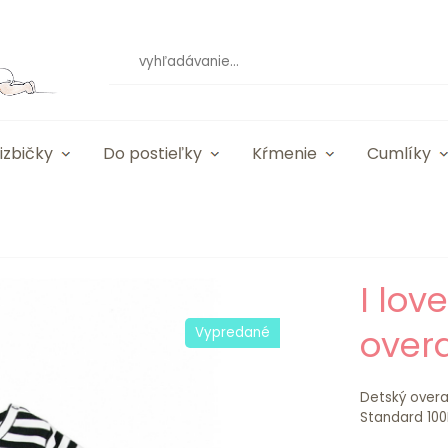
izbičky
Do postieľky
Kŕmenie
Cumlíky
I lov
overa
Vypredané
Detský overa
Standard 100