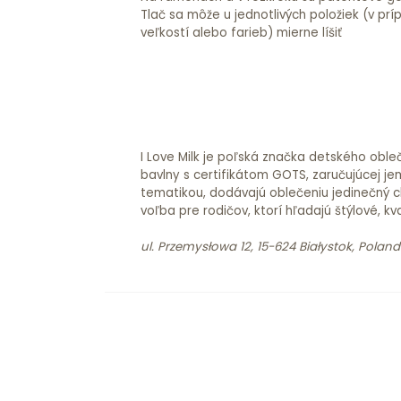
Tlač sa môže u jednotlivých položiek (v pr
veľkostí alebo farieb) mierne líšiť
I Love Milk je poľská značka detského oble
bavlny s certifikátom GOTS, zaručujúcej je
tematikou, dodávajú oblečeniu jedinečný ch
voľba pre rodičov, ktorí hľadajú štýlové, kv
ul. Przemysłowa 12, 15-624 Białystok, Poland