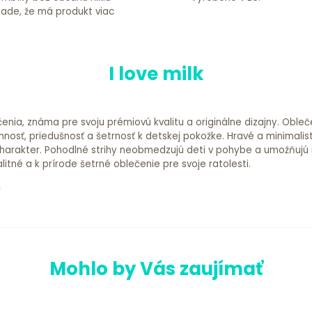
ípade, že má produkt viac
I love milk
čenia, známa pre svoju prémiovú kvalitu a originálne dizajny. Oble
mnosť, priedušnosť a šetrnosť k detskej pokožke. Hravé a minimalis
arakter. Pohodlné strihy neobmedzujú deti v pohybe a umožňujú im n
alitné a k prírode šetrné oblečenie pre svoje ratolesti.
Mohlo by Vás zaujímať