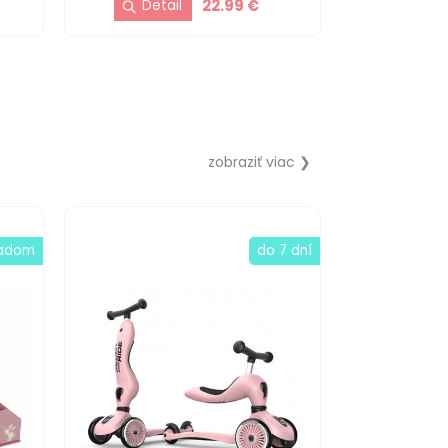
22.99 €
zobraziť viac ❯
ladom
do 7 dní