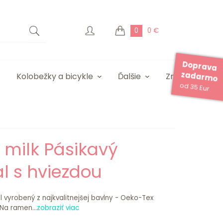
0
0 €
Doprava
zadarmo
Kolobežky a bicykle
Ďalšie
Značky
od 35 Eur
e milk Pásikavý
l s hviezdou
l vyrobený z najkvalitnejšej bavlny - Oeko-Tex
Na ramen...
zobraziť viac