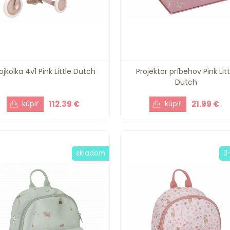
ojkolka 4v1 Pink Little Dutch
Projektor príbehov Pink Litt
Dutch
112.39 €
21.99 €
skladom
3