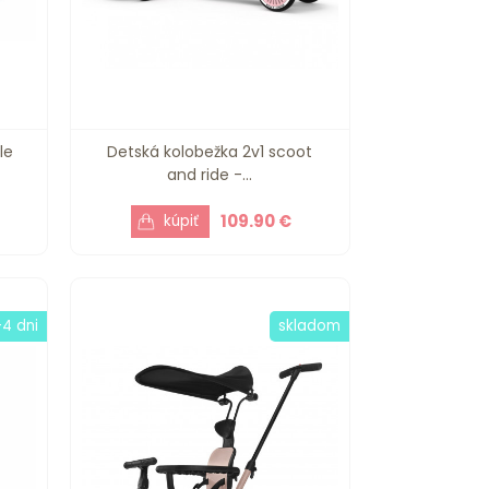
le
Detská kolobežka 2v1 scoot
and ride -...
109.90 €
-4 dni
skladom