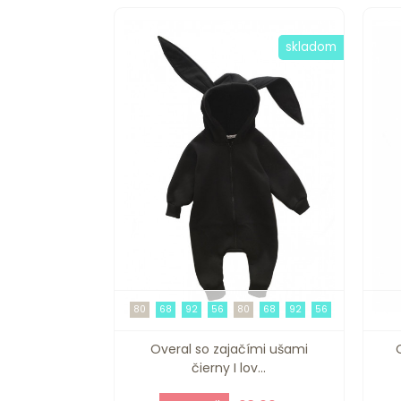
skladom
80
68
92
56
80
68
92
56
Overal so zajačími ušami
čierny I lov...