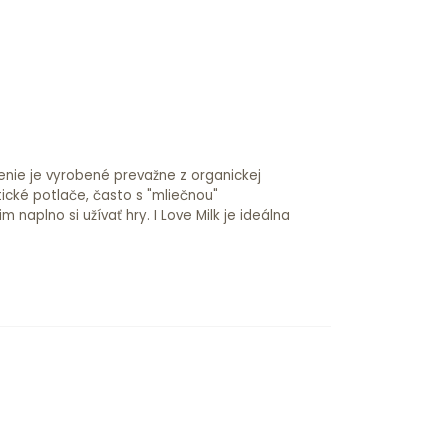
čenie je vyrobené prevažne z organickej
tické potlače, často s "mliečnou"
aplno si užívať hry. I Love Milk je ideálna