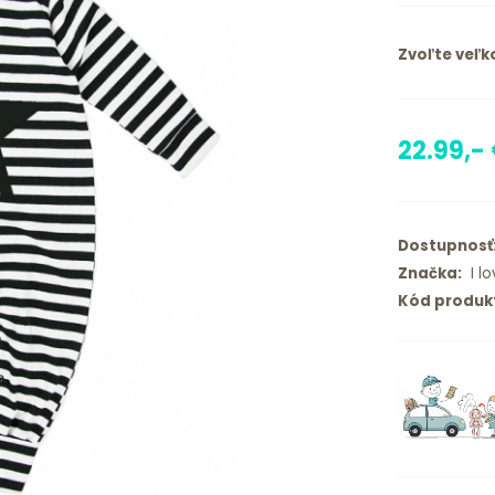
Zvoľte veľko
22.99,-
Dostupnosť
Značka:
I lo
Kód produk