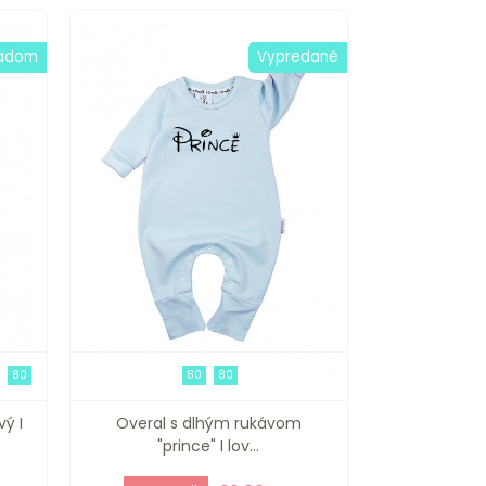
ladom
Vypredané
80
80
80
vý I
Overal s dlhým rukávom
"prince" I lov...