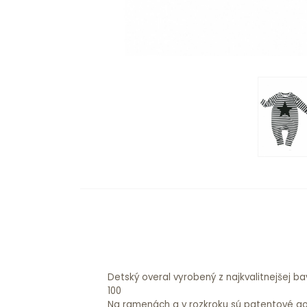
Detský overal vyrobený z najkvalitnejšej b
100
Na ramenách a v rozkroku sú patentové go