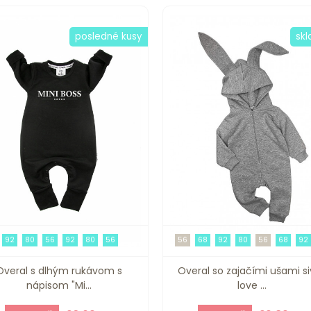
posledné kusy
sk
92
80
56
92
80
56
56
68
92
80
56
68
92
Overal s dlhým rukávom s
Overal so zajačími ušami si
nápisom "Mi...
love ...