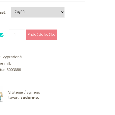
sť:
 €
:
Vypredané
ve milk
tu:
5003686
Vrátenie / výmena
tovaru
zadarmo.