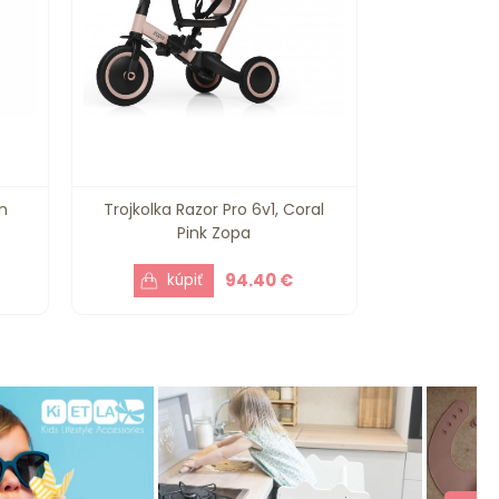
n
Trojkolka Razor Pro 6v1, Coral
Pink Zopa
94.40 €