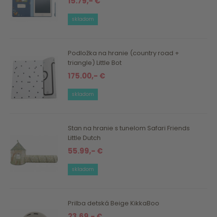
15.79,- €
skladom
Podložka na hranie (country road +
triangle) Little Bot
175.00,- €
skladom
Stan na hranie s tunelom Safari Friends
Little Dutch
55.99,- €
skladom
Prilba detská Beige KikkaBoo
23.69,- €