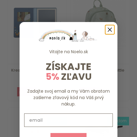
Vitajte na
Noelo.sk
ZÍSKAJTE
Kresliaci tablet Blue Forest
Detský batoh Farma Little
5%
ZĽAVU
Friends ...
Dutch
Zadajte svoj email a my Vám obratom
15.79 €
18.39 €
zašleme zľavový kód na Váš prvý
nákup.
Email
3-4 dni
skladom