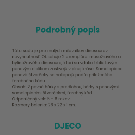
Podrobný popis
Táto sada je pre malých milovníkov dinosaurov
nevyhnutnosť. Obsahuje 2 exempláre: mäsožravého a
bylinožravého dinosaura, ktorí sa vďaka trblietavým
penovým dielikom zaskvejú v plnej kráse. Samolepiace
penové štvorčeky sa naliepajú podľa priloženého
farebného kódu.
Obsah: 2 pevné hárky s predlohou, hárky s penovými
samolepiacimi štvorčekmi, farebný kód
Odporúčaný vek: 5 – 8 rokov.
Rozmery balenia: 28 x 22 x 1 cm.
DJECO