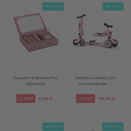
skladom
do 7 dní
Projektor príbehov Pink
Detská kolobežka 2v1
Little Dutch
scoot and ride -...
21.99 €
109.90 €
skladom
skladom