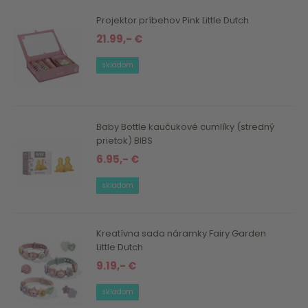
Projektor príbehov Pink Little Dutch
21.99,- €
skladom
Baby Bottle kaučukové cumlíky (stredný
prietok) BIBS
6.95,- €
skladom
Kreatívna sada náramky Fairy Garden
Little Dutch
9.19,- €
skladom