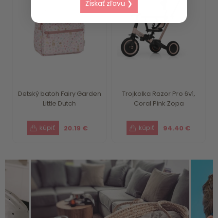
Získať zľavu ❯
Detský batoh Fairy Garden
Trojkolka Razor Pro 6v1,
Little Dutch
Coral Pink Zopa
20.19 €
94.40 €