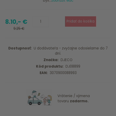
byli...
zobraziť viac
8.10,- €
9.25 €
Dostupnosť:
U dodávateľa - zvyčajne odosielame do 7
dní.
Značka:
DJECO
Kód produktu:
DJ08899
EAN:
3070900088993
Vrátenie / výmena
tovaru
zadarmo.