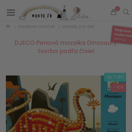
a
0
Kreatívne a tvorivé
Mozaiky pre deti
❯
❯
Doprava
zadarm
od 35 Eur
DJECO Penová mozaika Dinosaury:
tvorba podľa čísiel
do 7 dní
- 12 %