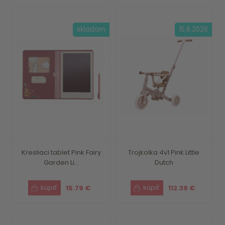
skladom
15.8.2026
Kresliaci tablet Pink Fairy
Trojkolka 4v1 Pink Little
Garden Li...
Dutch
15.79 €
112.39 €