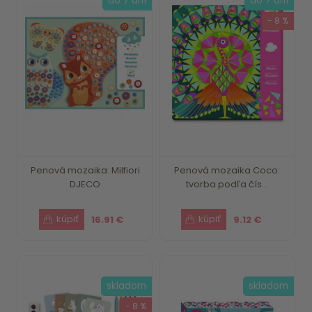
do 7 dní
do 7 dní
- 8 %
Penová mozaika: Milfiori
Penová mozaika Coco:
DJECO
tvorba podľa čís...
16.91 €
9.12 €
skladom
skladom
- 8 %