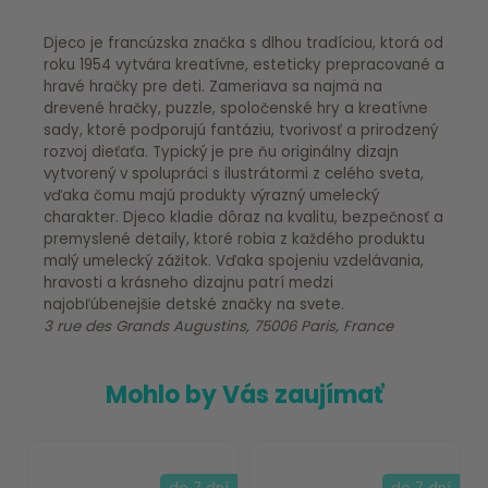
Djeco je francúzska značka s dlhou tradíciou, ktorá od
roku 1954 vytvára kreatívne, esteticky prepracované a
hravé hračky pre deti. Zameriava sa najmä na
drevené hračky, puzzle, spoločenské hry a kreatívne
sady, ktoré podporujú fantáziu, tvorivosť a prirodzený
rozvoj dieťaťa. Typický je pre ňu originálny dizajn
vytvorený v spolupráci s ilustrátormi z celého sveta,
vďaka čomu majú produkty výrazný umelecký
charakter. Djeco kladie dôraz na kvalitu, bezpečnosť a
premyslené detaily, ktoré robia z každého produktu
malý umelecký zážitok. Vďaka spojeniu vzdelávania,
hravosti a krásneho dizajnu patrí medzi
najobľúbenejšie detské značky na svete.
3 rue des Grands Augustins, 75006 Paris, France
Mohlo by Vás zaujímať