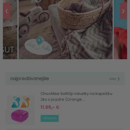
❮
❯
najpredávanejšie
viac ❯
ChooMee SoftSip náustky na kapsičku
2ks v puzdre (Orange ...
11.99,- €
skladom