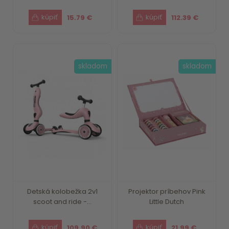
15.79 €
112.39 €
skladom
skladom
Detská kolobežka 2v1
Projektor príbehov Pink
scoot and ride -...
Little Dutch
109.90 €
21.99 €