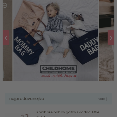
❮
❯
najpredávanejšie
viac ❯
Kočík pre bábiky golfky skládací Little