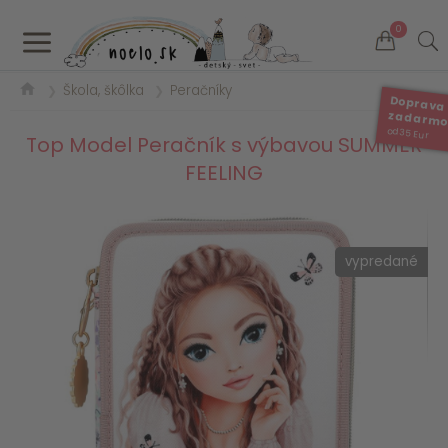
a
0
Škola, škôlka
Peračníky
❯
❯
Doprava
zadarm
od 35 Eur
Top Model Peračník s výbavou SUMMER
FEELING
vypredané