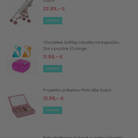
Dutch
23.89,- €
skladom
ChooMee SoftSip náustky na kapsičku
2ks v puzdre (Orange ...
11.99,- €
skladom
Projektor príbehov Pink Little Dutch
21.99,- €
skladom
Baby Bottle kaučukové cumlíky (stredný