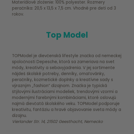
Materiálové zloženie: 100% polyester. Rozmery
peračníka: 20,5 x 13,5 x 7,5 cm. Vhodné pre deti od 3
rokov.
Top Model
TOPModel je dievčenská lifestyle značka od nemeckej
spoločnosti Depesche, ktorá sa zameriava na svet
módy, kreativity a sebavyjadrenia. V jej sortimente
nájdeš školské potreby, denníky, omaľovánky,
peračníky, kozmetické doplnky a kreatívne sady s
výrazným „fashion“ dizajnom. Značka je typická
štýlovými ilustráciami modeliek, trendovými vzormi a
modernými farebnými kombináciami, ktoré oslovujú
najmä dievčatá školského veku. TOPModel podporuje
kreativitu, fantáziu a hravé objavovanie sveta módy a
dizajnu.
Vierlander Str. 14, 21502 Geesthacht, Nemecko