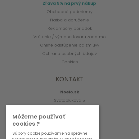
Zľava 5% na prvý nákup
Obchodné podmienky
Platba a doručenie
Reklamačný poriadok
Vrátenie / výmena tovaru zadarmo
Online odstúpenie od zmluvy
Ochrana osobných údajov
Cookies
KONTAKT
Noelo.sk
Svätoplukova 5
010 01 Žilina
Môžeme používať
info@noelo.sk
cookies ?
02/222 003 76 (8:00-15:00)
Súbory cookie používame na správne