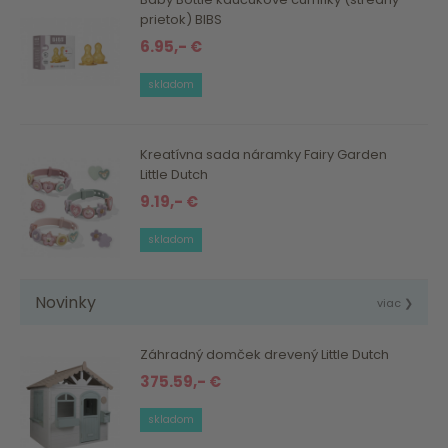
prietok) BIBS
6.95,- €
skladom
Kreatívna sada náramky Fairy Garden
Little Dutch
9.19,- €
skladom
Novinky
viac ❯
Záhradný domček drevený Little Dutch
375.59,- €
skladom