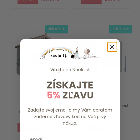
skladom
skladom
Vitajte na
Noelo.sk
ZÍSKAJTE
5%
ZĽAVU
Záhradný domček
Kresliaci tablet Blue Forest
Zadajte svoj email a my Vám obratom
drevený Little Dutch
Friends ...
zašleme zľavový kód na Váš prvý
nákup.
375.59 €
15.79 €
Email