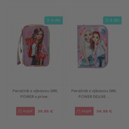
3-4 dni
3-4 dni
Peračník s výbavou GIRL
Peračník s výbavou GIRL
POWER s príve...
POWER DELUXE ...
39.95 €
34.95 €