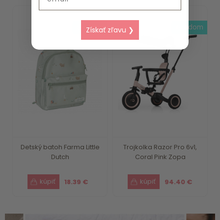
do 7 dní
skladom
Získať zľavu ❯
Detský batoh Farma Little
Trojkolka Razor Pro 6v1,
Dutch
Coral Pink Zopa
18.39 €
94.40 €