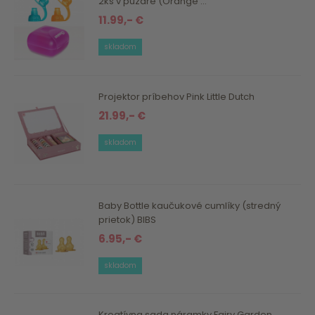
2ks v puzdre (Orange ...
11.99,- €
skladom
Projektor príbehov Pink Little Dutch
21.99,- €
skladom
Baby Bottle kaučukové cumlíky (stredný
prietok) BIBS
6.95,- €
skladom
Kreatívna sada náramky Fairy Garden