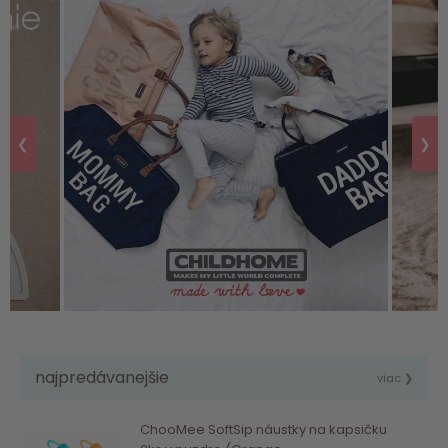
❮
❯
najpredávanejšie
viac ❯
ChooMee SoftSip náustky na kapsičku