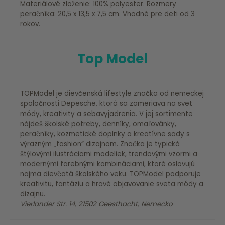
Materiálové zloženie: 100% polyester. Rozmery
peračníka: 20,5 x 13,5 x 7,5 cm. Vhodné pre deti od 3
rokov.
Top Model
TOPModel je dievčenská lifestyle značka od nemeckej
spoločnosti Depesche, ktorá sa zameriava na svet
módy, kreativity a sebavyjadrenia. V jej sortimente
nájdeš školské potreby, denníky, omaľovánky,
peračníky, kozmetické doplnky a kreatívne sady s
výrazným „fashion“ dizajnom. Značka je typická
štýlovými ilustráciami modeliek, trendovými vzormi a
modernými farebnými kombináciami, ktoré oslovujú
najmä dievčatá školského veku. TOPModel podporuje
kreativitu, fantáziu a hravé objavovanie sveta módy a
dizajnu.
Vierlander Str. 14, 21502 Geesthacht, Nemecko