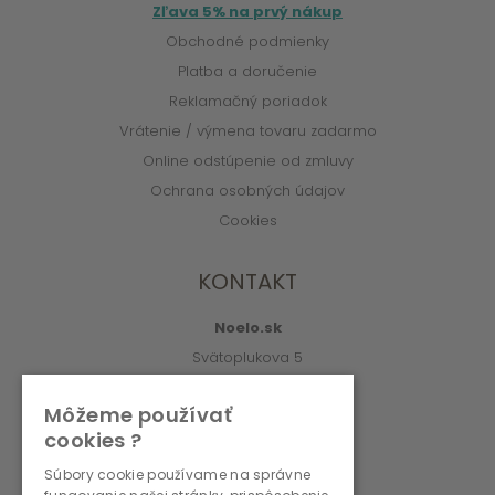
Zľava 5% na prvý nákup
Obchodné podmienky
Platba a doručenie
Reklamačný poriadok
Vrátenie / výmena tovaru zadarmo
Online odstúpenie od zmluvy
Ochrana osobných údajov
Cookies
KONTAKT
Noelo.sk
Svätoplukova 5
010 01 Žilina
Môžeme používať
info@noelo.sk
cookies ?
02/222 003 76 (8:00-15:00)
Súbory cookie používame na správne