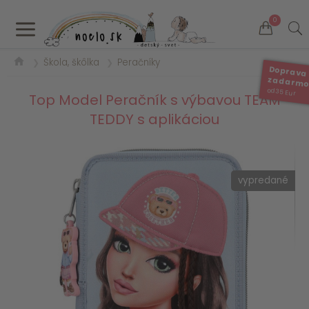
a
0
Škola, škôlka
Peračníky
❯
❯
Doprava
zadarm
od 35 Eur
Top Model Peračník s výbavou TEAM
TEDDY s aplikáciou
vypredané