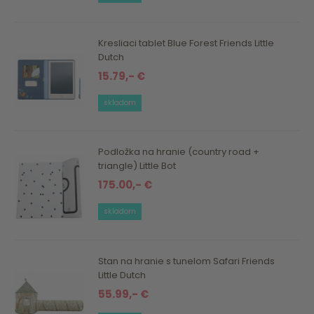
Kresliaci tablet Blue Forest Friends Little
Dutch
15.79,- €
skladom
Podložka na hranie (country road +
triangle) Little Bot
175.00,- €
skladom
Stan na hranie s tunelom Safari Friends
Little Dutch
55.99,- €