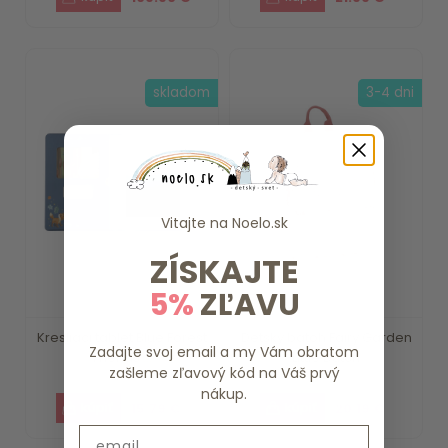
skladom
3-4 dni
Vitajte na
Noelo.sk
ZÍSKAJTE
5%
ZĽAVU
Kresliaci tablet Blue Forest
Detský batoh Fairy Garden
Zadajte svoj email a my Vám obratom
Friends ...
Little Dutch
zašleme zľavový kód na Váš prvý
nákup.
15.79 €
20.19 €
Email