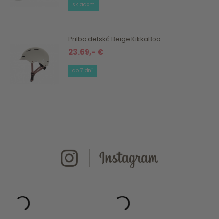
skladom
Prilba detská Beige KikkaBoo
23.69,- €
do 7 dní