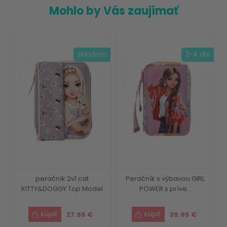
Mohlo by Vás zaujímať
skladom
3-4 dni
peračník 2v1 cat
Peračník s výbavou GIRL
KITTY&DOGGY Top Model
POWER s príve...
27.95 €
39.95 €