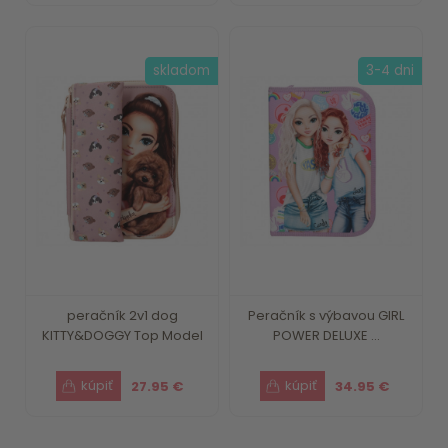
skladom
3-4 dni
peračník 2v1 dog
Peračník s výbavou GIRL
KITTY&DOGGY Top Model
POWER DELUXE ...
27.95 €
34.95 €