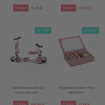
15.79 €
112.39 €
do 7 dní
skladom
Detská kolobežka 2v1
Projektor príbehov Pink
scoot and ride -...
Little Dutch
109.90 €
21.99 €