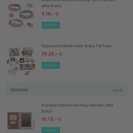
Little Dutch
9.19,- €
skladom
Súprava hračiek Hello Baby Taf Toys
25.29,- €
skladom
Novinky
viac ❯
Kresliaci tablet Pink Fairy Garden Little
Dutch
15.79,- €
skladom