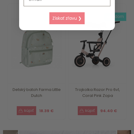
skladom
skladom
Získať zľavu ❯
Detský batoh Farma Little
Trojkolka Razor Pro 6v1,
Dutch
Coral Pink Zopa
18.39 €
94.40 €