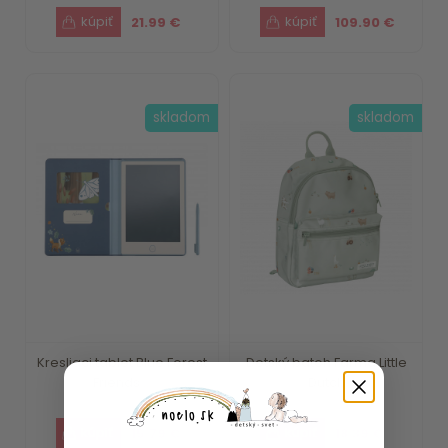
21.99 €
109.90 €
skladom
skladom
Kresliaci tablet Blue Forest
Detský batoh Farma Little
Friends ...
Dutch
15.79 €
18.39 €