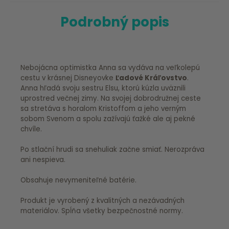
Podrobný popis
Nebojácna optimistka Anna sa vydáva na veľkolepú
cestu v krásnej Disneyovke
Ľadové Kráľovstvo
.
Anna hľadá svoju sestru Elsu, ktorú kúzla uväznili
uprostred večnej zimy. Na svojej dobrodružnej ceste
sa stretáva s horalom Kristoffom a jeho verným
sobom Svenom a spolu zažívajú ťažké ale aj pekné
chvíle.
Po stlační hrudi sa snehuliak začne smiať. Nerozpráva
ani nespieva.
Obsahuje nevymeniteľné batérie.
Produkt je vyrobený z kvalitných a nezávadných
materiálov. Spĺňa všetky bezpečnostné normy.