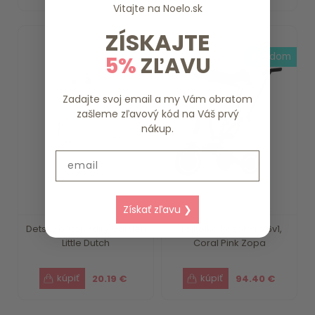
Vitajte na
Noelo.sk
ZÍSKAJTE
3-4 dni
skladom
5%
ZĽAVU
Zadajte svoj email a my Vám obratom
zašleme zľavový kód na Váš prvý
nákup.
Email
Získať zľavu ❯
Detský batoh Fairy Garden
Trojkolka Razor Pro 6v1,
Little Dutch
Coral Pink Zopa
20.19 €
94.40 €