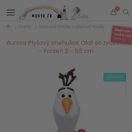
a
0
Hračky
Maznavé hračky a plyšové hračky
❯
❯
Doprava
zadarm
od 35 Eur
Aurora Plyšový snehuliak Olaf so zvukom
- Frozen 2 - 55 cm
skladom