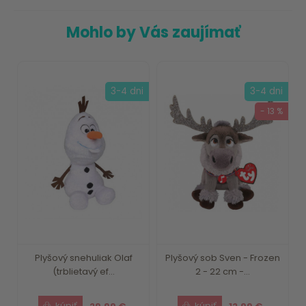
Mohlo by Vás zaujímať
3-4 dni
3-4 dni
- 13 %
Plyšový snehuliak Olaf
Plyšový sob Sven - Frozen
(trblietavý ef...
2 - 22 cm -...