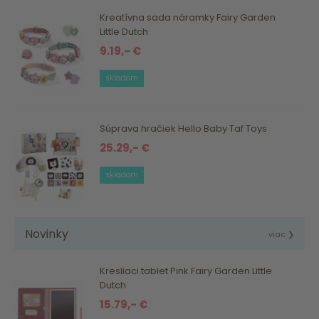
Kreatívna sada náramky Fairy Garden
Little Dutch
9.19,- €
skladom
Súprava hračiek Hello Baby Taf Toys
25.29,- €
skladom
Novinky
viac ❯
Kresliaci tablet Pink Fairy Garden Little
Dutch
15.79,- €