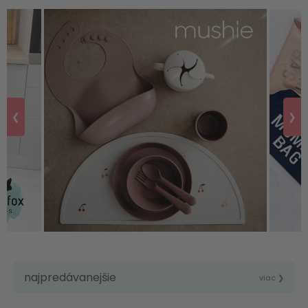
❮
❯
najpredávanejšie
viac ❯