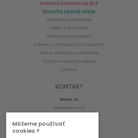
Doprava zadarmo od 35 €
Zľava 5% na prvý nákup
Obchodné podmienky
Platba a doručenie
Reklamačný poriadok
Vrátenie / výmena tovaru zadarmo
Online odstúpenie od zmluvy
Ochrana osobných údajov
Cookies
KONTAKT
Noelo.sk
Svätoplukova 5
010 01 Žilina
Môžeme používať
info@noelo.sk
cookies ?
02/222 003 76 (8:00-15:00)