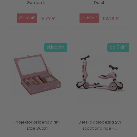
Garden Li...
Dutch
15.79 €
112.39 €
skladom
do 7 dní
Projektor príbehov Pink
Detská kolobežka 2v1
Little Dutch
scoot and ride -...