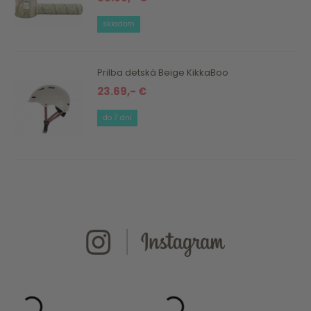
skladom
Prilba detská Beige KikkaBoo
23.69,- €
do 7 dní