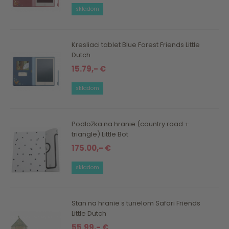
skladom
Kresliaci tablet Blue Forest Friends Little
Dutch
15.79,- €
skladom
Podložka na hranie (country road +
triangle) Little Bot
175.00,- €
skladom
Stan na hranie s tunelom Safari Friends
Little Dutch
55.99,- €