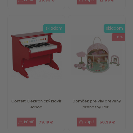
29.99 €
12.99 €
skladom
skladom
- 6 %
Confetti Elektronický klavír
Domček pre víly drevený
Janod
prenosný Fair...
79.18 €
56.39 €