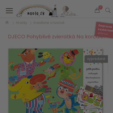
a
0
Hračky
Kreatívne a tvorivé
❯
❯
Doprava
zadarm
od 35 Eur
DJECO Pohyblivé zvieratká Na korčule!
vypredané