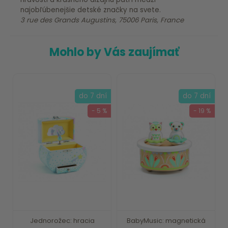
najobľúbenejšie detské značky na svete.
3 rue des Grands Augustins, 75006 Paris, France
Mohlo by Vás zaujímať
do 7 dní
do 7 dní
- 5 %
- 19 %
Jednorožec: hracia
BabyMusic: magnetická