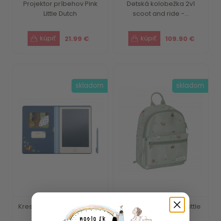
Projektor príbehov Pink
Detská kolobežka 2v1
Little Dutch
scoot and ride -...
21.99 €
109.90 €
skladom
skladom
Kresliaci tablet Blue Forest
Detský batoh Farma Little
Friends ...
Dutch