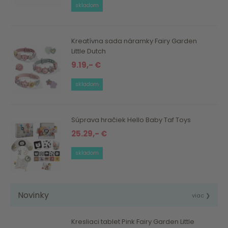
skladom
Kreatívna sada náramky Fairy Garden
Little Dutch
9.19,- €
skladom
Súprava hračiek Hello Baby Taf Toys
25.29,- €
skladom
Novinky
viac ❯
Kresliaci tablet Pink Fairy Garden Little