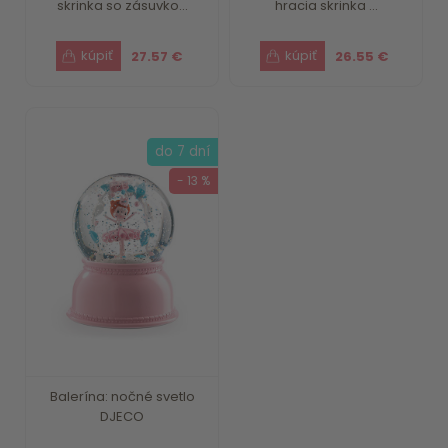
skrinka so zásuvko...
hracia skrinka ...
27.57 €
26.55 €
do 7 dní
- 13 %
Balerína: nočné svetlo
DJECO