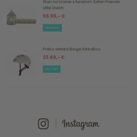
Stan na hranie s tunelom Safari Friends
Little Dutch
55.99,- €
skladom
Prilba detská Beige KikkaBoo
23.69,- €
do 7 dní