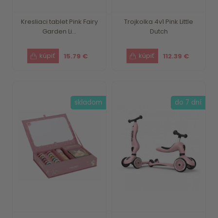
Kresliaci tablet Pink Fairy
Trojkolka 4v1 Pink Little
Garden Li...
Dutch
15.79 €
112.39 €
skladom
do 7 dní