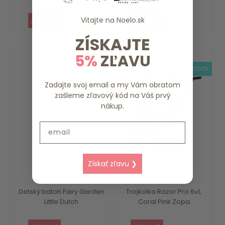
Vitajte na
Noelo.sk
15.79 €
18.39 €
ZÍSKAJTE
5%
ZĽAVU
3-4 dni
skladom
Zadajte svoj email a my Vám obratom
zašleme zľavový kód na Váš prvý
nákup.
Email
Získať zľavu ❯
Detský batoh Fairy Garden
Trojkolka Razor Pro 6v1,
Little Dutch
Coral Pink Zopa