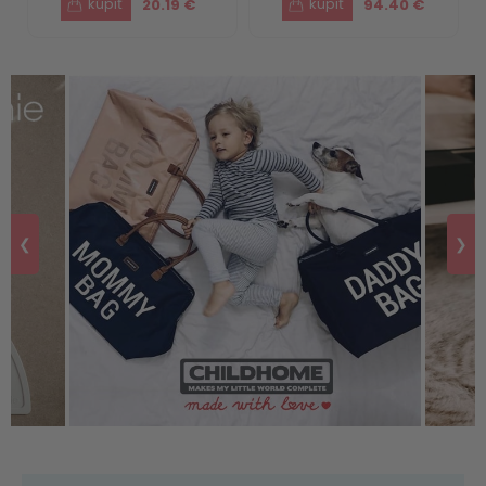
20.19 €
94.40 €
❮
❯