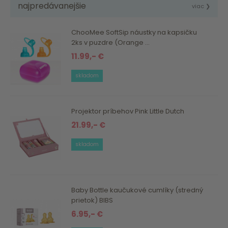
najpredávanejšie
viac ❯
ChooMee SoftSip náustky na kapsičku
2ks v puzdre (Orange ...
11.99,- €
skladom
Projektor príbehov Pink Little Dutch
21.99,- €
skladom
Baby Bottle kaučukové cumlíky (stredný
prietok) BIBS
6.95,- €