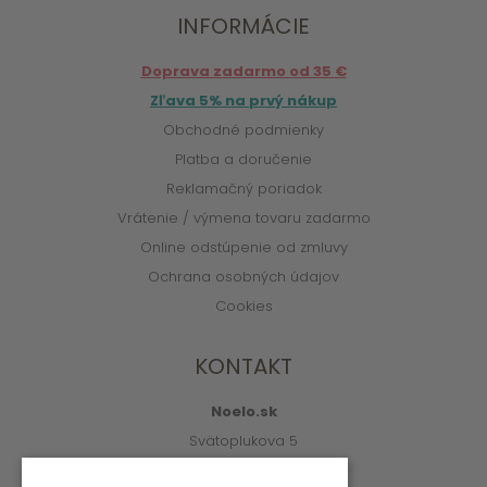
INFORMÁCIE
Doprava zadarmo od 35 €
Zľava 5% na prvý nákup
Obchodné podmienky
Platba a doručenie
Reklamačný poriadok
Vrátenie / výmena tovaru zadarmo
Online odstúpenie od zmluvy
Ochrana osobných údajov
Cookies
KONTAKT
Noelo.sk
Svätoplukova 5
010 01 Žilina