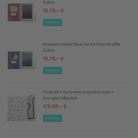
Dutch
15.79,- €
skladom
Kresliaci tablet Blue Forest Friends Little
Dutch
15.79,- €
skladom
Podložka na hranie (country road +
triangle) Little Bot
175.00,- €
skladom