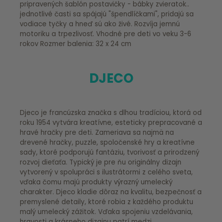
pripravených šablón postavičky - bábky zvieratok..
jednotlivé časti sa spájajú "špendlíčkami", pridajú sa
vodiace tyčky a hneď sú ako živé. Rozvíja jemnú
motoriku a trpezlivosť. Vhodné pre deti vo veku 3-6
rokov Rozmer balenia: 32 x 24 cm
DJECO
Djeco je francúzska značka s dlhou tradíciou, ktorá od
roku 1954 vytvára kreatívne, esteticky prepracované a
hravé hračky pre deti. Zameriava sa najmä na
drevené hračky, puzzle, spoločenské hry a kreatívne
sady, ktoré podporujú fantáziu, tvorivosť a prirodzený
rozvoj dieťaťa. Typický je pre ňu originálny dizajn
vytvorený v spolupráci s ilustrátormi z celého sveta,
vďaka čomu majú produkty výrazný umelecký
charakter. Djeco kladie dôraz na kvalitu, bezpečnosť a
premyslené detaily, ktoré robia z každého produktu
malý umelecký zážitok. Vďaka spojeniu vzdelávania,
hravosti a krásneho dizajnu patrí medzi