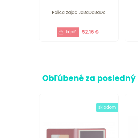
Polica zajac JaBaDaBaDo
52.16 €
Obľúbené za posledný
skladom