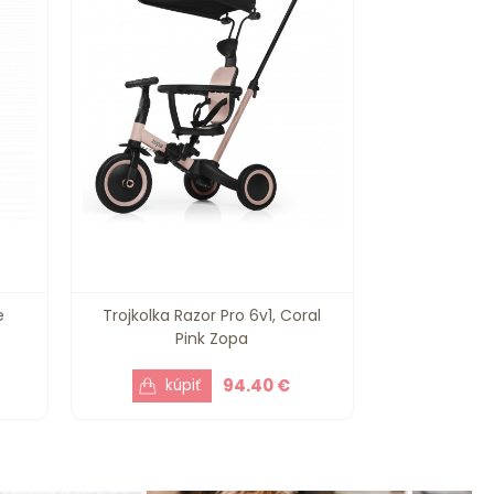
e
Trojkolka Razor Pro 6v1, Coral
Pink Zopa
94.40 €