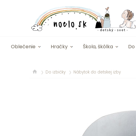
Oblečenie
Hračky
Škola, škôlka
Do 
Do izbičky
Nábytok do detskej izby
❯
❯