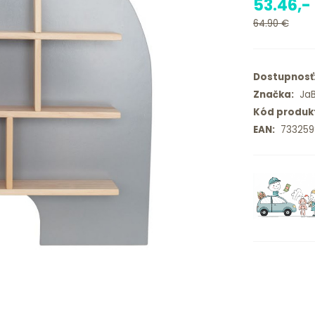
53.46,-
64.90 €
Dostupnosť
Značka:
JaB
Kód produk
EAN:
733259