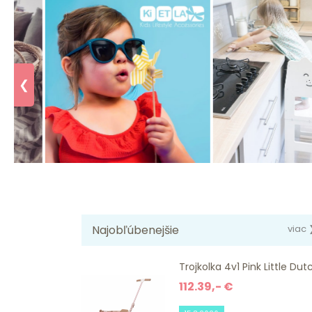
❮
Najobľúbenejšie
viac 
Trojkolka 4v1 Pink Little Dut
112.39,- €