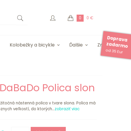
0
0 €
Doprava
zadarmo
Kolobežky a bicykle
Ďalšie
Značky
od 35 Eur
DaBaDo Polica slon
žitočná nástenná polica v tvare slona. Polica má
znych veľkostí, do ktorých...
zobraziť viac