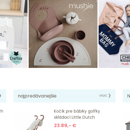
❯
najpredávanejšie
viac ❯
N
ch
Kočík pre bábiky golfky
skládací Little Dutch
23.89,- €