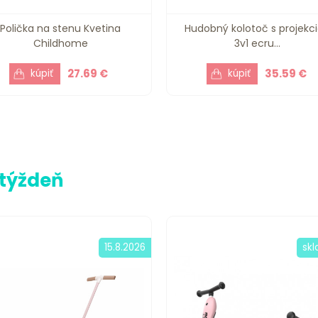
Polička na stenu Kvetina
Hudobný kolotoč s projekc
Childhome
3v1 ecru...
27.69 €
35.59 €
 týždeň
15.8.2026
sk