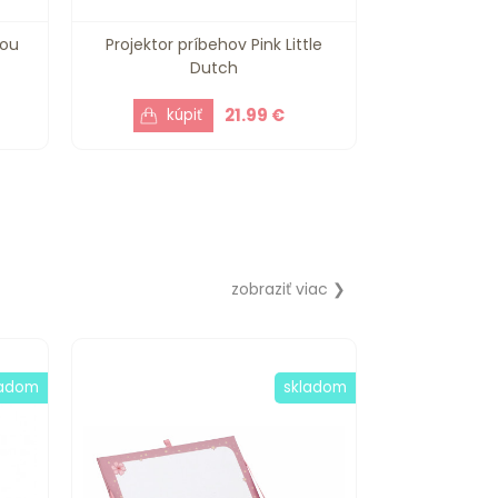
iou
Projektor príbehov Pink Little
Dutch
21.99 €
zobraziť viac ❯
ladom
skladom