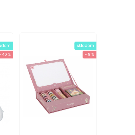
ladom
skladom
- 40 %
- 8 %