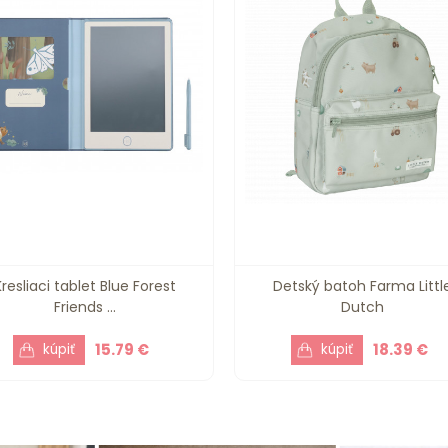
Kresliaci tablet Blue Forest
Detský batoh Farma Littl
Friends ...
Dutch
15.79 €
18.39 €