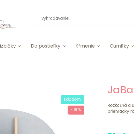
izbičky
Do postieľky
Kŕmenie
Cumlíky
JaBa
skladom
Rozkošná a u
- 18 %
priehradky rô