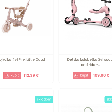
ojkolka 4v1 Pink Little Dutch
Detská kolobežka 2v1 sco
and ride -...
112.39 €
109.90 €
skladom
sk