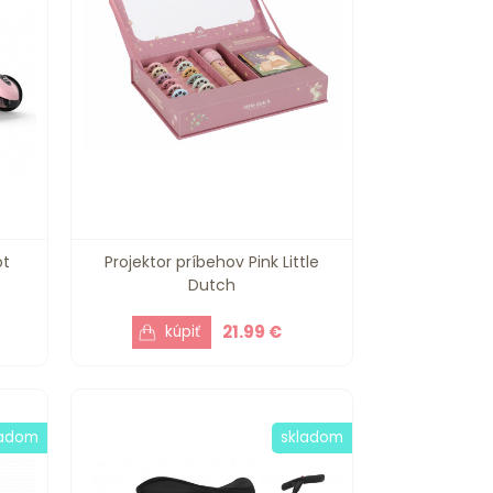
ot
Projektor príbehov Pink Little
Dutch
21.99 €
ladom
skladom