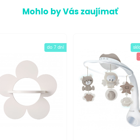
Mohlo by Vás zaujímať
do 7 dní
sk