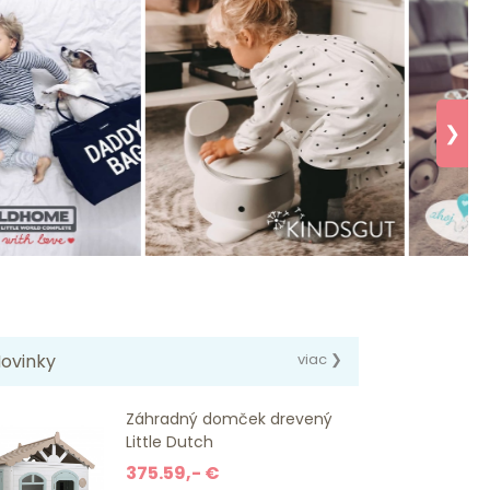
❯
ovinky
viac ❯
Záhradný domček drevený
Little Dutch
375.59,- €