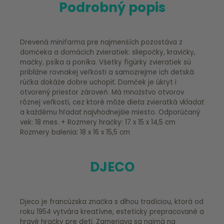
Podrobný popis
Drevená minifarma pre najmenších pozostáva z
domčeka a domácich zvieratiek: sliepočky, kravičky,
mačky, psíka a poníka. Všetky figúrky zvieratiek sú
približne rovnakej veľkosti a samozrejme ich detská
rúčka dokáže dobre uchopiť. Domček je úkryt i
otvorený priestor zároveň. Má množstvo otvorov
rôznej veľkosti, cez ktoré môže dieťa zvieratká vkladať
a každému hľadať najvhodnejšie miesto. Odporúčaný
vek: 18 mes. + Rozmery hračky: 17 x 15 x 14,5 cm
Rozmery balenia: 18 x 16 x 15,5 cm
DJECO
Djeco je francúzska značka s dlhou tradíciou, ktorá od
roku 1954 vytvára kreatívne, esteticky prepracované a
hravé hračky pre deti. Zameriava sa najmä na