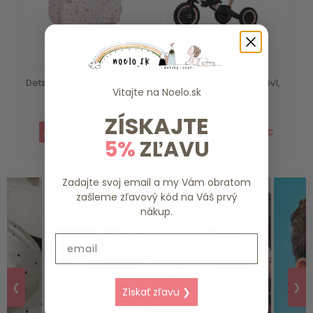
Detský batoh Fairy Garden
Trojkolka Razor Pro 6v1,
Vitajte na
Noelo.sk
Little Dutch
Coral Pink Zopa
ZÍSKAJTE
20.19 €
94.40 €
5%
ZĽAVU
Zadajte svoj email a my Vám obratom
zašleme zľavový kód na Váš prvý
nákup.
Email
❮
❯
Získať zľavu ❯