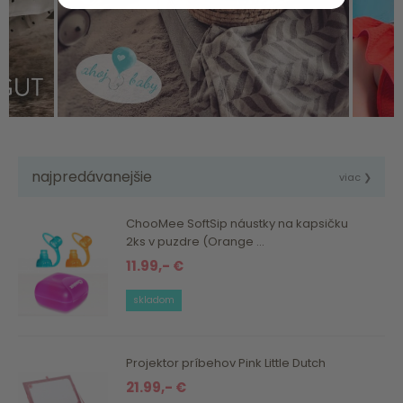
najpredávanejšie
viac ❯
ChooMee SoftSip náustky na kapsičku
2ks v puzdre (Orange ...
11.99,- €
skladom
Projektor príbehov Pink Little Dutch
21.99,- €