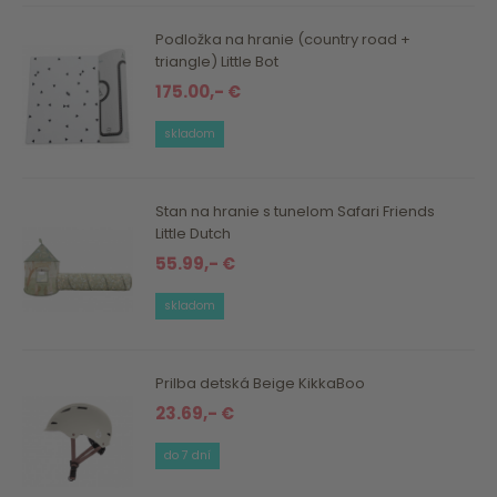
Podložka na hranie (country road +
triangle) Little Bot
175.00,- €
skladom
Stan na hranie s tunelom Safari Friends
Little Dutch
55.99,- €
skladom
Prilba detská Beige KikkaBoo
23.69,- €
do 7 dní