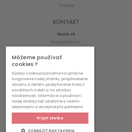
Cookies
KONTAKT
Noelo.sk
Svätoplukova 5
010 01 Žilina
Môžeme používať
info@noelo.sk
cookies ?
02/222 003 76 (8:00-15:00)
Súbory cookie používame na správne
fungovanie našej stránky, prispôsobenie
PREVÁDZKOVATEĽ
obsahu a reklám, poskytovanie funkcií
sociálnych médií a na analýzu
návštevnosti. Informácie o používaní
WMS, s.r.o., r.s.p.
našej stránky tiež zdieľame s našimi
Svätoplukova 5
reklamnými a analytickými partnermi.
010 01 Žilina
Prijať všetko
IČO: 36690236
IČ DPH: SK2022262792
ZOBRAZIŤ NASTAVENIA