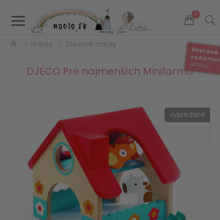
a
0
Hračky
Drevené hračky
❯
❯
Doprava
zadarm
od 35 Eur
DJECO Pre najmenších Minifarma
vypredané