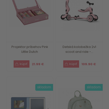
Projektor príbehov Pink
Detská kolobežka 2v1
Little Dutch
scoot and ride -...
21.99 €
109.90 €
skladom
skladom