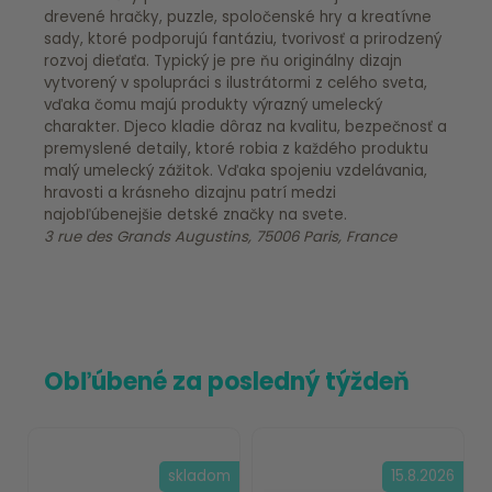
drevené hračky, puzzle, spoločenské hry a kreatívne
sady, ktoré podporujú fantáziu, tvorivosť a prirodzený
rozvoj dieťaťa. Typický je pre ňu originálny dizajn
vytvorený v spolupráci s ilustrátormi z celého sveta,
vďaka čomu majú produkty výrazný umelecký
charakter. Djeco kladie dôraz na kvalitu, bezpečnosť a
premyslené detaily, ktoré robia z každého produktu
malý umelecký zážitok. Vďaka spojeniu vzdelávania,
hravosti a krásneho dizajnu patrí medzi
najobľúbenejšie detské značky na svete.
3 rue des Grands Augustins, 75006 Paris, France
Obľúbené za posledný týždeň
skladom
15.8.2026