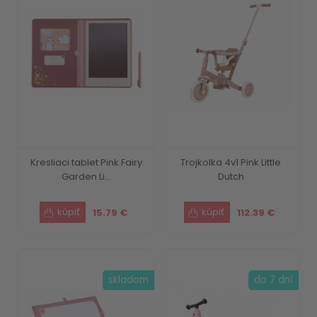
Kresliaci tablet Pink Fairy
Trojkolka 4v1 Pink Little
Garden Li...
Dutch
15.79 €
112.39 €
skladom
do 7 dní