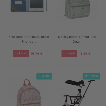
Kresliaci tablet Blue Forest
Detský batoh Farma Little
Friends ...
Dutch
15.79 €
18.39 €
3-4 dni
skladom