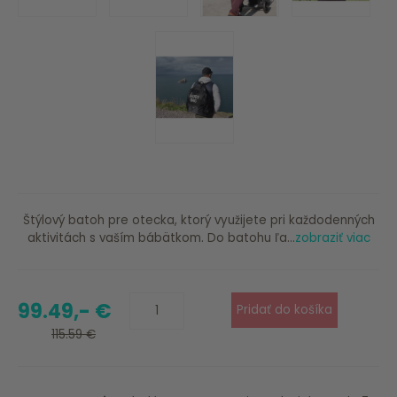
Štýlový batoh pre otecka, ktorý využijete pri každodenných
aktivitách s vaším bábätkom. Do batohu ľa...
zobraziť viac
99.49,- €
115.59 €