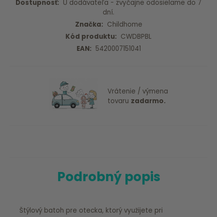
Dostupnosť:
U dodávateľa - zvyčajne odosielame do 7
dní.
Značka:
Childhome
Kód produktu:
CWDBPBL
EAN:
5420007151041
Vrátenie / výmena
tovaru
zadarmo.
Podrobný popis
Štýlový batoh pre otecka, ktorý využijete pri