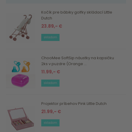
Kočík pre bábiky golfky skládací Little
Dutch
23.89,- €
skladom
ChooMee SoftSip náustky na kapsičku
2ks v puzdre (Orange ...
11.99,- €
skladom
Projektor príbehov Pink Little Dutch
21.99,- €
skladom