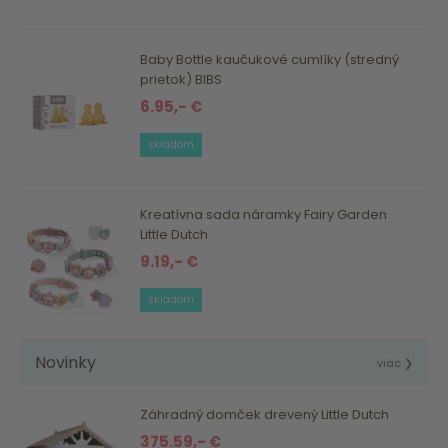
Baby Bottle kaučukové cumlíky (stredný
prietok) BIBS
6.95,- €
skladom
Kreatívna sada náramky Fairy Garden
Little Dutch
9.19,- €
skladom
Novinky
viac ❯
Záhradný domček drevený Little Dutch
375.59,- €