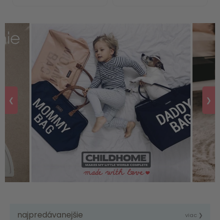
❮
❯
najpredávanejšie
viac ❯