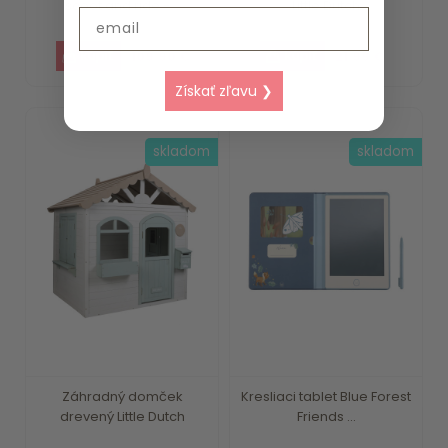
scoot and ride -...
Little Dutch
Email
109.90 €
21.99 €
Získať zľavu ❯
skladom
skladom
Záhradný domček
Kresliaci tablet Blue Forest
drevený Little Dutch
Friends ...