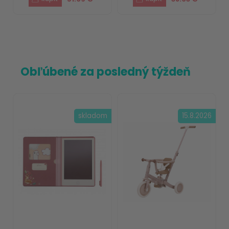
Obľúbené za posledný týždeň
skladom
15.8.2026