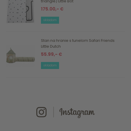
triangle) Little Bot
175.00,- €
skladom
Stan na hranie s tunelom Safari Friends
Little Dutch
55.99,- €
skladom