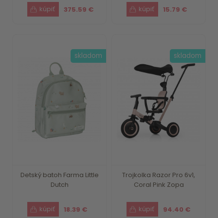
375.59 €
15.79 €
skladom
skladom
Detský batoh Farma Little
Trojkolka Razor Pro 6v1,
Dutch
Coral Pink Zopa
18.39 €
94.40 €