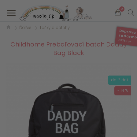
a
0
Ďalšie
Tašky a batohy
❯
❯
Doprava
zadarm
od 35 Eur
Childhome Prebaľovací batoh Daddy
Bag Black
do 7 dní
- 14 %