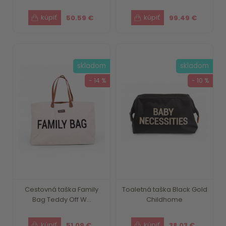
50.59 €
99.49 €
skladom
skladom
- 14 %
- 10 %
Cestovná taška Family
Toaletná taška Black Gold
Bag Teddy Off W...
Childhome
51.09 €
38.03 €