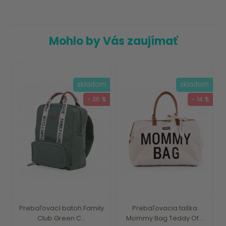
Mohlo by Vás zaujímať
skladom
skladom
- 36 %
- 14 %
Prebaľovací batoh Family
Prebaľovacia taška
Club Green C...
Mommy Bag Teddy Of...