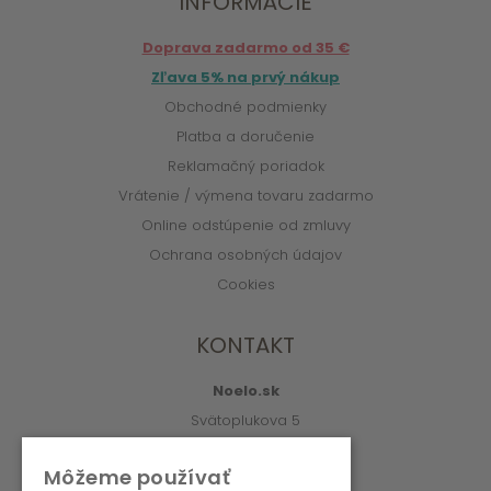
INFORMÁCIE
Doprava zadarmo od 35 €
Zľava 5% na prvý nákup
Obchodné podmienky
Platba a doručenie
Reklamačný poriadok
Vrátenie / výmena tovaru zadarmo
Online odstúpenie od zmluvy
Ochrana osobných údajov
Cookies
KONTAKT
Noelo.sk
Svätoplukova 5
010 01 Žilina
Môžeme používať
info@noelo.sk