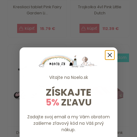
Kresliaci tablet Pink Fairy
Trojkolka 4v1 Pink Little
Garden Li...
Dutch
15.79 €
112.39 €
skladom
skladom
Vitajte na
Noelo.sk
ZÍSKAJTE
5%
ZĽAVU
Zadajte svoj email a my Vám obratom
zašleme zľavový kód na Váš prvý
nákup.
Detská kolobežka 2v1
Projektor príbehov Pink