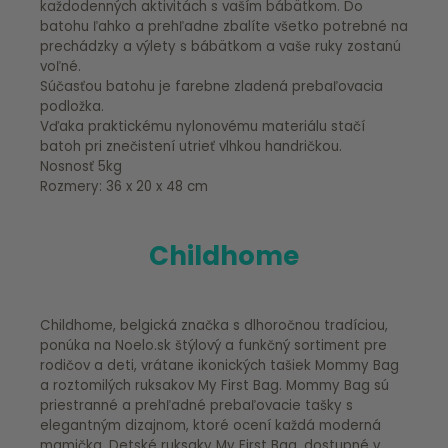
každodenných aktivitách s vaším bábätkom. Do
batohu ľahko a prehľadne zbalíte všetko potrebné na
prechádzky a výlety s bábätkom a vaše ruky zostanú
voľné.
Súčasťou batohu je farebne zladená prebaľovacia
podložka.
Vďaka praktickému nylonovému materiálu stačí
batoh pri znečistení utrieť vlhkou handričkou.
Nosnosť 5kg
Rozmery: 36 x 20 x 48 cm
Childhome
Childhome, belgická značka s dlhoročnou tradíciou,
ponúka na Noelo.sk štýlový a funkčný sortiment pre
rodičov a deti, vrátane ikonických tašiek Mommy Bag
a roztomilých ruksakov My First Bag. Mommy Bag sú
priestranné a prehľadné prebaľovacie tašky s
elegantným dizajnom, ktoré ocení každá moderná
mamička. Detské ruksaky My First Bag, dostupné v