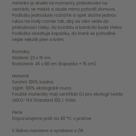
miminko je skvělá na momenty přebalování na
cestách, ve městě a všude mimo pohodlí domova.
Podložku jednoduše rozložíte a opět složíte jednou
rukou na malý rozměr tak, aby se vám vešla do
přebalovací tašky, do kočárku a kamkoliv bude třeba.
Podložka obsahuje kapsičku, do které se pohodlně
vejde několik plen a krém.
Rozměry
Složená: 23 x 19 cm.
Rozložená: 45 x 68 cm (kapsička + 15 cm).
Materiál
Svrchní: 100% bavlna.
Výplň: 100% ekologické rouno.
Použité materiály mají certifikát EU pro ekologii textilu
OEKO-TEX Standard 100, I. třída.
Péče
Doporučujeme prát na 40 °C v pračce.
S láskou navrženo a vyrobeno v ČR.