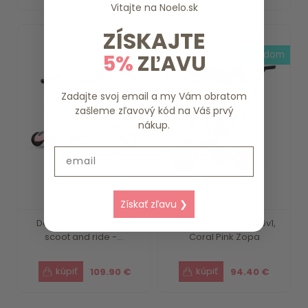
Vitajte na
Noelo.sk
ZÍSKAJTE
do 7 dní
skladom
5%
ZĽAVU
Zadajte svoj email a my Vám obratom
zašleme zľavový kód na Váš prvý
nákup.
Email
Získať zľavu ❯
Detská kolobežka 2v1
Trojkolka Razor Pro 6v1,
scoot and ride -...
Coral Pink Zopa
109.90 €
94.40 €