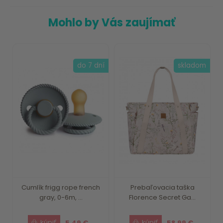
Mohlo by Vás zaujímať
do 7 dní
skladom
Cumlík frigg rope french
Prebaľovacia taška
gray, 0-6m, ...
Florence Secret Ga...
5.49 €
58.99 €