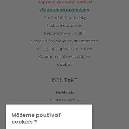
Doprava zadarmo od 35 €
Zľava 5% na prvý nákup
Obchodné podmienky
Platba a doručenie
Reklamačný poriadok
Vrátenie / výmena tovaru zadarmo
Online odstúpenie od zmluvy
Ochrana osobných údajov
Cookies
KONTAKT
Noelo.sk
Svätoplukova 5
010 01 Žilina
Môžeme používať
info@noelo.sk
cookies ?
02/222 003 76 (8:00-15:00)