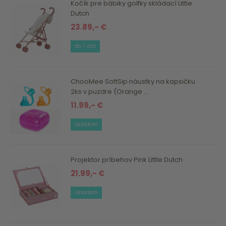
Kočík pre bábiky golfky skládací Little
Dutch
23.89,- €
do 7 dní
ChooMee SoftSip náustky na kapsičku
2ks v puzdre (Orange ...
11.99,- €
skladom
Projektor príbehov Pink Little Dutch
21.99,- €
skladom