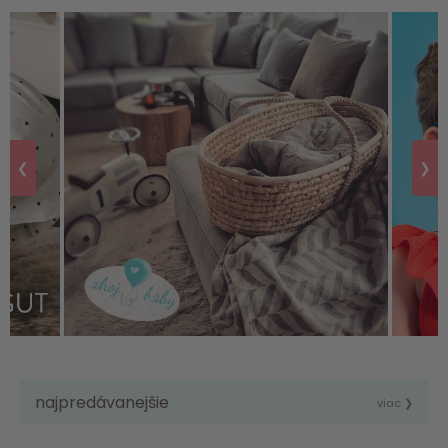
❮
❯
najpredávanejšie
viac ❯