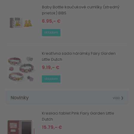
Baby Bottle kaučukové cumlíky (stredný
prietok) BIBS
6.95,- €
skladom
Kreatívna sada náramky Fairy Garden
Little Dutch
9.19,- €
skladom
Novinky
viac ❯
Kresliaci tablet Pink Fairy Garden Little
Dutch
15.79,- €