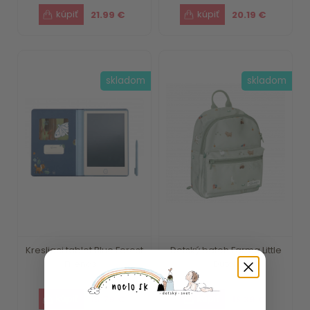
21.99 €
20.19 €
skladom
skladom
Kresliaci tablet Blue Forest
Detský batoh Farma Little
Friends ...
Dutch
15.79 €
18.39 €