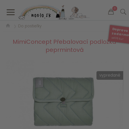
a
0
Do postieľky
❯
Doprava
zadarm
od 35 Eur
MimiConcept Přebalovací podložka
peprmintová
vypredané