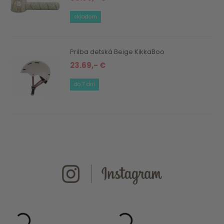
skladom
Prilba detská Beige KikkaBoo
23.69,- €
do 7 dní