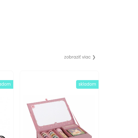
zobraziť viac ❯
ladom
skladom