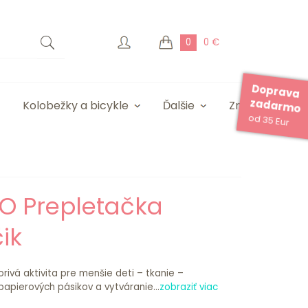
0
0 €
Doprava
zadarmo
Kolobežky a bicykle
Ďalšie
Značky
od 35 Eur
O Prepletačka
ik
orivá aktivita pre menšie deti – tkanie –
papierových pásikov a vytváranie...
zobraziť viac