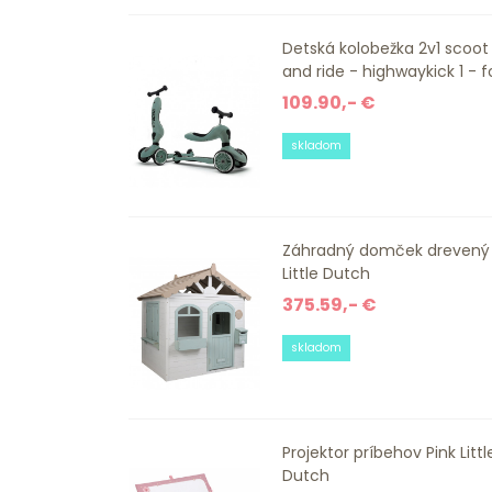
Detská kolobežka 2v1 scoot
and ride - highwaykick 1 - for
109.90,- €
skladom
Záhradný domček drevený
Little Dutch
375.59,- €
skladom
Projektor príbehov Pink Littl
Dutch