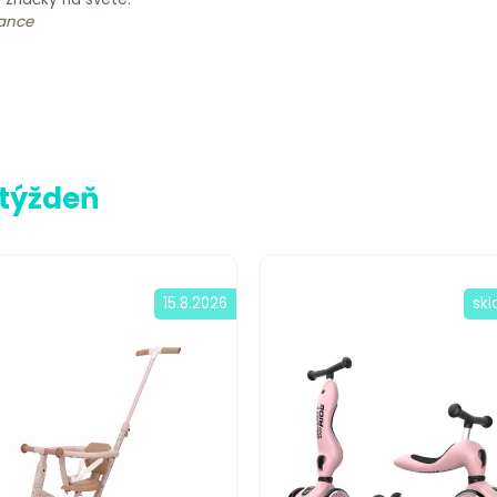
rance
 týždeň
15.8.2026
sk