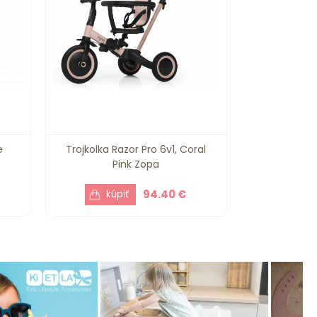
e
Trojkolka Razor Pro 6v1, Coral
Pink Zopa
94.40 €