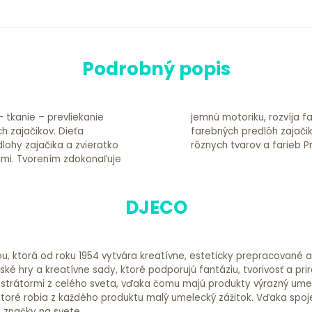
Podrobný popis
– tkanie – prevliekanie
sť. Balenie obsahuje: 6
jačikov. Dieťa
v 240 nálepiek
dlohy zajačika a zvieratko
rôz
naľuje
DJECO
ou, ktorá od roku 1954 vytvára kreatívne, esteticky prepracované 
é hry a kreatívne sady, ktoré podporujú fantáziu, tvorivosť a prir
 ilustrátormi z celého sveta, vďaka čomu majú produkty výrazný ume
ktoré robia z každého produktu malý umelecký zážitok. Vďaka spoje
é značky na svete.