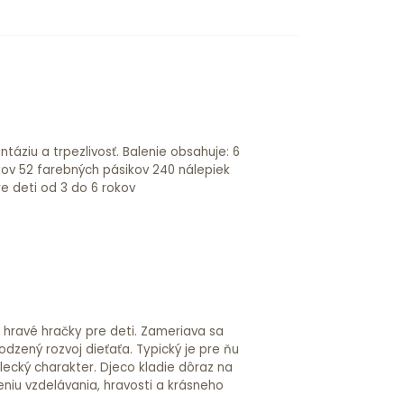
nych tvarov a farieb Pre deti od 3 do 6 rokov
a hravé hračky pre deti. Zameriava sa
odzený rozvoj dieťaťa. Typický je pre ňu
lecký charakter. Djeco kladie dôraz na
niu vzdelávania, hravosti a krásneho