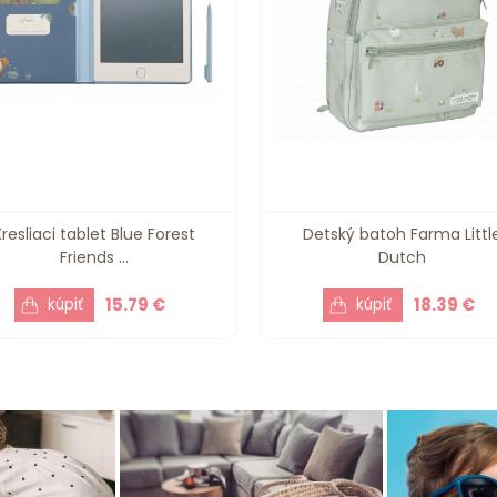
Kresliaci tablet Blue Forest
Detský batoh Farma Littl
Friends ...
Dutch
15.79 €
18.39 €