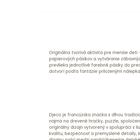
Originálna tvorivá aktivita pre menšie deti 
jemnú motoriku, rozvíja fantáziu a trpezlivo
papierových pásikov a vytváranie zábavných za
farebných predlôh zajačikov 52 farebných pásiko
prevlieka jednotlivé farebné pásiky do pre
dotvorí podľa fantázie priloženými nálepkami. Tvorením zdoko
Djeco je francúzska značka s dlhou tradíci
najmä na drevené hračky, puzzle, spoločensk
originálny dizajn vytvorený v spolupráci s
kvalitu, bezpečnosť a premyslené detaily, 
dizajnu patrí medzi najobľúbenejšie detsk