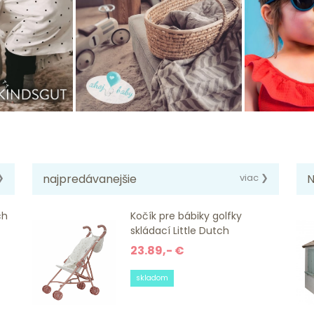
❯
najpredávanejšie
viac ❯
N
ch
Kočík pre bábiky golfky
skládací Little Dutch
23.89,- €
skladom