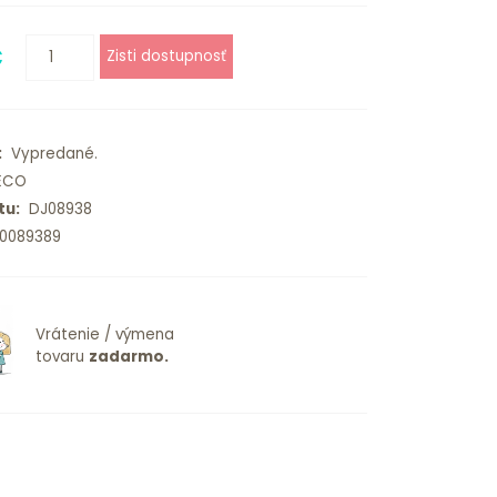
€
:
Vypredané.
ECO
tu:
DJ08938
0089389
Vrátenie / výmena
tovaru
zadarmo.