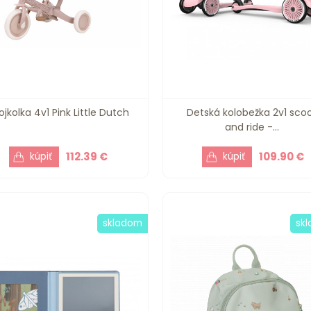
ojkolka 4v1 Pink Little Dutch
Detská kolobežka 2v1 sco
and ride -...
112.39 €
109.90 €
skladom
sk