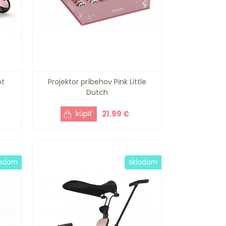
ot
Projektor príbehov Pink Little
Dutch
21.99 €
ladom
skladom