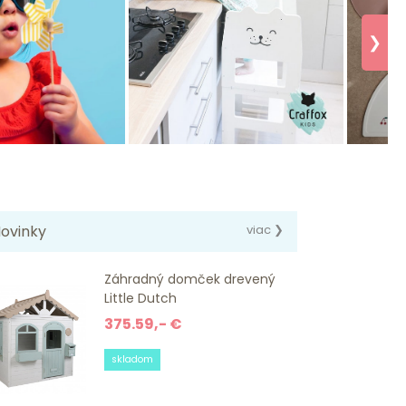
❯
ovinky
viac ❯
Záhradný domček drevený
Little Dutch
375.59,- €
skladom