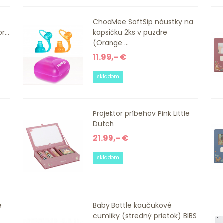
ChooMee SoftSip náustky na
...
kapsičku 2ks v puzdre
(Orange ...
11.99,- €
skladom
Projektor príbehov Pink Little
Dutch
21.99,- €
skladom
e
Baby Bottle kaučukové
cumlíky (stredný prietok) BIBS