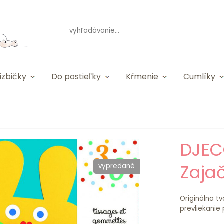
izbičky
Do postieľky
Kŕmenie
Cumlíky
DJEC
Zajač
vypredané
Originálna tv
prevliekanie 