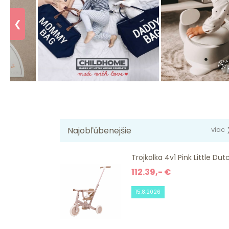
❮
Najobľúbenejšie
viac 
Trojkolka 4v1 Pink Little Dut
112.39,- €
15.8.2026