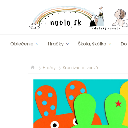
Oblečenie
Hračky
Škola, škôlka
Do 
Hračky
Kreatívne a tvorivé
❯
❯