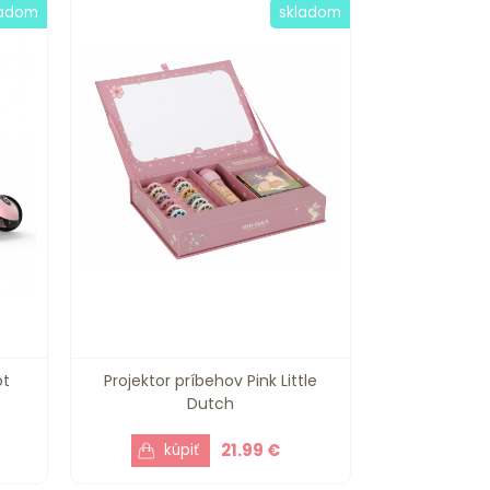
ladom
skladom
ot
Projektor príbehov Pink Little
Dutch
21.99 €