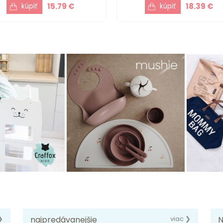
15.79 €
18.39 €
❯
najpredávanejšie
viac ❯
N