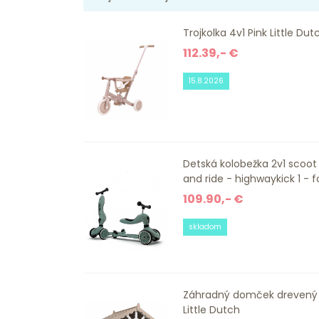
Trojkolka 4v1 Pink Little Dut
112.39,- €
15.8.2026
Detská kolobežka 2v1 scoot
and ride - highwaykick 1 - for
109.90,- €
skladom
Záhradný domček drevený
Little Dutch