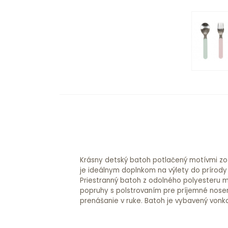
Krásny detský batoh potlačený motívmi zo ž
uloženie drobností, dvoma bočnými vreck
je ideálnym doplnkom na výlety do prírod
Priestranný batoh z odolného polyesteru 
popruhy s polstrovaním pre príjemné nose
prenášanie v ruke. Batoh je vybavený vonk