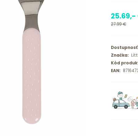
25.69,-
27.99 €
Dostupnosť
Značka:
Litt
Kód produk
EAN:
8716473