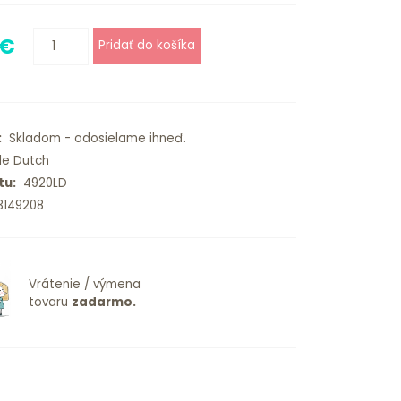
 €
:
Skladom - odosielame ihneď.
le Dutch
tu:
4920LD
149208
Vrátenie / výmena
tovaru
zadarmo.