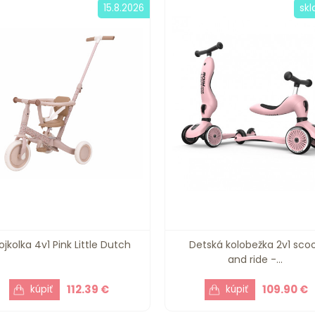
15.8.2026
sk
ojkolka 4v1 Pink Little Dutch
Detská kolobežka 2v1 sco
and ride -...
112.39 €
109.90 €