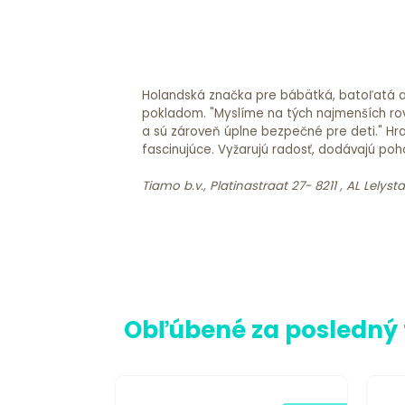
Holandská značka pre bábätká, batoľatá a p
pokladom. "Myslíme na tých najmenších rov
a sú zároveň úplne bezpečné pre deti." Hra
fascinujúce. Vyžarujú radosť, dodávajú poho
Tiamo b.v., Platinastraat 27- 8211 , AL Lely
Obľúbené za posledný