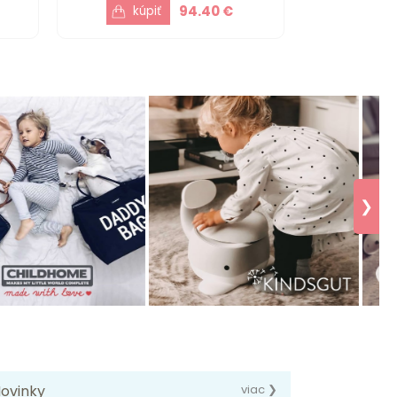
94.40 €
❯
ovinky
viac ❯