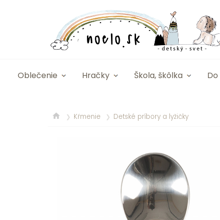
Oblečenie
Hračky
Škola, škôlka
Do 
Kŕmenie
Detské príbory a lyžičky
❯
❯