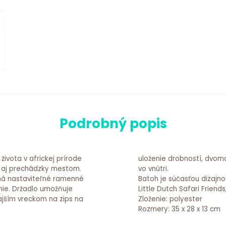
Podrobný popis
ivota v africkej prírode
ami na fľašu a menovkou
y aj prechádzky mestom.
vo vnútri.
má nastaviteľné ramenné
Batoh je súčasťou dizajno
nie. Držadlo umožňuje
Little Dutch Safari Friends
ajším vreckom na zips na
Zloženie: polyester
Rozmery: 35 x 28 x 13 cm