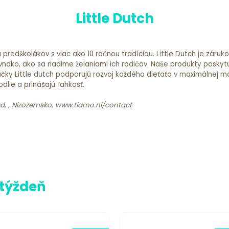
Little Dutch
redškolákov s viac ako 10 ročnou tradíciou. Little Dutch je záruk
nako, ako sa riadime želaniami ich rodičov. Naše produkty poskyt
čky Little dutch podporujú rozvoj každého dieťaťa v maximálnej m
dlie a prinášajú ľahkosť.
stad, , Nizozemsko, www.tiamo.nl/contact
 týždeň