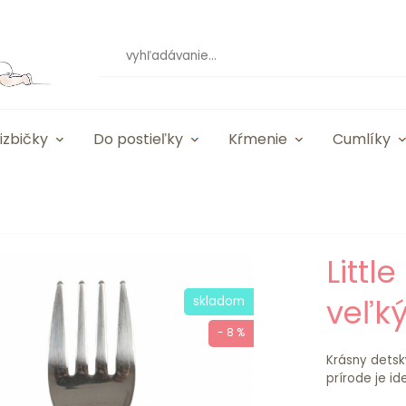
izbičky
Do postieľky
Kŕmenie
Cumlíky
Littl
veľký
skladom
- 8 %
Krásny detsk
prírode je id