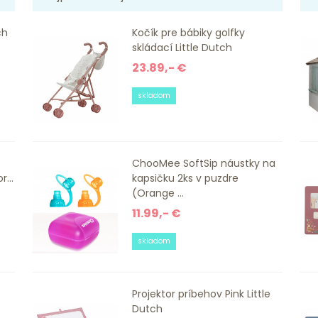
ch
Kočík pre bábiky golfky
skládací Little Dutch
23.89,- €
skladom
ChooMee SoftSip náustky na
...
kapsičku 2ks v puzdre
(Orange ...
11.99,- €
skladom
Projektor príbehov Pink Little
Dutch