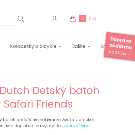
0
0 €
Doprava
zadarmo
Kolobežky a bicykle
Ďalšie
Značky
od 35 Eur
e Dutch Detský batoh
 Safari Friends
ý batoh potlačený motívmi zo života v africkej
eálnym doplnkom na výlety do...
zobraziť viac