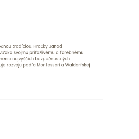
očnou tradíciou. Hračky Janod
 vďaka svojmu príťažlivému a farebnému
lnenie najvyšších bezpečnostných
je rozvoju podľa Montessori a Waldorfskej