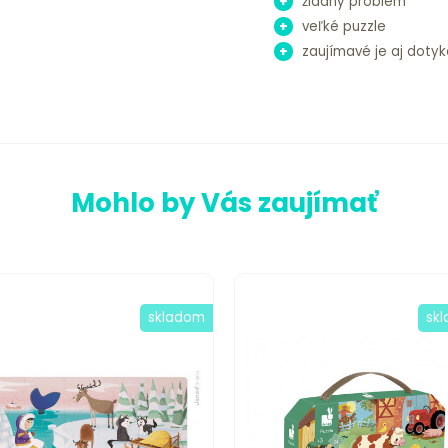
+
žiadny problém
+
veľké puzzle
+
zaujímavé je aj dotyk
Mohlo by Vás zaujímať
skladom
sk