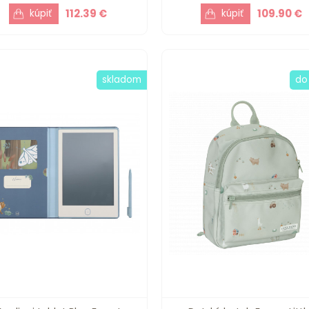
112.39 €
109.90 €
skladom
do