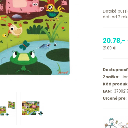
Detské puzzl
deti od 2 roko
20.78,-
21.00 €
Dostupnosť
Značka:
Jan
Kód produk
EAN:
370021
Určené pre: