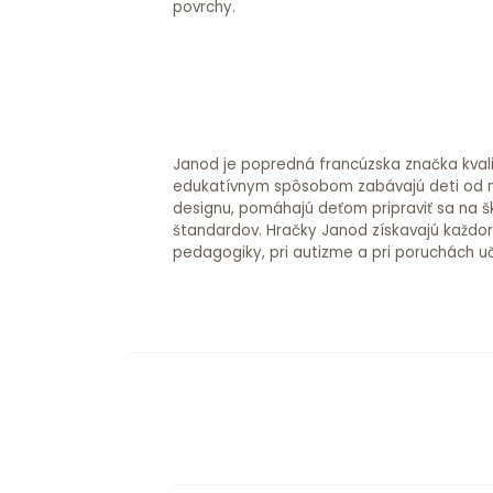
povrchy.
Janod je popredná francúzska značka kvalit
edukatívnym spôsobom zabávajú deti od na
designu, pomáhajú deťom pripraviť sa na š
štandardov. Hračky Janod získavajú každo
pedagogiky, pri autizme a pri poruchách u