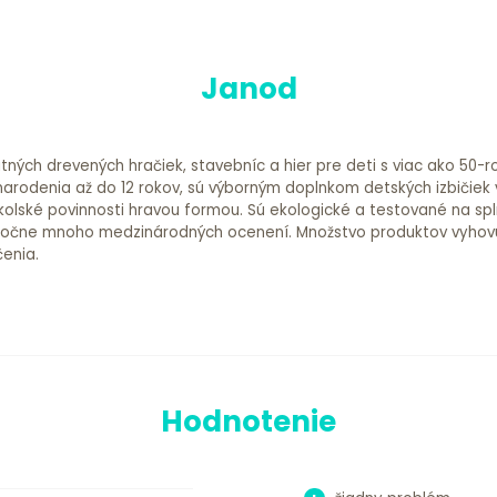
Janod
ných drevených hračiek, stavebníc a hier pre deti s viac ako 50-r
rodenia až do 12 rokov, sú výborným doplnkom detských izbičiek
kolské povinnosti hravou formou. Sú ekologické a testované na sp
ročne mnoho medzinárodných ocenení. Množstvo produktov vyhovu
čenia.
Hodnotenie