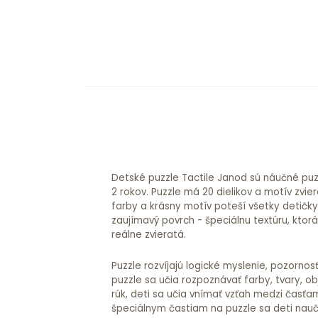
Detské puzzle Tactile Janod sú náučné puz
2 rokov. Puzzle má 20 dielikov a motív zvie
farby a krásny motív poteší všetky detičky.
zaujímavý povrch - špeciálnu textúru, ktorá
reálne zvieratá.
Puzzle rozvíjajú logické myslenie, pozorno
puzzle sa učia rozpoznávať farby, tvary, ob
rúk, deti sa učia vnímať vzťah medzi časť
špeciálnym častiam na puzzle sa deti nau