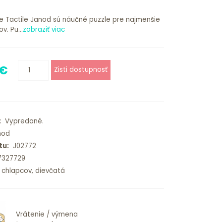
e Tactile Janod sú náučné puzzle pre najmenšie
v. Pu...
zobraziť viac
 €
:
Vypredané.
od
tu:
J02772
7327729
chlapcov, dievčatá
Vrátenie / výmena