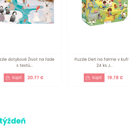
zzle dotykové Život na ľade
Puzzle Deň na farme v kufr
s textú...
24 ks J...
20.77 €
19.78 €
 týždeň