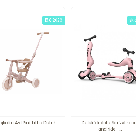
15.8.2026
sk
ojkolka 4v1 Pink Little Dutch
Detská kolobežka 2v1 sco
and ride -...