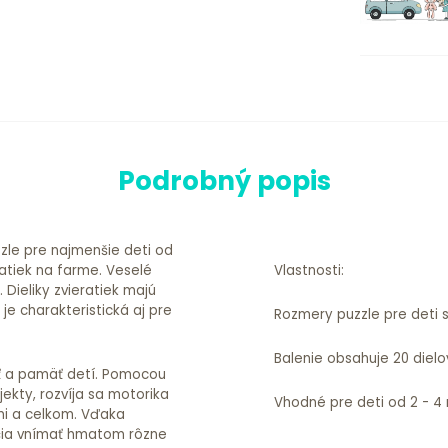
Podrobný popis
zle pre najmenšie deti od
ratiek na farme. Veselé
Vlastnosti:
 Dieliky zvieratiek majú
 je charakteristická aj pre
Rozmery puzzle pre deti s
Balenie obsahuje 20 dielo
sť a pamäť detí. Pomocou
jekty, rozvíja sa motorika
Vhodné pre deti od 2 - 4
ami a celkom. Vďaka
čia vnímať hmatom rôzne