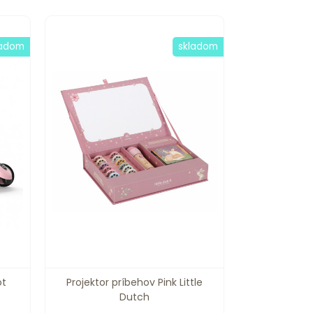
ladom
skladom
ot
Projektor príbehov Pink Little
Dutch