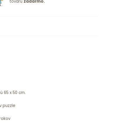
tovaru
zadarmo.
ú 65 x 50 cm.
v puzzle
 rokov