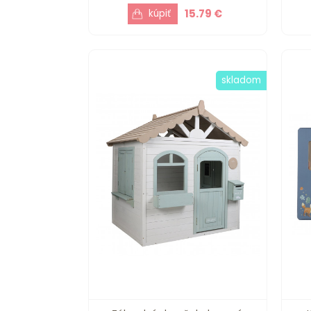
15.79 €
skladom