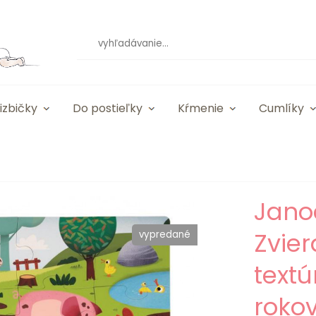
izbičky
Do postieľky
Kŕmenie
Cumlíky
Jano
Zvier
vypredané
textú
roko