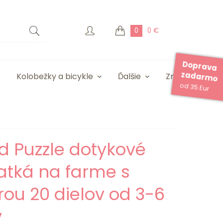
0
0 €
Doprava
zadarmo
Kolobežky a bicykle
Ďalšie
Značky
od 35 Eur
d Puzzle dotykové
atká na farme s
rou 20 dielov od 3-6
v