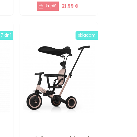
21.99 €
 7 dní
skladom