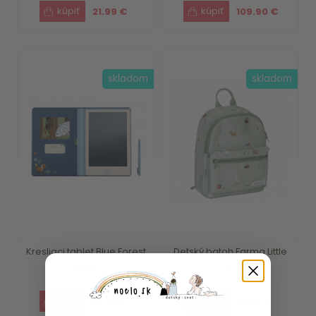
21.99 €
109.90 €
skladom
skladom
Kresliaci tablet Blue Forest
Detský batoh Farma Little
Friends ...
Dutch
15.79 €
18.39 €