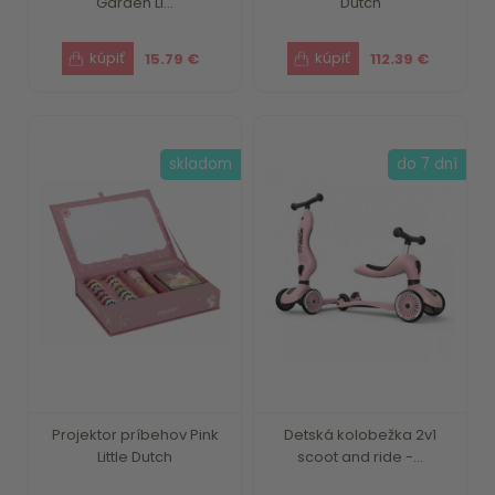
Garden Li...
Dutch
15.79 €
112.39 €
skladom
do 7 dní
Projektor príbehov Pink
Detská kolobežka 2v1
Little Dutch
scoot and ride -...