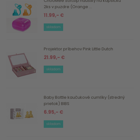
ChooMee SoftSip náustky na kapsičku
2ks v puzdre (Orange ...
11.99,- €
skladom
Projektor príbehov Pink Little Dutch
21.99,- €
skladom
Baby Bottle kaučukové cumlíky (stredný
prietok) BIBS
6.95,- €
skladom