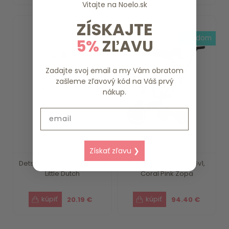
Vitajte na
Noelo.sk
ZÍSKAJTE
3-4 dni
skladom
5%
ZĽAVU
Zadajte svoj email a my Vám obratom
zašleme zľavový kód na Váš prvý
nákup.
Email
Získať zľavu ❯
Detský batoh Fairy Garden
Trojkolka Razor Pro 6v1,
Little Dutch
Coral Pink Zopa
20.19 €
94.40 €