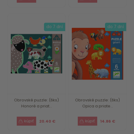
do 7 dní
do 7 dní
Obrovské puzzle: (6ks)
Obrovské puzzle: (6ks)
Honoré a priat...
Opica a priate...
20.40 €
14.86 €