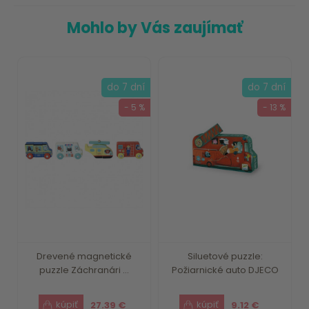
Mohlo by Vás zaujímať
do 7 dní
do 7 dní
- 5 %
- 13 %
Drevené magnetické
Siluetové puzzle:
puzzle Záchranári ...
Požiarnické auto DJECO
27.39 €
9.12 €