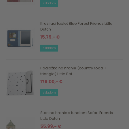
skladom
Kresliaci tablet Blue Forest Friends Little
Dutch
15.79,- €
skladom
Podložka na hranie (country road +
triangle) Little Bot
175.00,- €
skladom
Stan na hranie s tunelom Safari Friends
Little Dutch
55.99,- €