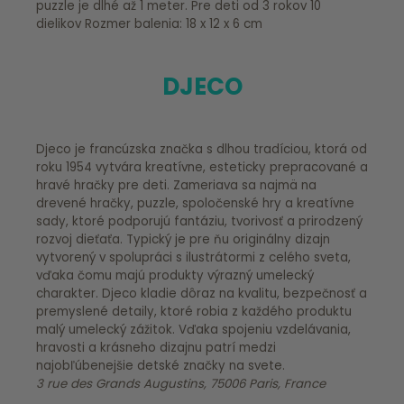
puzzle je dlhé až 1 meter. Pre deti od 3 rokov 10
dielikov Rozmer balenia: 18 x 12 x 6 cm
DJECO
Djeco je francúzska značka s dlhou tradíciou, ktorá od
roku 1954 vytvára kreatívne, esteticky prepracované a
hravé hračky pre deti. Zameriava sa najmä na
drevené hračky, puzzle, spoločenské hry a kreatívne
sady, ktoré podporujú fantáziu, tvorivosť a prirodzený
rozvoj dieťaťa. Typický je pre ňu originálny dizajn
vytvorený v spolupráci s ilustrátormi z celého sveta,
vďaka čomu majú produkty výrazný umelecký
charakter. Djeco kladie dôraz na kvalitu, bezpečnosť a
premyslené detaily, ktoré robia z každého produktu
malý umelecký zážitok. Vďaka spojeniu vzdelávania,
hravosti a krásneho dizajnu patrí medzi
najobľúbenejšie detské značky na svete.
3 rue des Grands Augustins, 75006 Paris, France