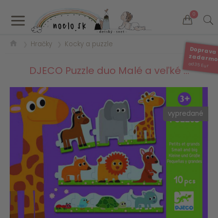
a
0
Hračky
Kocky a puzzle
❯
❯
Doprava
zadarm
od 35 Eur
DJECO Puzzle duo Malé a veľké ...
vypredané