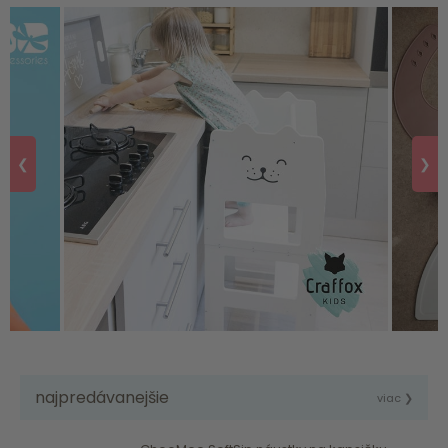
❮
❯
najpredávanejšie
viac ❯