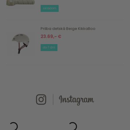
skladom
Prilba detská Beige KikkaBoo
23.69,- €
do 7 dní