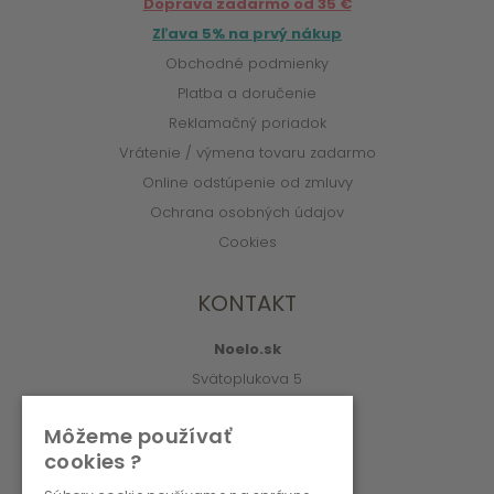
Doprava zadarmo od 35 €
Zľava 5% na prvý nákup
Obchodné podmienky
Platba a doručenie
Reklamačný poriadok
Vrátenie / výmena tovaru zadarmo
Online odstúpenie od zmluvy
Ochrana osobných údajov
Cookies
KONTAKT
Noelo.sk
Svätoplukova 5
010 01 Žilina
Môžeme používať
info@noelo.sk
cookies ?
02/222 003 76 (8:00-15:00)