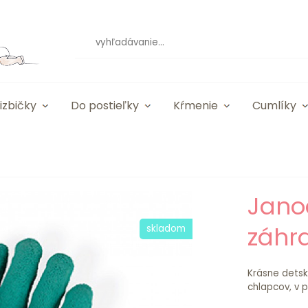
izbičky
Do postieľky
Kŕmenie
Cumlíky
Jano
záhr
skladom
Krásne detsk
chlapcov, v pe