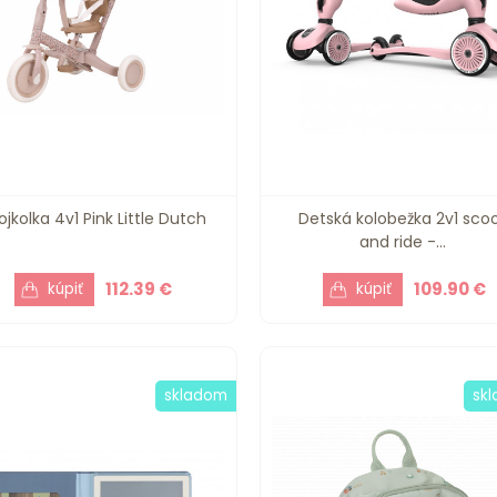
ojkolka 4v1 Pink Little Dutch
Detská kolobežka 2v1 sco
and ride -...
112.39 €
109.90 €
skladom
sk