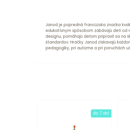
Janod je popredná francúzska značka kvalit
edukatívnym spôsobom zabávajú deti od na
designu, pomáhajú deťom pripraviť sa na š
štandardov. Hračky Janod získavajú každo
pedagogiky, pri autizme a pri poruchách u
do 7 dní