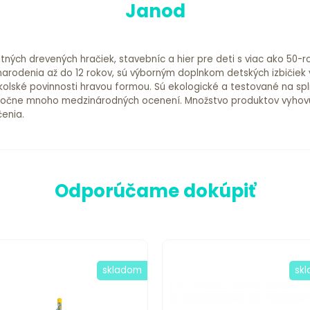
Janod
ných drevených hračiek, stavebníc a hier pre deti s viac ako 50-r
rodenia až do 12 rokov, sú výborným doplnkom detských izbičiek
kolské povinnosti hravou formou. Sú ekologické a testované na sp
ročne mnoho medzinárodných ocenení. Množstvo produktov vyhovu
čenia.
Odporúčame dokúpiť
skladom
sk