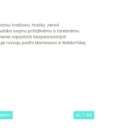
očnou tradíciou. Hračky Janod
 vďaka svojmu príťažlivému a farebnému
lnenie najvyšších bezpečnostných
je rozvoju podľa Montessori a Waldorfskej
ladom
do 7 dní