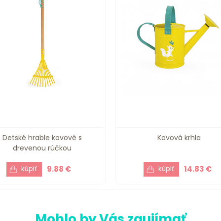
Detské hrable kovové s
Kovová krhla
drevenou rúčkou
9.88 €
14.83 €
Mohlo by Vás zaujímať