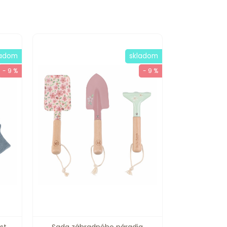
ladom
skladom
- 9 %
- 9 %
st
Sada záhradného náradia