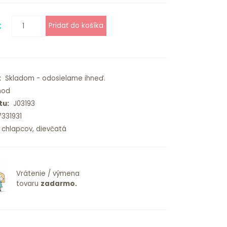
€
:
Skladom - odosielame ihneď.
od
tu:
J03193
331931
chlapcov, dievčatá
Vrátenie / výmena
tovaru
zadarmo.