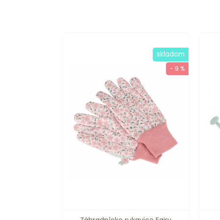
skladom
- 9 %
Záhradnícke rukavice Fairy