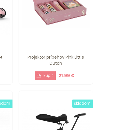
ot
Projektor príbehov Pink Little
Dutch
21.99 €
ladom
skladom