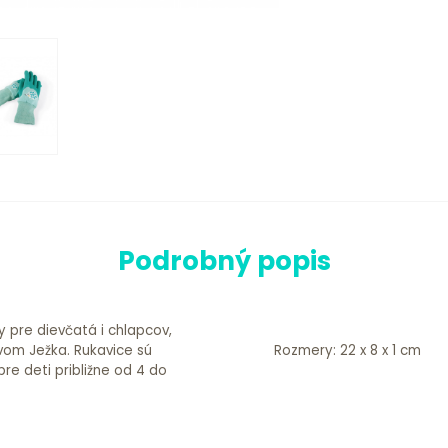
Podrobný popis
y pre dievčatá i chlapcov,
vom Ježka. Rukavice sú
Rozmery: 22 x 8 x 1 cm
re deti približne od 4 do