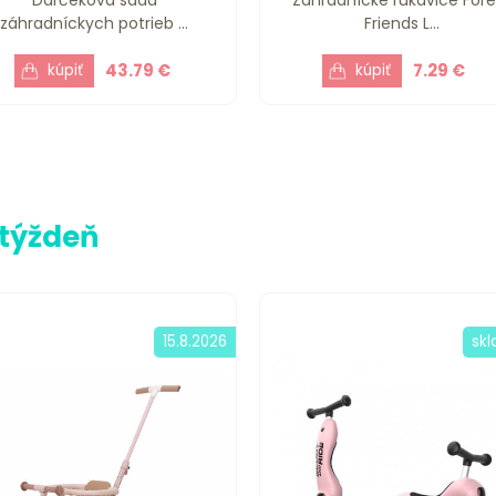
záhradníckych potrieb ...
Friends L...
43.79 €
7.29 €
 týždeň
15.8.2026
sk