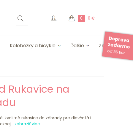
0
0 €
Doprava
zadarmo
Kolobežky a bicykle
Ďalšie
Značky
od 35 Eur
d Rukavice na
adu
é, kvalitné rukavice do záhrady pre dievčatá i
knej ...
zobraziť viac