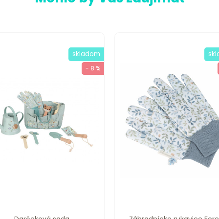
skladom
sk
- 8 %
Darčeková sada
Záhradnícke rukavice Fore