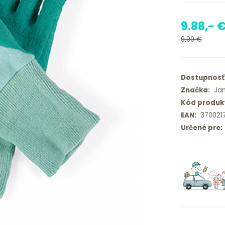
9.88,- 
9.99 €
Dostupnosť
Značka:
Jan
Kód produk
EAN:
3700217
Určené pre: