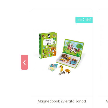
skladom
do 7 dní
❮
cezné Janod
Magnetibook Zvieratá Janod
A