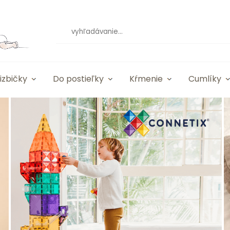
izbičky
Do postieľky
Kŕmenie
Cumlíky