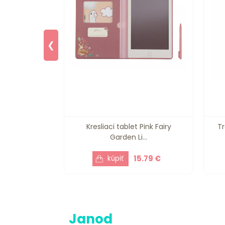
❮
 sada
Kresliaci tablet Pink Fairy
Tr
otrieb ...
Garden Li...
6.79 €
15.79 €
Janod