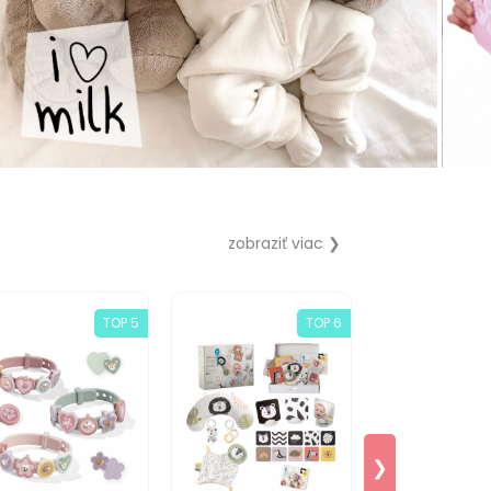
zobraziť viac ❯
TOP 5
TOP 6
❯