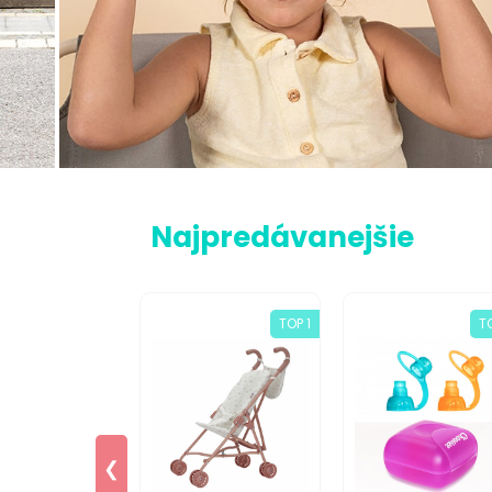
Najpredávanejšie
TOP 30
TOP 1
T
❮