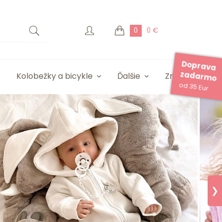
0
0 €
Doprava
zadarmo
Kolobežky a bicykle
Ďalšie
Značky
od 35 Eur
❯