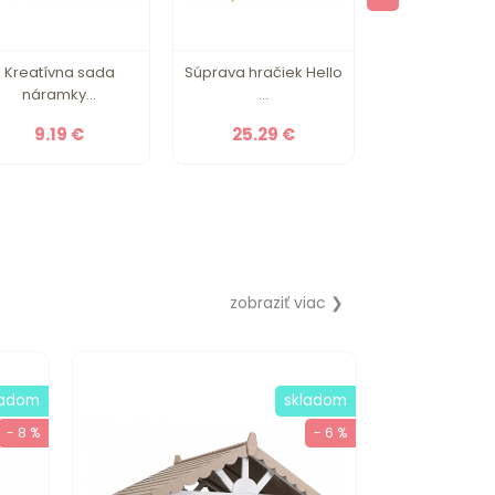
Kreatívna sada
Súprava hračiek Hello
BIBS STUDIO 
náramky...
...
Bum...
9.19 €
25.29 €
12.95 
zobraziť viac ❯
ladom
skladom
- 8 %
- 6 %