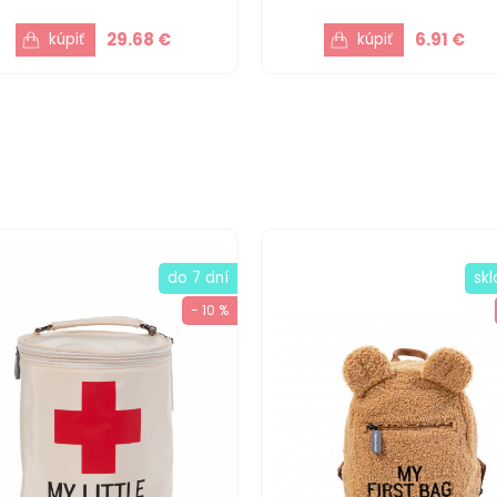
29.68 €
6.91 €
do 7 dní
sk
- 10 %