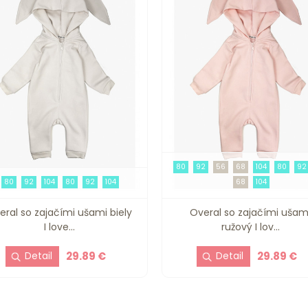
80
92
56
68
104
80
92
80
92
104
80
92
104
68
104
eral so zajačími ušami biely
Overal so zajačími ušam
I love...
ružový I lov...
29.89 €
29.89 €