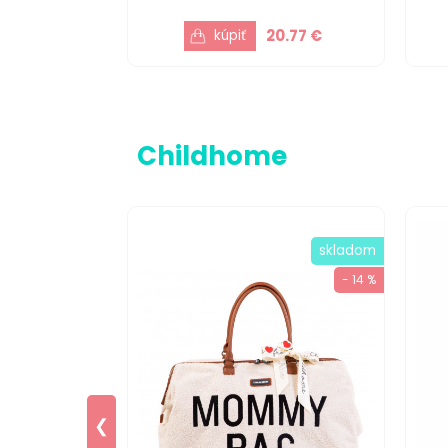
0.77 €
20.77 €
Childhome
skladom
skladom
- 17 %
- 14 %
❮