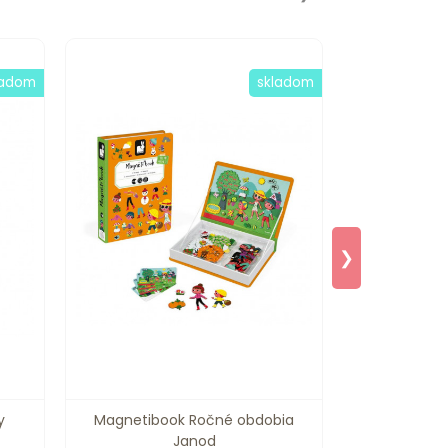
ladom
skladom
❯
y
Magnetibook Ročné obdobia
Drevený st
Janod
p