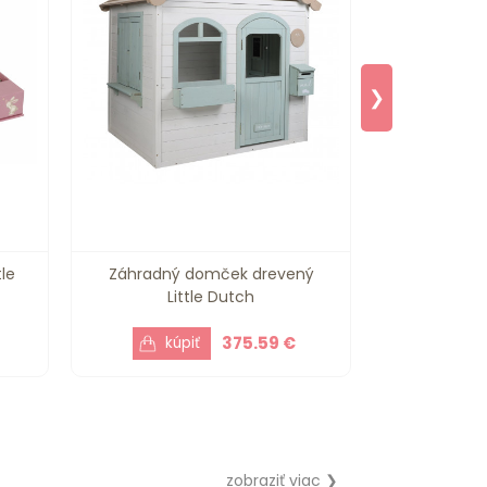
❯
tle
Záhradný domček drevený
Kresliaci 
Little Dutch
F
375.59 €
zobraziť viac ❯