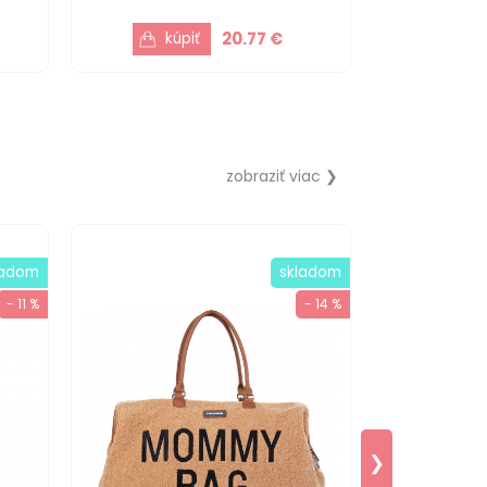
20.77 €
zobraziť viac ❯
ladom
skladom
- 11 %
- 14 %
❯