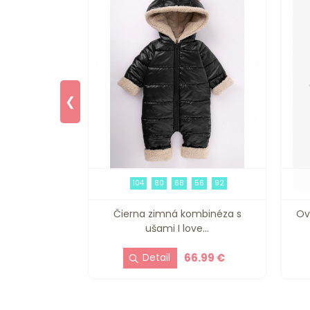
❮
116
104
80
68
56
92
m "I Love
Čierna zimná kombinéza s
Ov
v...
ušami I love...
6.09 €
66.99 €