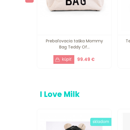
 First Bag
Prebaľovacia taška Mommy
Te
k...
Bag Teddy Of...
9.59 €
99.49 €
I Love Milk
skladom
skladom