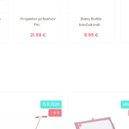
p
Projektor príbehov
Baby Bottle
Pin...
kaučukové ...
21.99 €
6.95 €
15.8.2026
sk
- 6 %