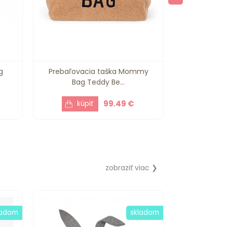
g
Prebaľovacia taška Mommy
Prebaľova
Bag Teddy Be...
Bag
99.49 €
zobraziť viac ❯
ladom
skladom