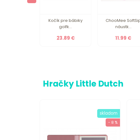
, kto som! SK
Kočík pre bábiky
ChooMee SoftSi
EDUkid
golfk...
náustk...
16.90 €
23.89 €
11.99 €
Hračky Little Dutch
skladom
skladom
- 8 %
- 8 %