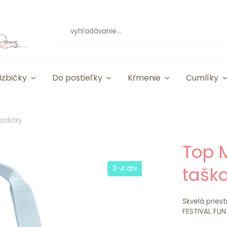
izbičky
Do postieľky
Kŕmenie
Cumlíky
aštičky
Top 
tašk
3-4 dni
Skvelá pries
FESTIVAL FUN 