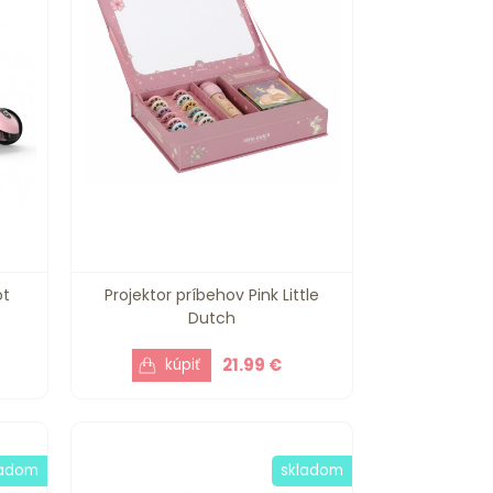
ot
Projektor príbehov Pink Little
Dutch
21.99 €
ladom
skladom