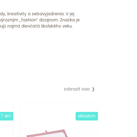
 kreativity a sebavyjadrenia. V jej
výrazným „fashion“ dizajnom. Značka je
vujú najmä dievčatá školského veku.
zobraziť viac ❯
 7 dní
skladom