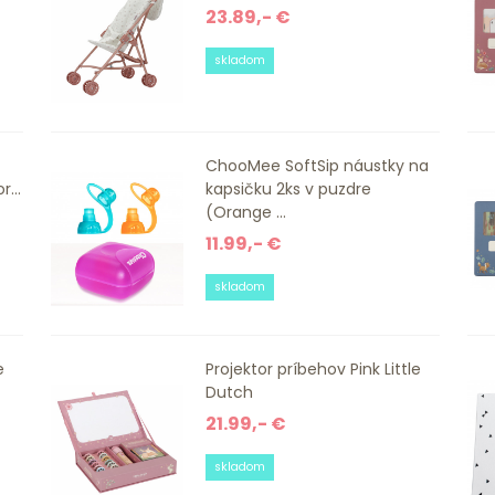
23.89,- €
skladom
ChooMee SoftSip náustky na
...
kapsičku 2ks v puzdre
(Orange ...
11.99,- €
skladom
e
Projektor príbehov Pink Little
Dutch
21.99,- €
skladom