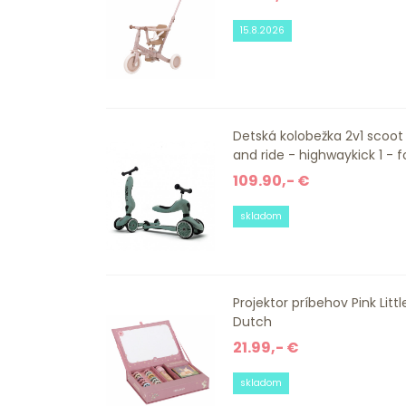
15.8.2026
Detská kolobežka 2v1 scoot
and ride - highwaykick 1 - for
109.90,- €
skladom
Projektor príbehov Pink Littl
Dutch
21.99,- €
skladom