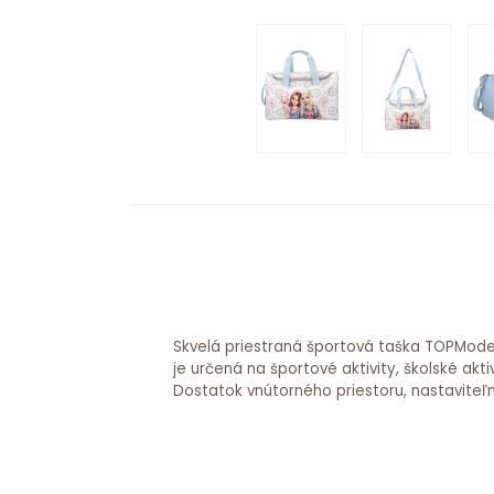
Skvelá priestraná športová taška TOPModel
dá odňať, šikovne sadne do ruky a má ďal
je určená na športové aktivity, školské akti
Dostatok vnútorného priestoru, nastaviteľn