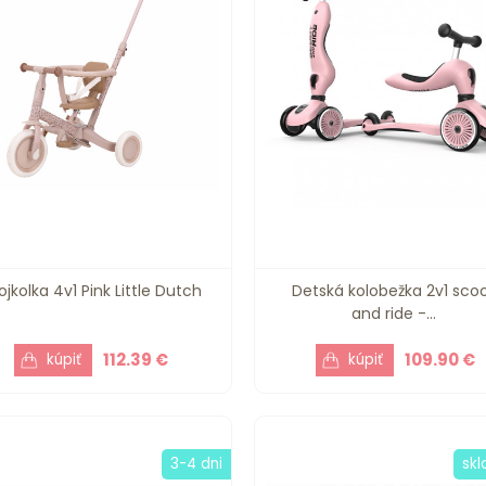
ojkolka 4v1 Pink Little Dutch
Detská kolobežka 2v1 sco
and ride -...
112.39 €
109.90 €
3-4 dni
sk