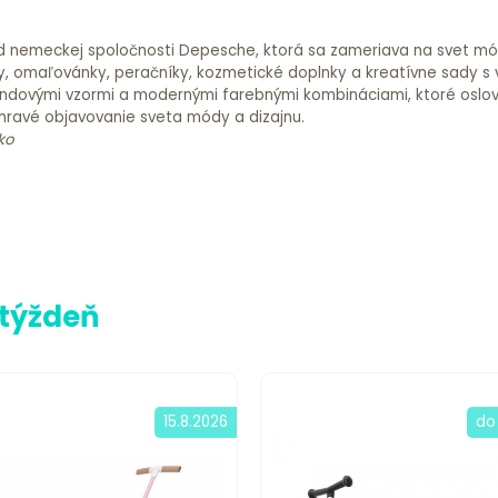
d nemeckej spoločnosti Depesche, ktorá sa zameriava na svet módy,
y, omaľovánky, peračníky, kozmetické doplnky a kreatívne sady s 
trendovými vzormi a modernými farebnými kombináciami, ktoré oslo
 hravé objavovanie sveta módy a dizajnu.
ko
 týždeň
15.8.2026
do