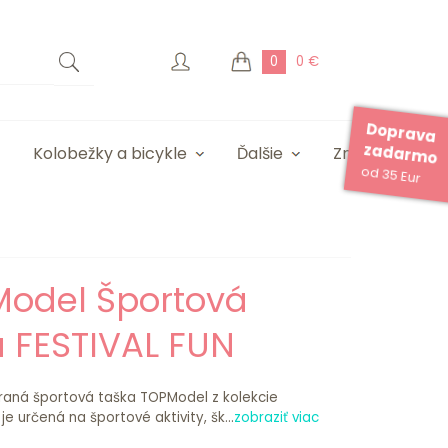
0
0 €
Doprava
zadarmo
Kolobežky a bicykle
Ďalšie
Značky
od 35 Eur
Model Športová
a FESTIVAL FUN
traná športová taška TOPModel z kolekcie
je určená na športové aktivity, šk...
zobraziť viac