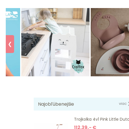
❮
Najobľúbenejšie
viac 
Trojkolka 4v1 Pink Little Dut
112.39,- €