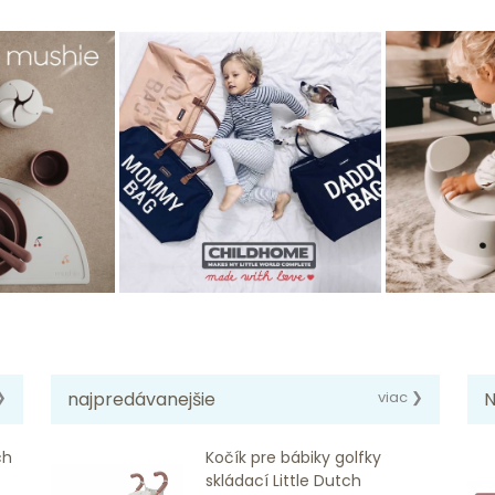
❯
najpredávanejšie
viac ❯
N
ch
Kočík pre bábiky golfky
skládací Little Dutch