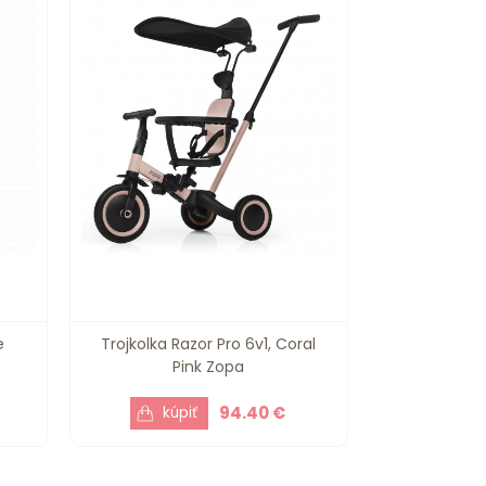
e
Trojkolka Razor Pro 6v1, Coral
Pink Zopa
94.40 €