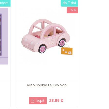
ladom
do 7 dní
- 5 %
Auto Sophie Le Toy Van
28.69 €