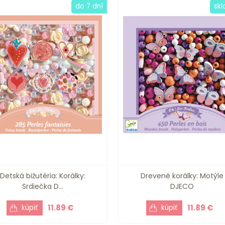
do 7 dní
sk
Detská bižutéria: Korálky:
Drevené korálky: Motýle
Srdiečka D...
DJECO
11.89 €
11.89 €