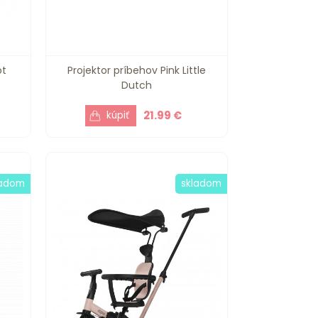
ot
Projektor príbehov Pink Little
Dutch
21.99 €
ladom
skladom