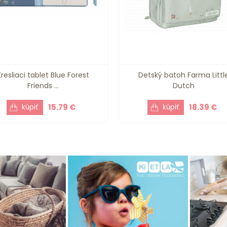
Kresliaci tablet Blue Forest
Detský batoh Farma Littl
Friends ...
Dutch
15.79 €
18.39 €