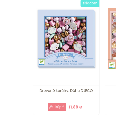
skladom
Drevené korálky: Dúha DJECO
11.89 €