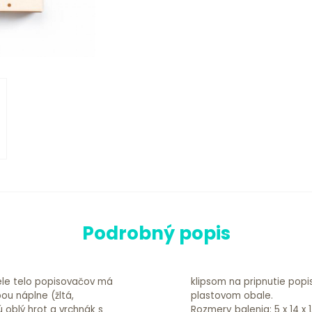
Podrobný popis
iele telo popisovačov má
t. Balené v priehľadom
bou náplne (žltá,
plastovom obale.
 oblý hrot a vrchnák s
Rozmery balenia: 5 x 14 x 