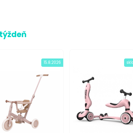
 týždeň
15.8.2026
sk