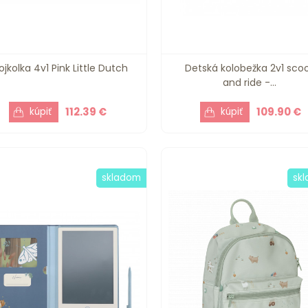
ojkolka 4v1 Pink Little Dutch
Detská kolobežka 2v1 sco
and ride -...
112.39 €
109.90 €
skladom
sk