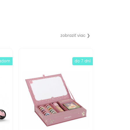
zobraziť viac ❯
ladom
do 7 dní