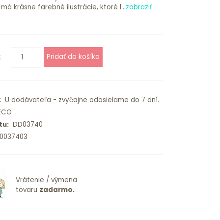
á krásne farebné ilustrácie, ktoré l...
zobraziť
€
:
U dodávateľa - zvyčajne odosielame do 7 dní.
ECO
tu:
DD03740
0037403
Vrátenie / výmena
tovaru
zadarmo.