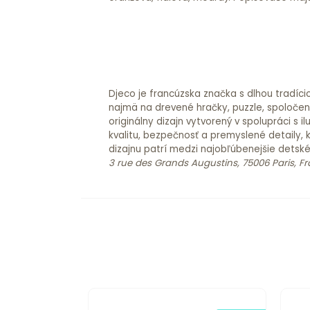
Djeco je francúzska značka s dlhou tradíci
najmä na drevené hračky, puzzle, spoločensk
originálny dizajn vytvorený v spolupráci s
kvalitu, bezpečnosť a premyslené detaily, 
dizajnu patrí medzi najobľúbenejšie detsk
3 rue des Grands Augustins, 75006 Paris, F