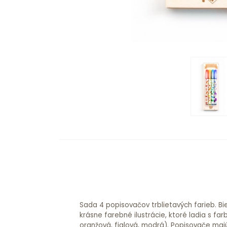
Sada 4 popisovačov trblietavých farieb. B
klipsom na pripnutie popisovača na zoši
krásne farebné ilustrácie, ktoré ladia s far
oranžová, fialová, modrá). Popisovače majú