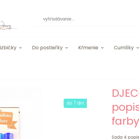
izbičky
Do postieľky
Kŕmenie
Cumlíky
DJEC
popis
do 7 dní
farb
Sada 4 popiso