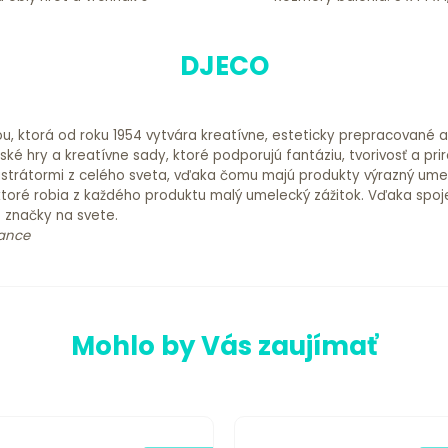
DJECO
ou, ktorá od roku 1954 vytvára kreatívne, esteticky prepracované 
é hry a kreatívne sady, ktoré podporujú fantáziu, tvorivosť a prir
 ilustrátormi z celého sveta, vďaka čomu majú produkty výrazný ume
ktoré robia z každého produktu malý umelecký zážitok. Vďaka spoje
é značky na svete.
rance
Mohlo by Vás zaujímať