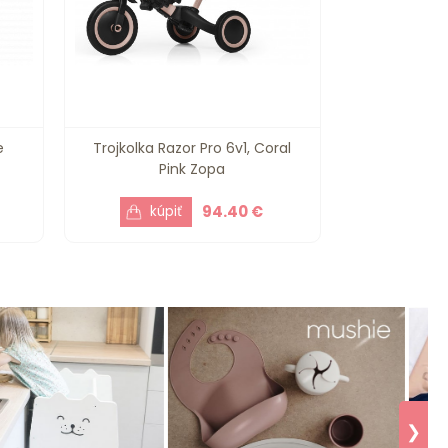
e
Trojkolka Razor Pro 6v1, Coral
Pink Zopa
94.40 €
❯