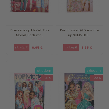
Dress me up bloček Top
Kreatívny zošit Dress me
Model, Podzimn...
up SUMMER F...
6.95 €
8.95 €
skladom
skladom
- 31 %
- 29 %