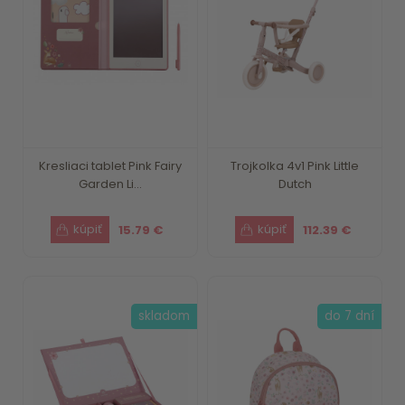
Kresliaci tablet Pink Fairy
Trojkolka 4v1 Pink Little
Garden Li...
Dutch
15.79 €
112.39 €
skladom
do 7 dní