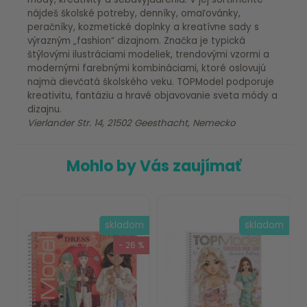
nájdeš školské potreby, denníky, omaľovánky,
peračníky, kozmetické doplnky a kreatívne sady s
výrazným „fashion“ dizajnom. Značka je typická
štýlovými ilustráciami modeliek, trendovými vzormi a
modernými farebnými kombináciami, ktoré oslovujú
najmä dievčatá školského veku. TOPModel podporuje
kreativitu, fantáziu a hravé objavovanie sveta módy a
dizajnu.
Vierlander Str. 14, 21502 Geesthacht, Nemecko
Mohlo by Vás zaujímať
skladom
skladom
- 26 %