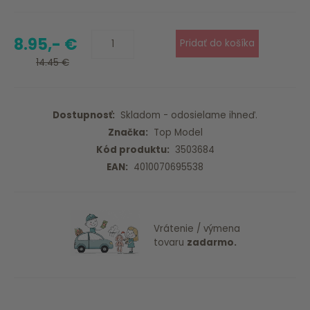
8.95,- €
14.45 €
Dostupnosť:
Skladom - odosielame ihneď.
Značka:
Top Model
Kód produktu:
3503684
EAN:
4010070695538
Vrátenie / výmena
tovaru
zadarmo.