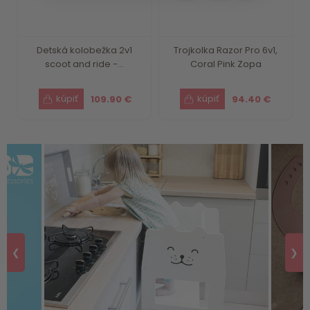
Detská kolobežka 2v1
Trojkolka Razor Pro 6v1,
scoot and ride -...
Coral Pink Zopa
109.90 €
94.40 €
❮
❯