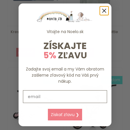
Vitajte na
Noelo.sk
Kresliaci tablet Blue Forest
Detský batoh Farma Little
Friends ...
Dutch
ZÍSKAJTE
5%
ZĽAVU
15.79 €
18.39 €
Zadajte svoj email a my Vám obratom
zašleme zľavový kód na Váš prvý
do 7 dní
skladom
nákup.
Email
Získať zľavu ❯