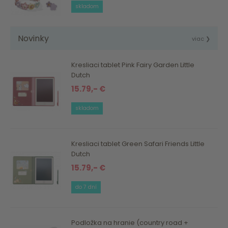
skladom
Novinky
viac ❯
Kresliaci tablet Pink Fairy Garden Little
Dutch
15.79,- €
skladom
Kresliaci tablet Green Safari Friends Little
Dutch
15.79,- €
do 7 dní
Podložka na hranie (country road +