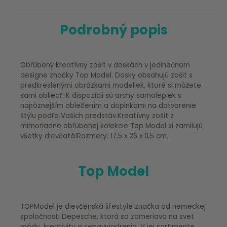
Podrobný popis
Obľúbený kreatívny zošit v doskách v jedinečnom
designe značky Top Model. Dosky obsahujú zošit s
predkreslenými obrázkami modeliek, ktoré si môžete
sami obliecť! K dispozícii sú archy samolepiek s
najrôznejším oblečením a doplnkami na dotvorenie
štýlu podľa Vašich predstáv.Kreatívny zošit z
mimoriadne obľúbenej kolekcie Top Model si zamilujú
všetky dievčatá!Rozmery: 17,5 x 26 x 0,5 cm.
Top Model
TOPModel je dievčenská lifestyle značka od nemeckej
spoločnosti Depesche, ktorá sa zameriava na svet
módy, kreativity a sebavyjadrenia. V jej sortimente