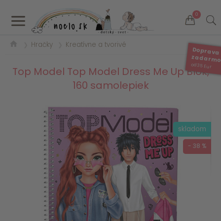
a
0
Hračky
Kreatívne a tvorivé
❯
❯
Doprava
zadarm
od 35 Eur
Top Model Top Model Dress Me Up Blok,
160 samolepiek
skladom
- 38 %