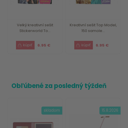
Velký kreativní sešit
Kreativní sešit Top Model,
Stickerworld To...
150 samole...
6.95 €
6.95 €
Obľúbené za posledný týždeň
skladom
15.8.2026