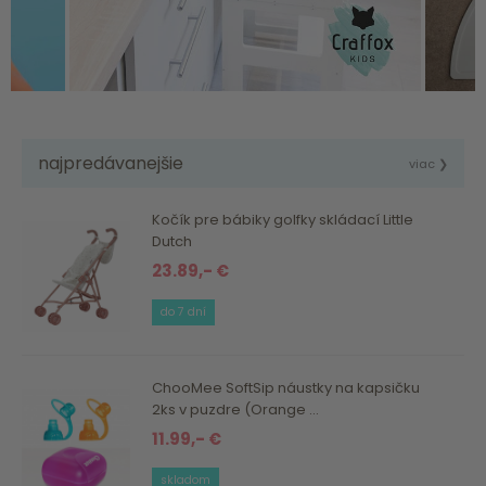
najpredávanejšie
viac ❯
Kočík pre bábiky golfky skládací Little
Dutch
23.89,- €
do 7 dní
ChooMee SoftSip náustky na kapsičku
2ks v puzdre (Orange ...
11.99,- €
skladom