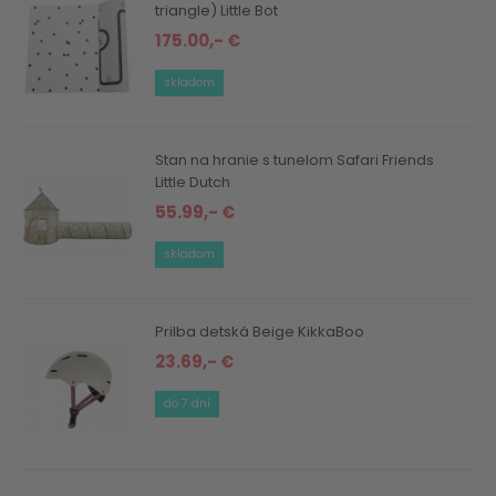
triangle) Little Bot
175.00,- €
skladom
Stan na hranie s tunelom Safari Friends
Little Dutch
55.99,- €
skladom
Prilba detská Beige KikkaBoo
23.69,- €
do 7 dní