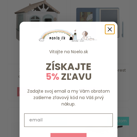
Vitajte na
Noelo.sk
ZÍSKAJTE
Záhradný domček
Kresliaci tablet Blue Forest
5%
ZĽAVU
drevený Little Dutch
Friends ...
Zadajte svoj email a my Vám obratom
375.59 €
15.79 €
zašleme zľavový kód na Váš prvý
nákup.
Email
skladom
skladom