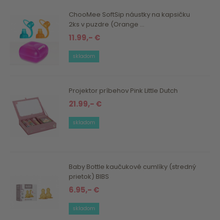
ChooMee SoftSip náustky na kapsičku
2ks v puzdre (Orange ...
11.99,- €
skladom
Projektor príbehov Pink Little Dutch
21.99,- €
skladom
Baby Bottle kaučukové cumlíky (stredný
prietok) BIBS
6.95,- €
skladom