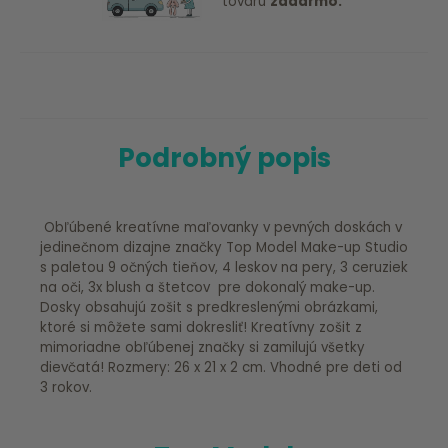
tovaru
zadarmo.
Podrobný popis
Obľúbené kreatívne maľovanky v pevných doskách v
jedinečnom dizajne značky Top Model Make-up Studio
s paletou 9 očných tieňov, 4 leskov na pery, 3 ceruziek
na oči, 3x blush a štetcov pre dokonalý make-up.
Dosky obsahujú zošit s predkreslenými obrázkami,
ktoré si môžete sami dokresliť! Kreatívny zošit z
mimoriadne obľúbenej značky si zamilujú všetky
dievčatá! Rozmery: 26 x 21 x 2 cm. Vhodné pre deti od
3 rokov.