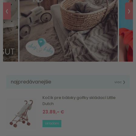
❮
❯
najpredávanejšie
viac ❯
Kočík pre bábiky golfky skládací Little
Dutch
23.89,- €
skladom