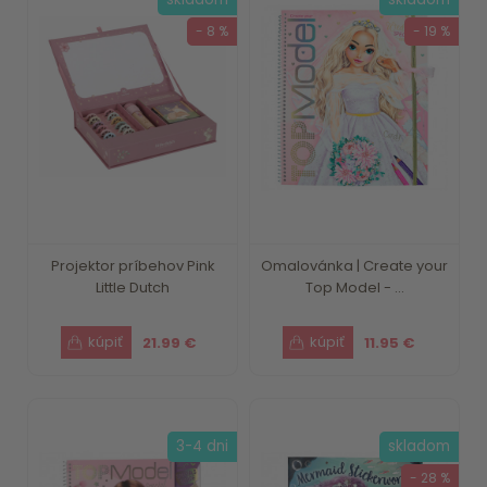
- 8 %
- 19 %
Projektor príbehov Pink
Omalovánka | Create your
Little Dutch
Top Model - ...
21.99 €
11.95 €
3-4 dni
skladom
- 28 %