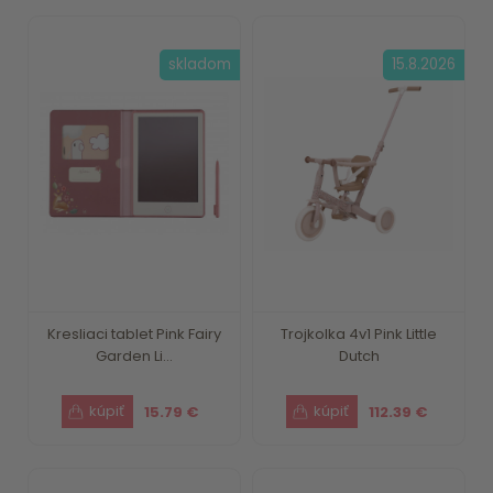
skladom
15.8.2026
Kresliaci tablet Pink Fairy
Trojkolka 4v1 Pink Little
Garden Li...
Dutch
15.79 €
112.39 €