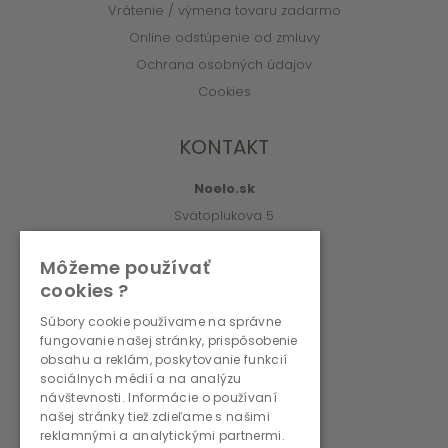
Vrátenie / výmena tovaru zadarmo
Online odstúpenie od zmluvy
Ochrana osobných údajov
Cookies
KONTAKT
Noelo.sk
Svätoplukova 5
010 01 Žilina
Môžeme používať
info@noelo.sk
cookies ?
02/222 003 76 (8:00-15:00)
Súbory cookie používame na správne
fungovanie našej stránky, prispôsobenie
PREVÁDZKOVATEĽ
obsahu a reklám, poskytovanie funkcií
sociálnych médií a na analýzu
návštevnosti. Informácie o používaní
WMS, s.r.o., r.s.p.
našej stránky tiež zdieľame s našimi
Svätoplukova 5
reklamnými a analytickými partnermi.