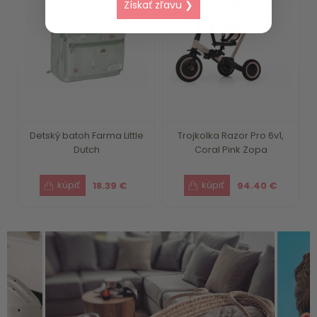
Získať zľavu ❯
Detský batoh Farma Little
Trojkolka Razor Pro 6v1,
Dutch
Coral Pink Zopa
18.39 €
94.40 €