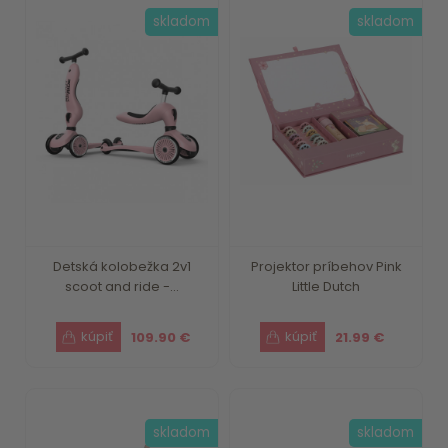
skladom
skladom
Detská kolobežka 2v1
Projektor príbehov Pink
scoot and ride -...
Little Dutch
109.90 €
21.99 €
skladom
skladom