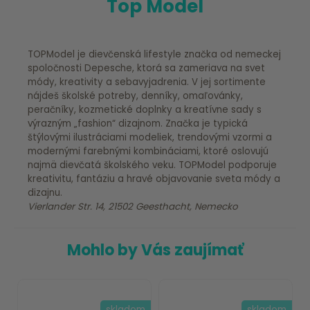
Top Model
TOPModel je dievčenská lifestyle značka od nemeckej
spoločnosti Depesche, ktorá sa zameriava na svet
módy, kreativity a sebavyjadrenia. V jej sortimente
nájdeš školské potreby, denníky, omaľovánky,
peračníky, kozmetické doplnky a kreatívne sady s
výrazným „fashion“ dizajnom. Značka je typická
štýlovými ilustráciami modeliek, trendovými vzormi a
modernými farebnými kombináciami, ktoré oslovujú
najmä dievčatá školského veku. TOPModel podporuje
kreativitu, fantáziu a hravé objavovanie sveta módy a
dizajnu.
Vierlander Str. 14, 21502 Geesthacht, Nemecko
Mohlo by Vás zaujímať
skladom
skladom