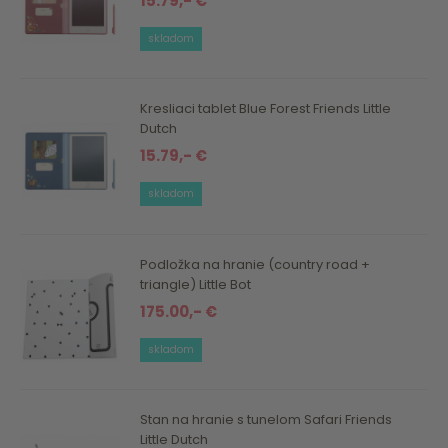
15.79,- €
skladom
Kresliaci tablet Blue Forest Friends Little
Dutch
15.79,- €
skladom
Podložka na hranie (country road +
triangle) Little Bot
175.00,- €
skladom
Stan na hranie s tunelom Safari Friends
Little Dutch