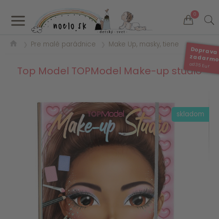
a
0
Pre malé parádnice
Make Up, masky, tiene
❯
❯
Doprava
zadarm
od 35 Eur
Top Model TOPModel Make-up studio
skladom