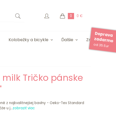
0
0 €
Doprava
zadarmo
Kolobežky a bicykle
Ďalšie
Značky
od 35 Eur
e milk Tričko pánske
"
ené z najkvalitnejšej bavlny - Oeko-Tex Standard
e u j...
zobraziť viac