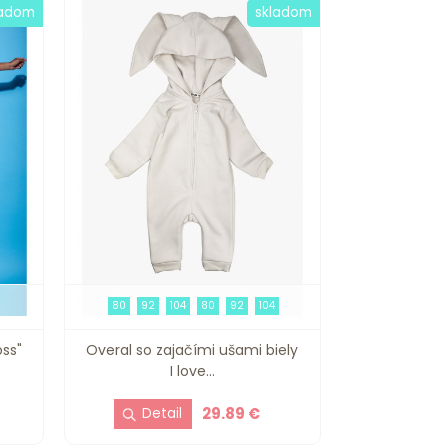
ladom
skladom
80
92
104
80
92
104
ss"
Overal so zajačími ušami biely
I love...
29.89 €