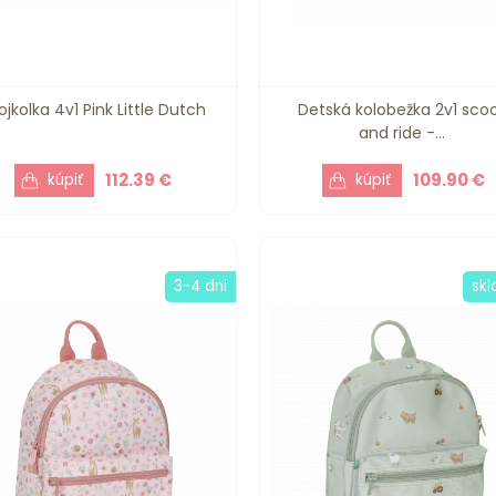
ojkolka 4v1 Pink Little Dutch
Detská kolobežka 2v1 sco
and ride -...
112.39 €
109.90 €
3-4 dni
sk