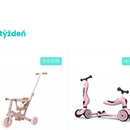
 týždeň
15.8.2026
do