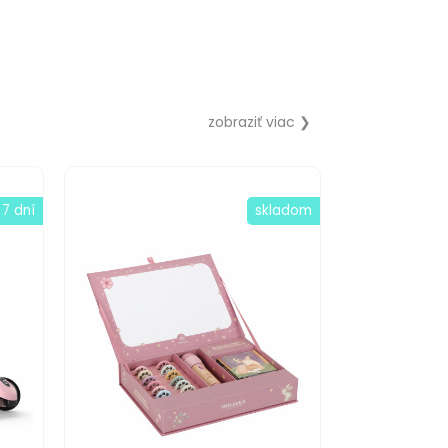
zobraziť viac ❯
 7 dní
skladom