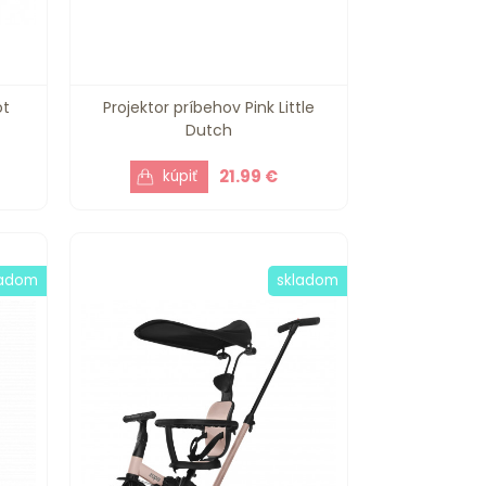
ot
Projektor príbehov Pink Little
Dutch
21.99 €
ladom
skladom