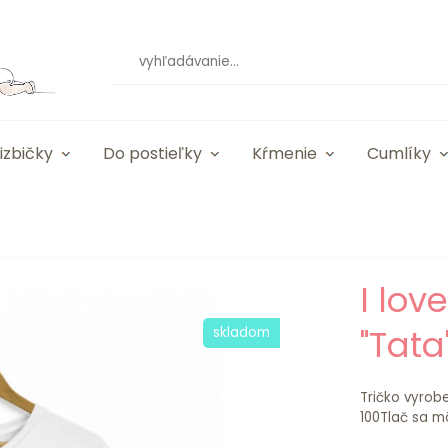
izbičky
Do postieľky
Kŕmenie
Cumlíky
I lov
"Tata
skladom
Tričko vyrob
100Tlač sa môž