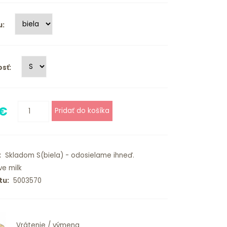
u:
sť:
 €
:
Skladom S(biela) - odosielame ihneď.
ve milk
tu:
5003570
Vrátenie / výmena