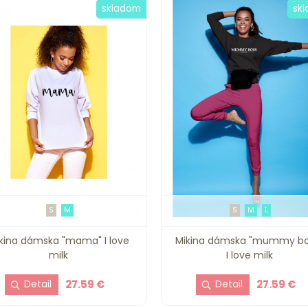
skladom
sk
S
M
S
M
L
kina dámska "mama" I love
Mikina dámska "mummy bo
milk
I love milk
27.59 €
27.59 €