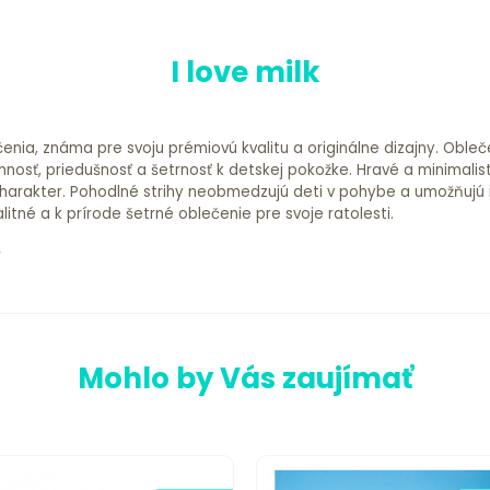
I love milk
čenia, známa pre svoju prémiovú kvalitu a originálne dizajny. Oble
mnosť, priedušnosť a šetrnosť k detskej pokožke. Hravé a minimalis
arakter. Pohodlné strihy neobmedzujú deti v pohybe a umožňujú im n
alitné a k prírode šetrné oblečenie pre svoje ratolesti.
Mohlo by Vás zaujímať