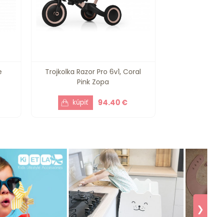
e
Trojkolka Razor Pro 6v1, Coral
Pink Zopa
94.40 €
❯