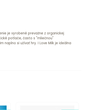
čenie je vyrobené prevažne z organickej
tické potlače, často s "mliečnou"
aplno si užívať hry. I Love Milk je ideálna