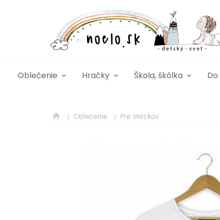
Oblečenie
Hračky
Škola, škôlka
Do 
Oblečenie
Pre oteckov
❯
❯