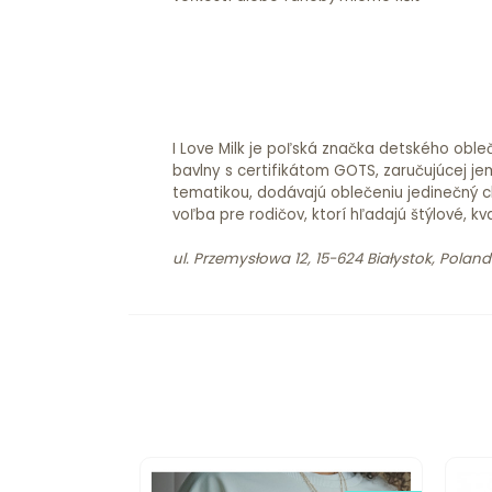
I Love Milk je poľská značka detského oble
bavlny s certifikátom GOTS, zaručujúcej je
tematikou, dodávajú oblečeniu jedinečný ch
voľba pre rodičov, ktorí hľadajú štýlové, kv
ul. Przemysłowa 12, 15-624 Białystok, Poland