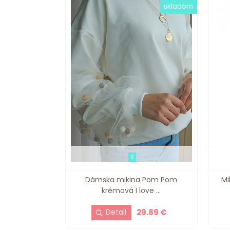
skladom
S
Dámska mikina Pom Pom
Mi
krémová I love ...
29.89 €