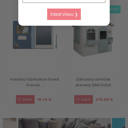
skladom
skladom
Získať zľavu ❯
Kresliaci tablet Blue Forest
Záhradný domček
Friends ...
drevený Little Dutch
15.79 €
375.59 €