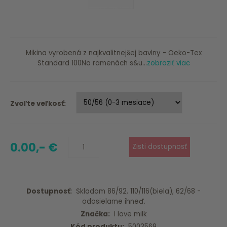
Mikina vyrobená z najkvalitnejšej bavlny - Oeko-Tex
Standard 100Na ramenách s&u...
zobraziť viac
Zvoľte veľkosť:
0.00,- €
Dostupnosť:
Skladom 86/92, 110/116(biela), 62/68 -
odosielame ihneď.
Značka:
I love milk
Kód produktu:
5003569