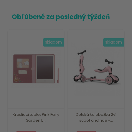
Obľúbené za posledný týždeň
skladom
skladom
Kresliaci tablet Pink Fairy
Detská kolobežka 2v1
Garden Li...
scoot and ride -...