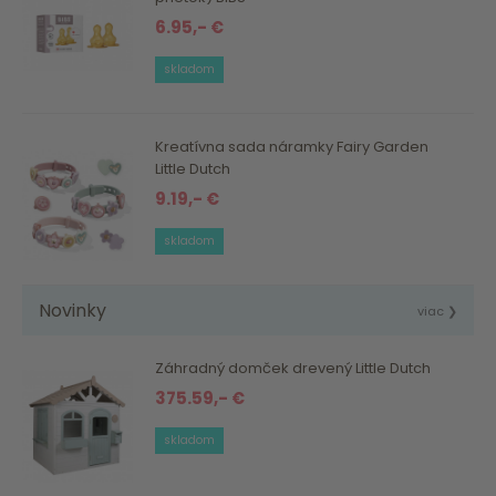
6.95,- €
skladom
Kreatívna sada náramky Fairy Garden
Little Dutch
9.19,- €
skladom
Novinky
viac ❯
Záhradný domček drevený Little Dutch
375.59,- €
skladom