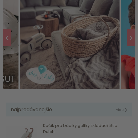
❮
❯
najpredávanejšie
viac ❯
Kočík pre bábiky golfky skládací Little
Dutch