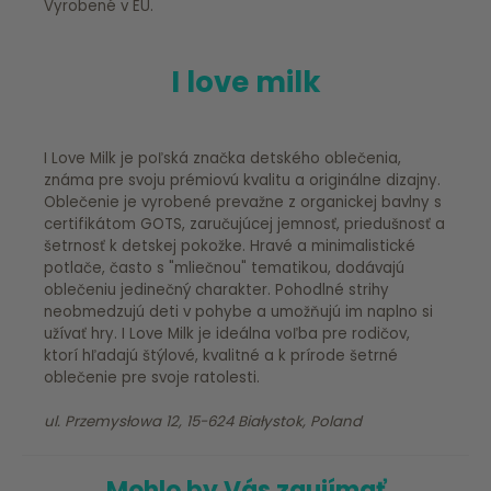
Vyrobené v EU.
I love milk
I Love Milk je poľská značka detského oblečenia,
známa pre svoju prémiovú kvalitu a originálne dizajny.
Oblečenie je vyrobené prevažne z organickej bavlny s
certifikátom GOTS, zaručujúcej jemnosť, priedušnosť a
šetrnosť k detskej pokožke. Hravé a minimalistické
potlače, často s "mliečnou" tematikou, dodávajú
oblečeniu jedinečný charakter. Pohodlné strihy
neobmedzujú deti v pohybe a umožňujú im naplno si
užívať hry. I Love Milk je ideálna voľba pre rodičov,
ktorí hľadajú štýlové, kvalitné a k prírode šetrné
oblečenie pre svoje ratolesti.
ul. Przemysłowa 12, 15-624 Białystok, Poland
Mohlo by Vás zaujímať