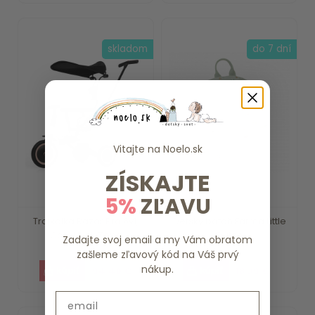
skladom
do 7 dní
Vitajte na
Noelo.sk
ZÍSKAJTE
5%
ZĽAVU
Trojkolka Razor Pro 6v1,
Detský batoh Farma Little
Coral Pink Zopa
Dutch
Zadajte svoj email a my Vám obratom
zašleme zľavový kód na Váš prvý
nákup.
94.40 €
18.39 €
Email