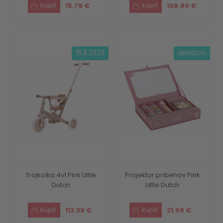
15.79 €
109.90 €
15.8.2026
skladom
Trojkolka 4v1 Pink Little
Projektor príbehov Pink
Dutch
Little Dutch
112.39 €
21.99 €