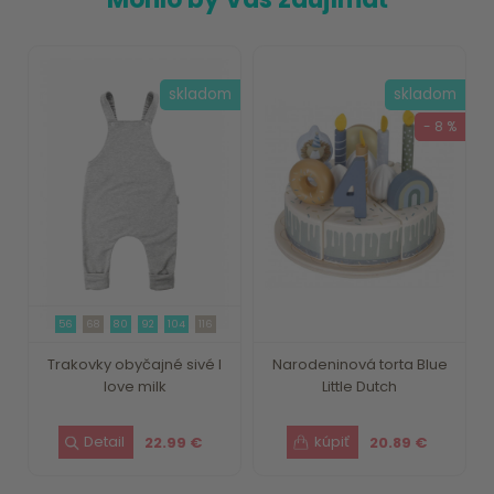
skladom
skladom
- 8 %
56
68
80
92
104
116
Trakovky obyčajné sivé I
Narodeninová torta Blue
love milk
Little Dutch
22.99 €
20.89 €