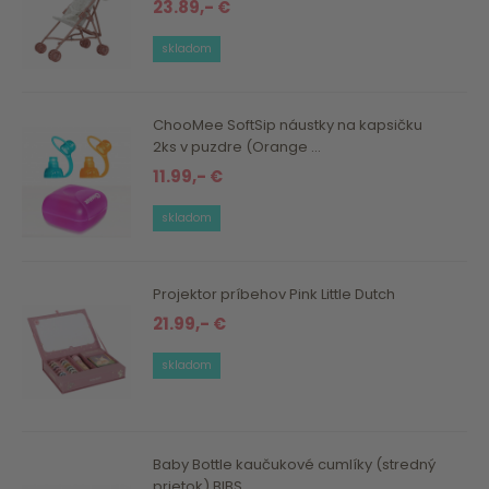
23.89,- €
skladom
ChooMee SoftSip náustky na kapsičku
2ks v puzdre (Orange ...
11.99,- €
skladom
Projektor príbehov Pink Little Dutch
21.99,- €
skladom
Baby Bottle kaučukové cumlíky (stredný
prietok) BIBS