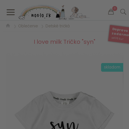
a
0
Oblečenie
Detské tričká
❯
❯
Doprava
zadarm
od 35 Eur
I love milk Tričko "syn"
skladom