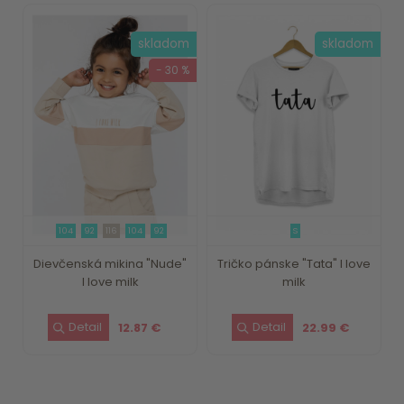
skladom
skladom
- 30 %
104
92
116
104
92
S
Dievčenská mikina "Nude"
Tričko pánske "Tata" I love
I love milk
milk
12.87 €
22.99 €