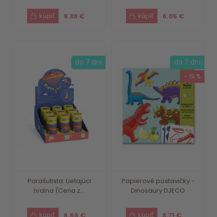
9.88 €
6.05 €
do 7 dní
do 7 dní
- 19 %
Parašutista: Lietajúci
Papierové postavičky -
hrdina (Cena z...
Dinosaury DJECO
6.66 €
8.71 €