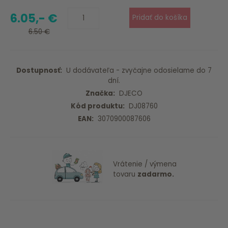
6.05,- €
6.50 €
Dostupnosť:
U dodávateľa - zvyčajne odosielame do 7
dní.
Značka:
DJECO
Kód produktu:
DJ08760
EAN:
3070900087606
Vrátenie / výmena
tovaru
zadarmo.