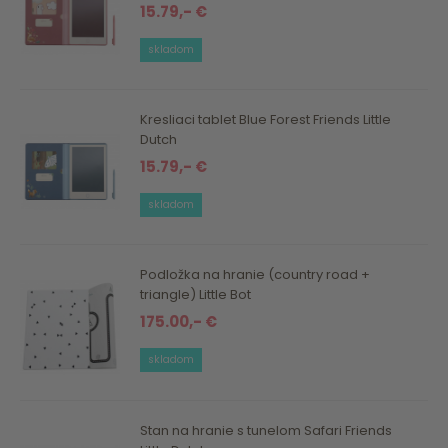
15.79,- €
skladom
Kresliaci tablet Blue Forest Friends Little
Dutch
15.79,- €
skladom
Podložka na hranie (country road +
triangle) Little Bot
175.00,- €
skladom
Stan na hranie s tunelom Safari Friends