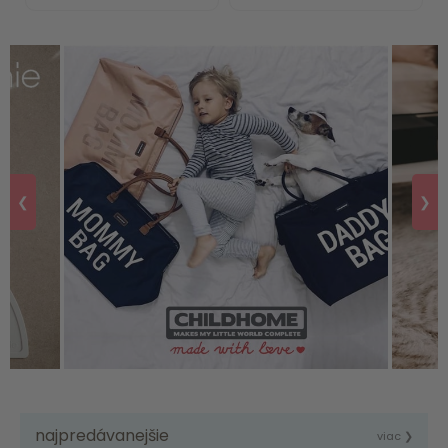
❮
❯
najpredávanejšie
viac ❯