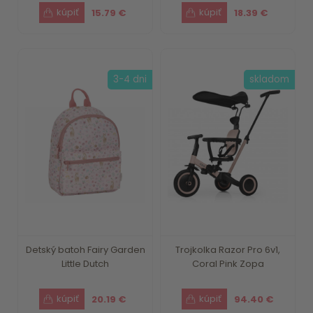
15.79 €
18.39 €
3-4 dni
skladom
Detský batoh Fairy Garden
Trojkolka Razor Pro 6v1,
Little Dutch
Coral Pink Zopa
20.19 €
94.40 €