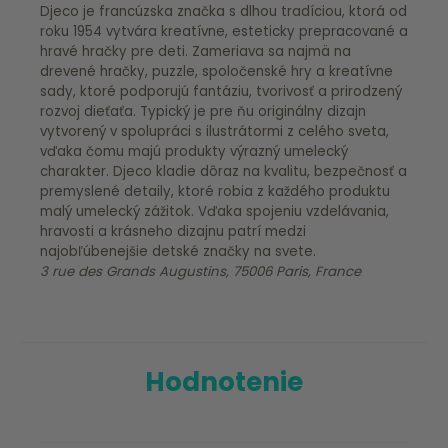
Djeco je francúzska značka s dlhou tradíciou, ktorá od
roku 1954 vytvára kreatívne, esteticky prepracované a
hravé hračky pre deti. Zameriava sa najmä na
drevené hračky, puzzle, spoločenské hry a kreatívne
sady, ktoré podporujú fantáziu, tvorivosť a prirodzený
rozvoj dieťaťa. Typický je pre ňu originálny dizajn
vytvorený v spolupráci s ilustrátormi z celého sveta,
vďaka čomu majú produkty výrazný umelecký
charakter. Djeco kladie dôraz na kvalitu, bezpečnosť a
premyslené detaily, ktoré robia z každého produktu
malý umelecký zážitok. Vďaka spojeniu vzdelávania,
hravosti a krásneho dizajnu patrí medzi
najobľúbenejšie detské značky na svete.
3 rue des Grands Augustins, 75006 Paris, France
Hodnotenie