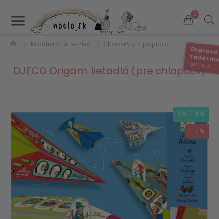
a
0
Kreatívne a tvorivé
Skladačky z papiera
❯
❯
Doprava
zadarm
od 35 Eur
DJECO Origami lietadlá (pre chlapcov)
do 7 dní
- 7 %