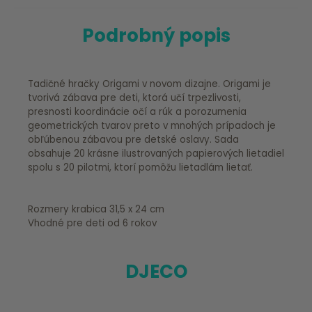
Podrobný popis
Tadičné hračky Origami v novom dizajne. Origami je
tvorivá zábava pre deti, ktorá učí trpezlivosti,
presnosti koordinácie očí a rúk a porozumenia
geometrických tvarov preto v mnohých prípadoch je
obľúbenou zábavou pre detské oslavy. Sada
obsahuje 20 krásne ilustrovaných papierových lietadiel
spolu s 20 pilotmi, ktorí pomôžu lietadlám lietať.
Rozmery krabica 31,5 x 24 cm
Vhodné pre deti od 6 rokov
DJECO