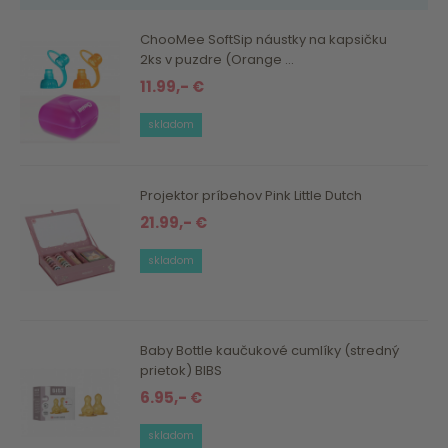
ChooMee SoftSip náustky na kapsičku
2ks v puzdre (Orange ...
11.99,- €
skladom
Projektor príbehov Pink Little Dutch
21.99,- €
skladom
Baby Bottle kaučukové cumlíky (stredný
prietok) BIBS
6.95,- €
skladom