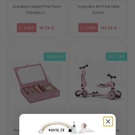
Kresliaci tablet Pink Fairy
Trojkolka 4v1 Pink Little
Garden Li...
Dutch
15.79 €
112.39 €
skladom
do 7 dní
Projektor príbehov Pink
Detská kolobežka 2v1