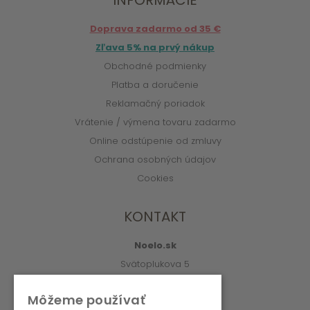
INFORMÁCIE
Doprava zadarmo od 35 €
Zľava 5% na prvý nákup
Obchodné podmienky
Platba a doručenie
Reklamačný poriadok
Vrátenie / výmena tovaru zadarmo
Online odstúpenie od zmluvy
Ochrana osobných údajov
Cookies
KONTAKT
Noelo.sk
Svätoplukova 5
010 01 Žilina
Môžeme používať
info@noelo.sk