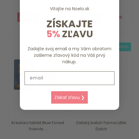
Little Dutch
scoot and ride -...
Vitajte na
Noelo.sk
21.99 €
109.90 €
ZÍSKAJTE
5%
ZĽAVU
skladom
skladom
Zadajte svoj email a my Vám obratom
zašleme zľavový kód na Váš prvý
nákup.
Email
Získať zľavu ❯
Kresliaci tablet Blue Forest
Detský batoh Farma Little
Friends ...
Dutch