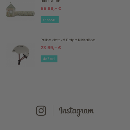
Little Dutch
55.99,- €
skladom
Prilba detská Beige KikkaBoo
23.69,- €
do 7 dní