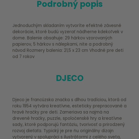
Podrobný popis
Jednoduchým skladaním vytvoríte efektné závesné
dekorácie, ktoré budú vyzerať nádherne kdekoľvek v
dome. Balenie obsahuje: 29 hárkov vzorovaných
papierov, 5 hárkov s nálepkami, nite a podrobný
návod Rozmery balenia: 21,5 x 23 cm Vhodné pre deti
od 7 rokov
DJECO
Djeco je francúzska značka s dlhou tradíciou, ktorá od
roku 1954 vytvára kreatívne, esteticky prepracované a
hravé hračky pre deti. Zameriava sa najmä na
drevené hračky, puzzle, spoločenské hry a kreatívne
sady, ktoré podporujú fantáziu, tvorivosť a prirodzený
rozvoj dieťaťa. Typický je pre ňu originálny dizajn
vytvorený v spolupráci s ilustrátormi z celého sveta,