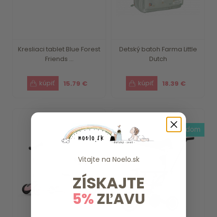
Kresliaci tablet Blue Forest
Detský batoh Farma Little
Friends ...
Dutch
15.79 €
18.39 €
do 7 dní
skladom
Vitajte na
Noelo.sk
ZÍSKAJTE
5%
ZĽAVU