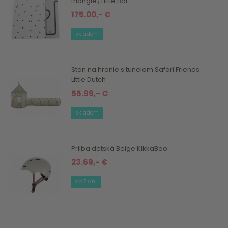
triangle) Little Bot
175.00,- €
skladom
Stan na hranie s tunelom Safari Friends
Little Dutch
55.99,- €
skladom
Prilba detská Beige KikkaBoo
23.69,- €
do 7 dní