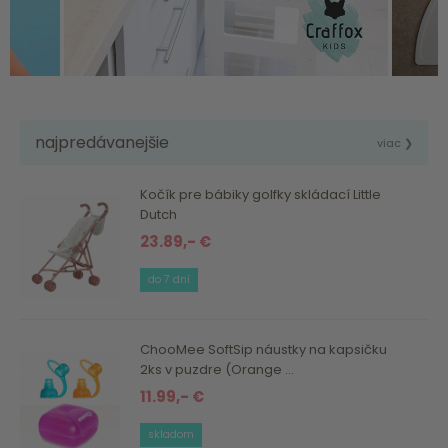
najpredávanejšie
viac ❯
Kočík pre bábiky golfky skládací Little
Dutch
23.89,- €
do 7 dní
ChooMee SoftSip náustky na kapsičku
2ks v puzdre (Orange ...
11.99,- €
skladom