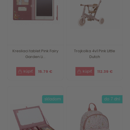
Kresliaci tablet Pink Fairy
Trojkolka 4v1 Pink Little
Garden Li...
Dutch
15.79 €
112.39 €
skladom
do 7 dní