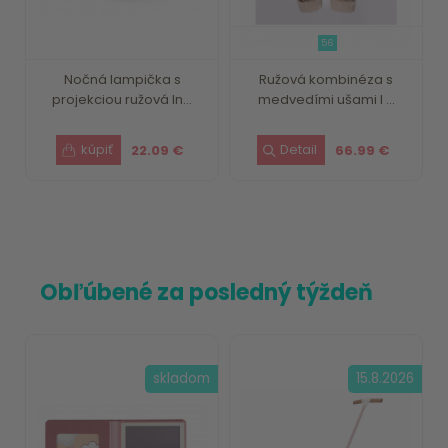
56
Nočná lampička s
Ružová kombinéza s
projekciou ružová In...
medvedími ušami I ...
22.09 €
66.99 €
Obľúbené za posledný týždeň
skladom
15.8.2026