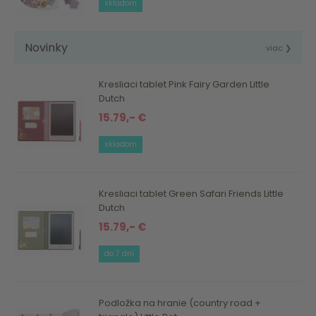
skladom
Novinky
viac ❯
Kresliaci tablet Pink Fairy Garden Little
Dutch
15.79,- €
skladom
Kresliaci tablet Green Safari Friends Little
Dutch
15.79,- €
do 7 dní
Podložka na hranie (country road +