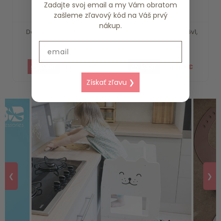
Zadajte svoj email a my Vám obratom
zašleme zľavový kód na Váš prvý
nákup.
Detská kolobežka 2v1
Trojkolka Razor Pro 6v1,
scoot and ride -...
Coral Pink Zopa
Email
109.90 €
94.40 €
Získať zľavu ❯
❮
❯