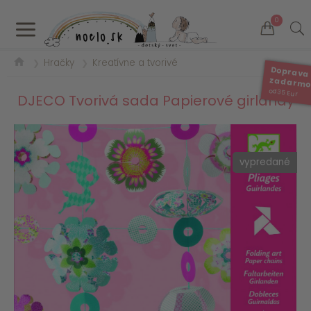
a
0
Hračky
Kreatívne a tvorivé
❯
❯
Doprava
zadarm
od 35 Eur
DJECO Tvorivá sada Papierové girlandy
vypredané