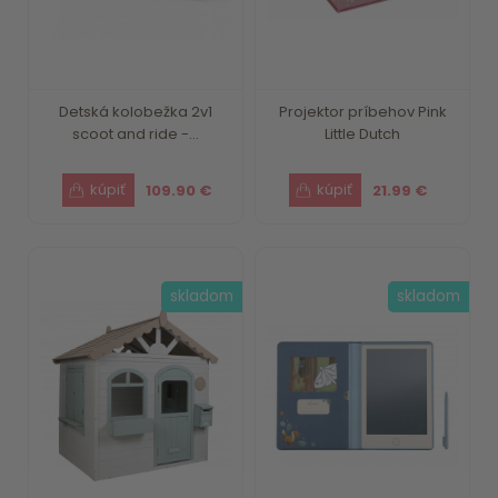
Detská kolobežka 2v1
Projektor príbehov Pink
scoot and ride -...
Little Dutch
109.90 €
21.99 €
skladom
skladom