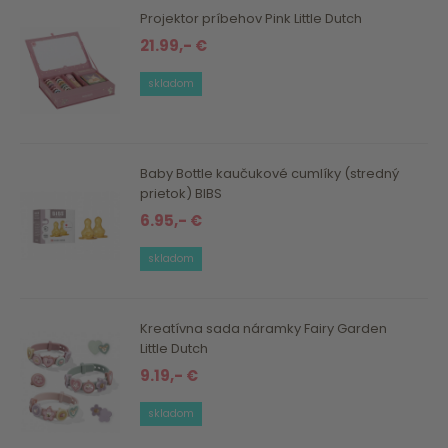
Projektor príbehov Pink Little Dutch
21.99,- €
skladom
Baby Bottle kaučukové cumlíky (stredný
prietok) BIBS
6.95,- €
skladom
Kreatívna sada náramky Fairy Garden
Little Dutch
9.19,- €
skladom