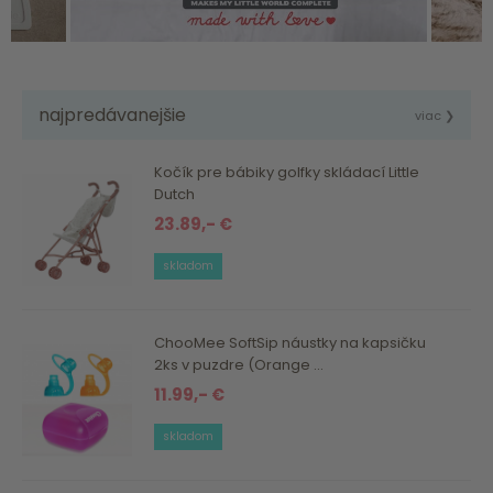
najpredávanejšie
viac ❯
Kočík pre bábiky golfky skládací Little
Dutch
23.89,- €
skladom
ChooMee SoftSip náustky na kapsičku
2ks v puzdre (Orange ...
11.99,- €
skladom