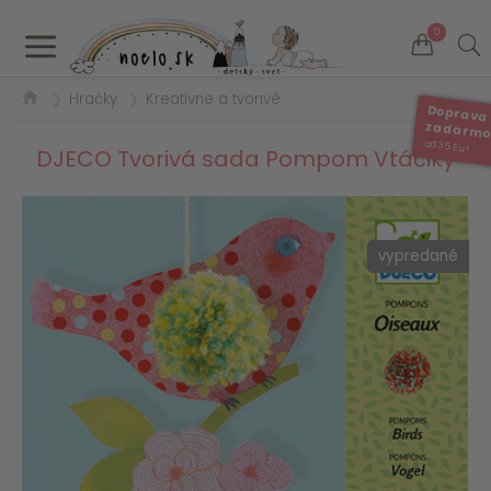
a
0
Hračky
Kreatívne a tvorivé
❯
❯
Doprava
zadarm
od 35 Eur
DJECO Tvorivá sada Pompom Vtáčiky
vypredané