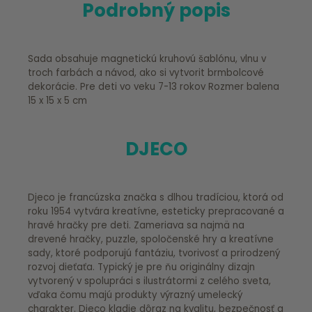
Podrobný popis
Sada obsahuje magnetickú kruhovú šablónu, vlnu v
troch farbách a návod, ako si vytvorit brmbolcové
dekorácie. Pre deti vo veku 7-13 rokov Rozmer balena
15 x 15 x 5 cm
DJECO
Djeco je francúzska značka s dlhou tradíciou, ktorá od
roku 1954 vytvára kreatívne, esteticky prepracované a
hravé hračky pre deti. Zameriava sa najmä na
drevené hračky, puzzle, spoločenské hry a kreatívne
sady, ktoré podporujú fantáziu, tvorivosť a prirodzený
rozvoj dieťaťa. Typický je pre ňu originálny dizajn
vytvorený v spolupráci s ilustrátormi z celého sveta,
vďaka čomu majú produkty výrazný umelecký
charakter. Djeco kladie dôraz na kvalitu, bezpečnosť a