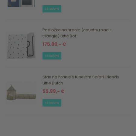
skladom
Podložka na hranie (country road +
triangle) Little Bot
175.00,- €
skladom
Stan na hranie s tunelom Safari Friends
Little Dutch
55.99,- €
skladom