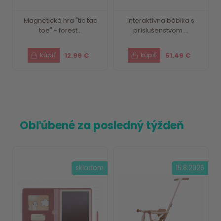
Magnetická hra "tic tac
Interaktívna bábika s
toe" - forest...
príslušenstvom ...
12.99 €
51.49 €
Obľúbené za posledný týždeň
skladom
15.8.2026