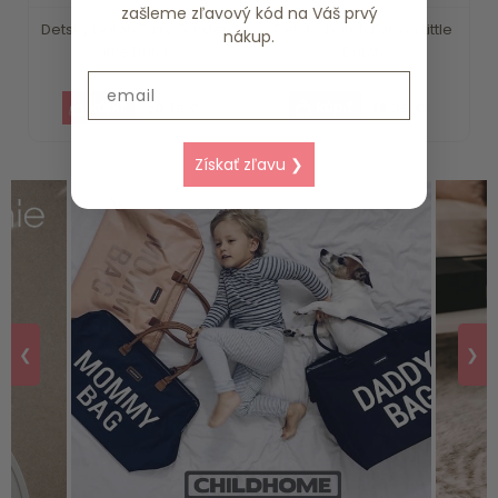
zašleme zľavový kód na Váš prvý
Detský batoh Fairy Garden
Detský batoh Farma Little
nákup.
Little Dutch
Dutch
Email
20.19 €
18.39 €
Získať zľavu ❯
❮
❯