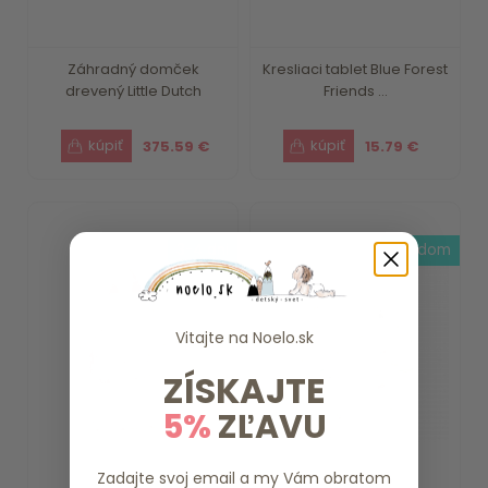
Záhradný domček
Kresliaci tablet Blue Forest
drevený Little Dutch
Friends ...
375.59 €
15.79 €
3-4 dni
skladom
Vitajte na
Noelo.sk
ZÍSKAJTE
5%
ZĽAVU
Zadajte svoj email a my Vám obratom