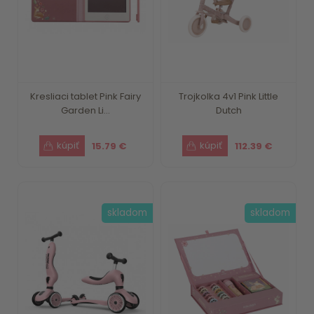
Kresliaci tablet Pink Fairy
Trojkolka 4v1 Pink Little
Garden Li...
Dutch
15.79 €
112.39 €
skladom
skladom