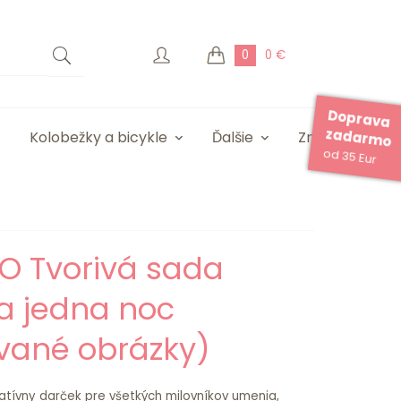
0
0 €
Doprava
zadarmo
Kolobežky a bicykle
Ďalšie
Značky
od 35 Eur
O Tvorivá sada
 a jedna noc
ívané obrázky)
eatívny darček pre všetkých milovníkov umenia,