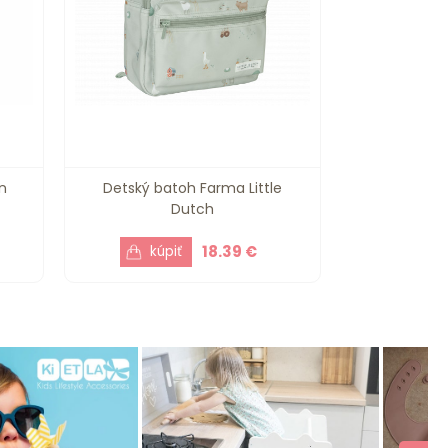
n
Detský batoh Farma Little
Dutch
18.39 €