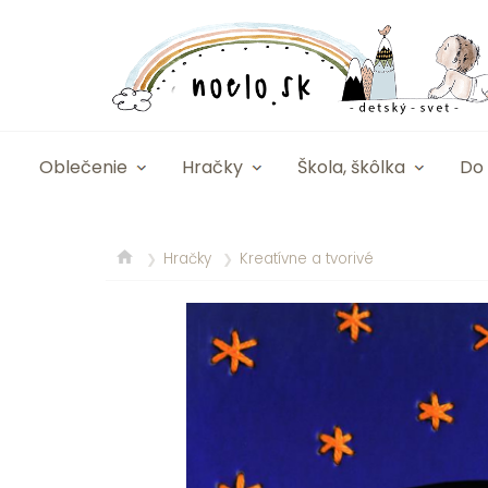
Oblečenie
Hračky
Škola, škôlka
Do 
Hračky
Kreatívne a tvorivé
❯
❯