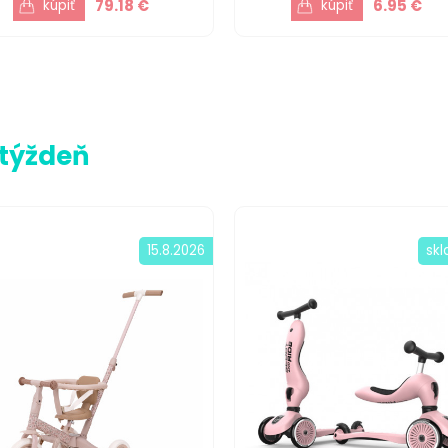
79.18 €
6.95 €
 týždeň
15.8.2026
sk