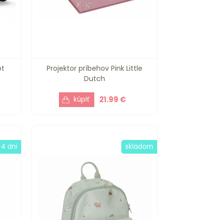
ot
Projektor príbehov Pink Little
Dutch
21.99 €
-4 dni
skladom