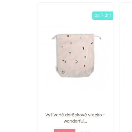
do 7 dní
Vyšívané darčekové vrecko -
wonderful...