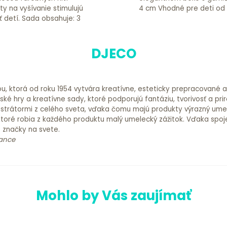
4 cm Vhodné pre deti o
sahuje: 3
DJECO
ou, ktorá od roku 1954 vytvára kreatívne, esteticky prepracované 
é hry a kreatívne sady, ktoré podporujú fantáziu, tvorivosť a prir
 ilustrátormi z celého sveta, vďaka čomu majú produkty výrazný ume
ktoré robia z každého produktu malý umelecký zážitok. Vďaka spoje
é značky na svete.
rance
Mohlo by Vás zaujímať