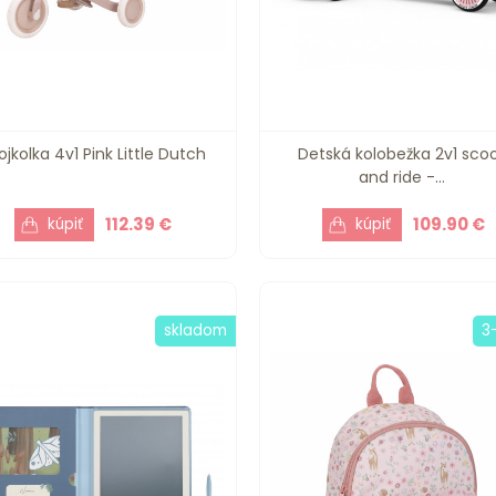
ojkolka 4v1 Pink Little Dutch
Detská kolobežka 2v1 sco
and ride -...
112.39 €
109.90 €
skladom
3