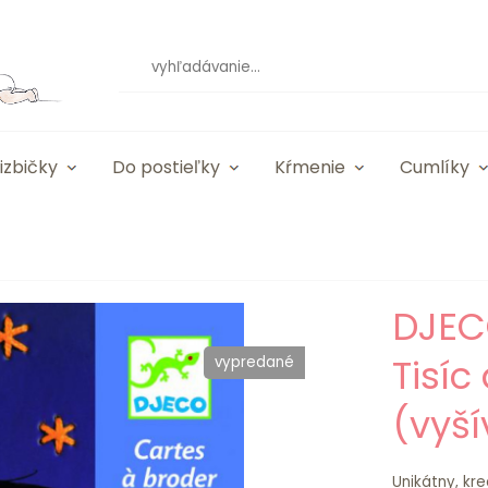
izbičky
Do postieľky
Kŕmenie
Cumlíky
DJEC
Tisíc
vypredané
(vyš
Unikátny, kr