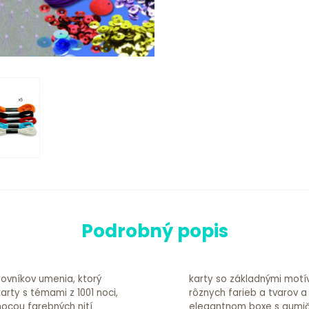
Podrobný popis
lovníkov umenia, ktorý
tí na vyšívanie, ozdoby
rty s témami z 1001 noci,
vanie. Balené v pevnom,
mocou farebných nití
ozmeroch: 16,5 x 23 x