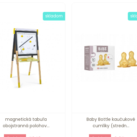
skladom
sk
magnetická tabuľa
Baby Bottle kaučukové
obojstranná polohov...
cumlíky (stredn...