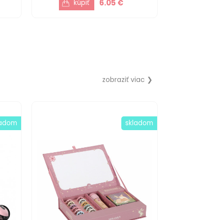
6.05 €
zobraziť viac ❯
ladom
skladom