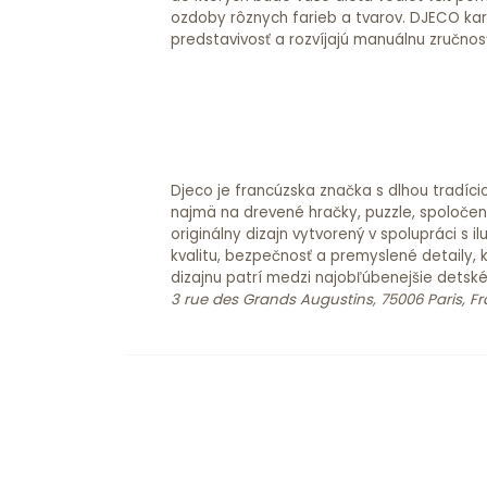
ozdoby rôznych farieb a tvarov. DJECO karty na vyšívanie stimulujú
predstavivosť a rozvíjajú manuálnu zručnosť detí. Sada ob
Djeco je francúzska značka s dlhou tradíci
najmä na drevené hračky, puzzle, spoločensk
originálny dizajn vytvorený v spolupráci s
kvalitu, bezpečnosť a premyslené detaily, 
dizajnu patrí medzi najobľúbenejšie detsk
3 rue des Grands Augustins, 75006 Paris, F