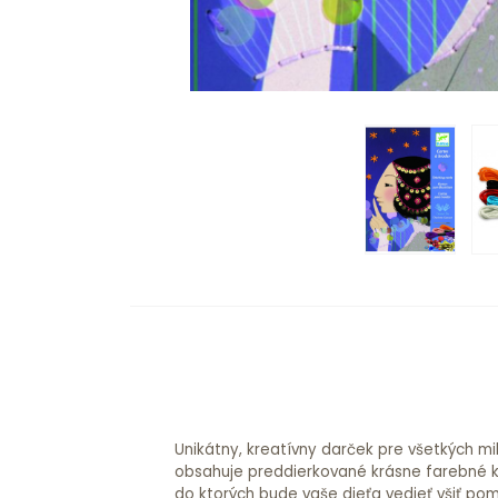
Unikátny, kreatívny darček pre všetkých mi
karty so základnými motívmi, 5 farebných ni
obsahuje preddierkované krásne farebné ka
rôznych farieb a tvarov a ihlu na vyší
do ktorých bude vaše dieťa vedieť všiť po
elegantnom boxe s gumičkou na uzatvorenie o r