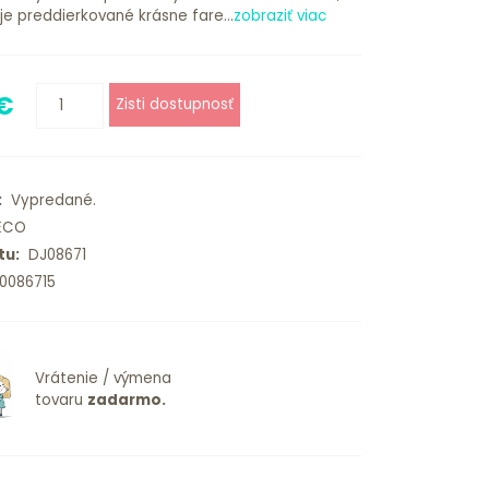
je preddierkované krásne fare...
zobraziť viac
 €
:
Vypredané.
ECO
tu:
DJ08671
0086715
Vrátenie / výmena
tovaru
zadarmo.