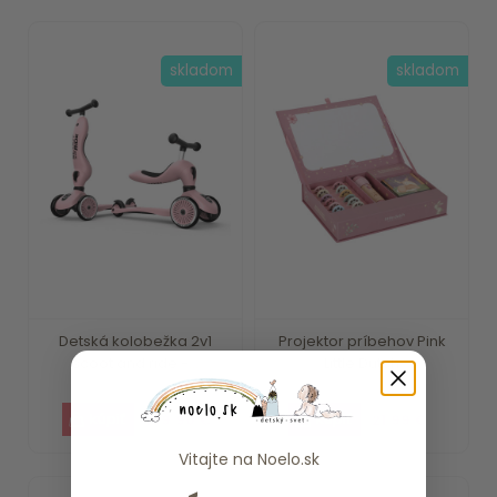
skladom
skladom
Detská kolobežka 2v1
Projektor príbehov Pink
scoot and ride -...
Little Dutch
109.90 €
21.99 €
Vitajte na
Noelo.sk