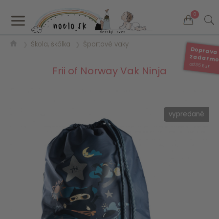
a
0
Škola, škôlka
Športové vaky
❯
❯
Doprava
zadarm
od 35 Eur
Frii of Norway Vak Ninja
vypredané