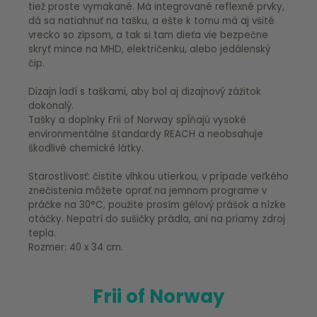
tiež proste vymakané. Má integrované reflexné prvky,
dá sa natiahnuť na tašku, a ešte k tomu má aj všité
vrecko so zipsom, a tak si tam dieťa vie bezpečne
skryť mince na MHD, električenku, alebo jedálenský
čip.
Dizajn ladí s taškami, aby bol aj dizajnový zážitok
dokonalý.
Tašky a doplnky Frii of Norway spĺňajú vysoké
environmentálne štandardy REACH a neobsahuje
škodlivé chemické látky.
Starostlivosť: čistite vlhkou utierkou, v prípade veľkého
znečistenia môžete oprať na jemnom programe v
práčke na 30°C, použite prosím gélový prášok a nízke
otáčky. Nepatrí do sušičky prádla, ani na priamy zdroj
tepla.
Rozmer: 40 x 34 cm.
Frii of Norway