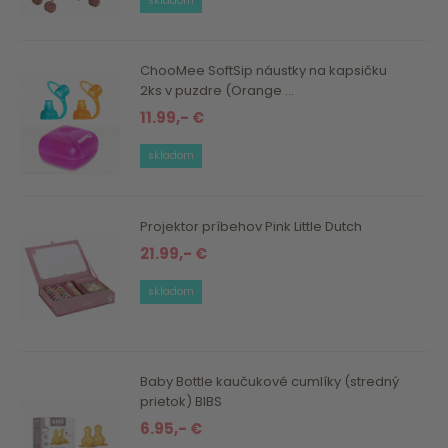
skladom
ChooMee SoftSip náustky na kapsičku
2ks v puzdre (Orange ...
11.99,- €
skladom
Projektor príbehov Pink Little Dutch
21.99,- €
skladom
Baby Bottle kaučukové cumlíky (stredný
prietok) BIBS
6.95,- €