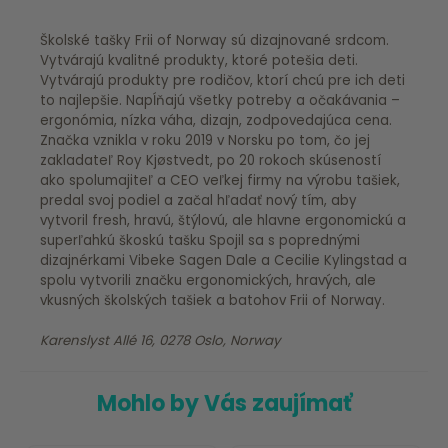
Školské tašky Frii of Norway sú dizajnované srdcom.
Vytvárajú kvalitné produkty, ktoré potešia deti.
Vytvárajú produkty pre rodičov, ktorí chcú pre ich deti
to najlepšie. Napĺňajú všetky potreby a očakávania –
ergonómia, nízka váha, dizajn, zodpovedajúca cena.
Značka vznikla v roku 2019 v Norsku po tom, čo jej
zakladateľ Roy Kjøstvedt, po 20 rokoch skúseností
ako spolumajiteľ a CEO veľkej firmy na výrobu tašiek,
predal svoj podiel a začal hľadať nový tím, aby
vytvoril fresh, hravú, štýlovú, ale hlavne ergonomickú a
superľahkú škoskú tašku Spojil sa s poprednými
dizajnérkami Vibeke Sagen Dale a Cecilie Kylingstad a
spolu vytvorili značku ergonomických, hravých, ale
vkusných školských tašiek a batohov Frii of Norway.
Karenslyst Allé 16, 0278 Oslo, Norway
Mohlo by Vás zaujímať