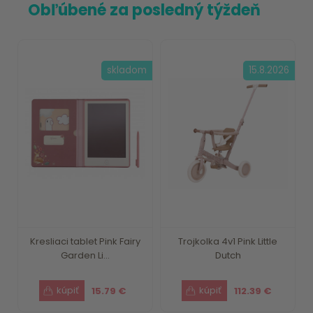
Obľúbené za posledný týždeň
skladom
15.8.2026
Kresliaci tablet Pink Fairy
Trojkolka 4v1 Pink Little
Garden Li...
Dutch
15.79 €
112.39 €