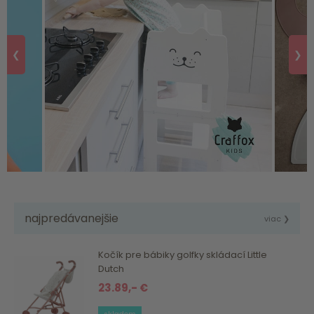
❮
❯
najpredávanejšie
viac ❯
Kočík pre bábiky golfky skládací Little
Dutch
23.89,- €