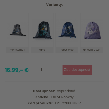
Varianty:
monsterball
dino
robot blue
unicorn 2024
16.99,- €
Dostupnosť:
Vypredané.
Značka:
Frii of Norway
Kód produktu:
FRII-22100-NINJA