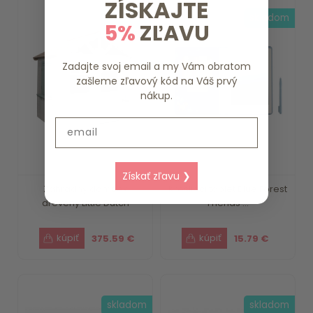
ZÍSKAJTE
skladom
skladom
5%
ZĽAVU
Zadajte svoj email a my Vám obratom
zašleme zľavový kód na Váš prvý
nákup.
Email
Získať zľavu ❯
Záhradný domček
Kresliaci tablet Blue Forest
drevený Little Dutch
Friends ...
375.59 €
15.79 €
skladom
skladom