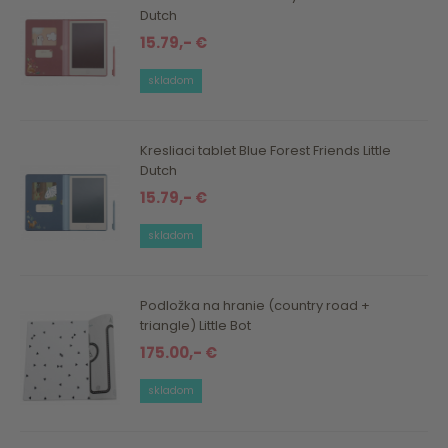
Dutch
15.79,- €
skladom
Kresliaci tablet Blue Forest Friends Little
Dutch
15.79,- €
skladom
Podložka na hranie (country road +
triangle) Little Bot
175.00,- €
skladom