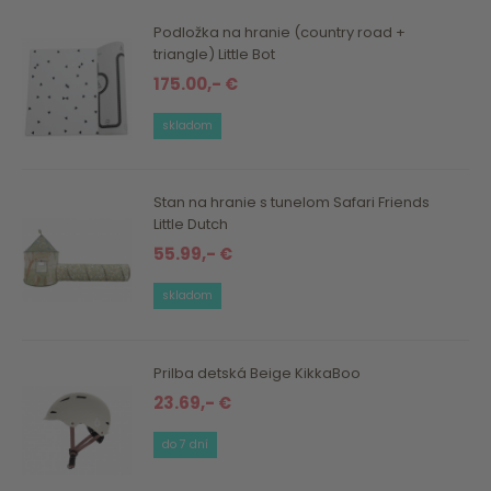
Podložka na hranie (country road +
triangle) Little Bot
175.00,- €
skladom
Stan na hranie s tunelom Safari Friends
Little Dutch
55.99,- €
skladom
Prilba detská Beige KikkaBoo
23.69,- €
do 7 dní