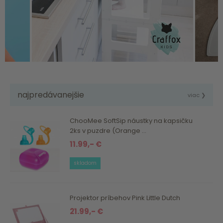
najpredávanejšie
viac ❯
ChooMee SoftSip náustky na kapsičku
2ks v puzdre (Orange ...
11.99,- €
skladom
Projektor príbehov Pink Little Dutch
21.99,- €