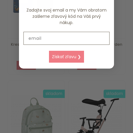
Zadajte svoj email a my Vám obratom
zašleme zľavový kód na Váš prvý
nákup.
Email
Kresliaci tablet Blue Forest
Detský batoh Fairy Garden
Friends ...
Little Dutch
Získať zľavu ❯
15.79 €
20.19 €
skladom
skladom