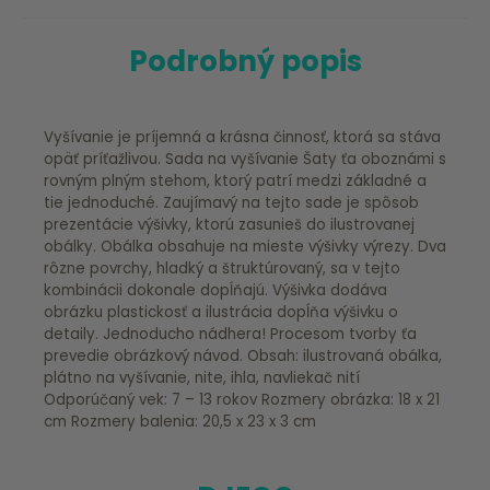
Podrobný popis
Vyšívanie je príjemná a krásna činnosť, ktorá sa stáva
opäť príťažlivou. Sada na vyšívanie Šaty ťa oboznámi s
rovným plným stehom, ktorý patrí medzi základné a
tie jednoduché. Zaujímavý na tejto sade je spôsob
prezentácie výšivky, ktorú zasunieš do ilustrovanej
obálky. Obálka obsahuje na mieste výšivky výrezy. Dva
rôzne povrchy, hladký a štruktúrovaný, sa v tejto
kombinácii dokonale dopĺňajú. Výšivka dodáva
obrázku plastickosť a ilustrácia dopĺňa výšivku o
detaily. Jednoducho nádhera! Procesom tvorby ťa
prevedie obrázkový návod. Obsah: ilustrovaná obálka,
plátno na vyšívanie, nite, ihla, navliekač nití
Odporúčaný vek: 7 – 13 rokov Rozmery obrázka: 18 x 21
cm Rozmery balenia: 20,5 x 23 x 3 cm