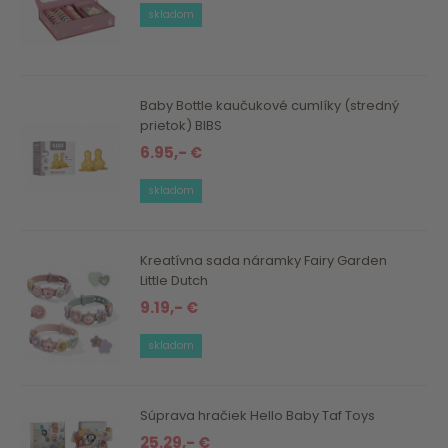
skladom
Baby Bottle kaučukové cumlíky (stredný
prietok) BIBS
6.95,- €
skladom
Kreatívna sada náramky Fairy Garden
Little Dutch
9.19,- €
skladom
Súprava hračiek Hello Baby Taf Toys
25.29,- €