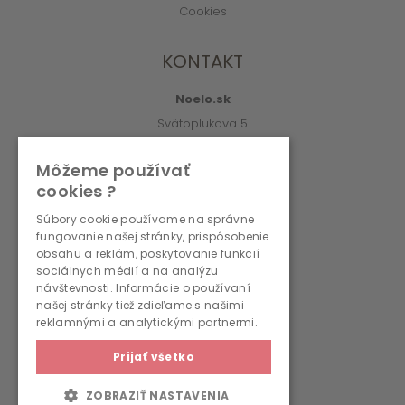
Cookies
KONTAKT
Noelo.sk
Svätoplukova 5
010 01 Žilina
Môžeme používať
info@noelo.sk
cookies ?
02/222 003 76 (8:00-15:00)
Súbory cookie používame na správne
fungovanie našej stránky, prispôsobenie
PREVÁDZKOVATEĽ
obsahu a reklám, poskytovanie funkcií
sociálnych médií a na analýzu
návštevnosti. Informácie o používaní
WMS, s.r.o., r.s.p.
našej stránky tiež zdieľame s našimi
Svätoplukova 5
reklamnými a analytickými partnermi.
010 01 Žilina
Prijať všetko
IČO: 36690236
IČ DPH: SK2022262792
ZOBRAZIŤ NASTAVENIA