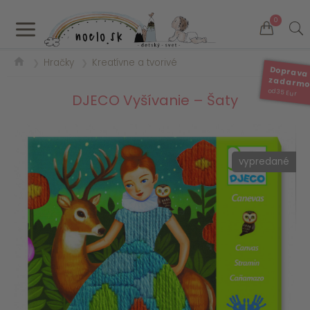
a
0
Hračky
Kreatívne a tvorivé
❯
❯
Doprava
zadarm
od 35 Eur
DJECO Vyšívanie – Šaty
vypredané