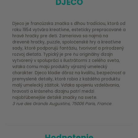
DJECO
Djeco je francúzska značka s dlhou tradíciou, ktorá od
roku 1954 vytvára kreatívne, esteticky prepracované a
hravé hračky pre deti. Zameriava sa najmä na
drevené hračky, puzzle, spoločenské hry a kreatívne
sady, ktoré podporujú fantáziu, tvorivosť a prirodzený
rozvoj dieťaťa. Typický je pre ňu originálny dizajn
vytvorený v spolupráci s ilustrátormi z celého sveta,
vďaka čomu majú produkty výrazný umelecký
charakter. Djeco kladie dôraz na kvalitu, bezpečnosť a
premyslené detaily, ktoré robia z každého produktu
malý umelecký zážitok. Vďaka spojeniu vzdelávania,
hravosti a krásneho dizajnu patrí medzi
najobľúbenejšie detské značky na svete.
3 rue des Grands Augustins, 75006 Paris, France
Hodnotenie