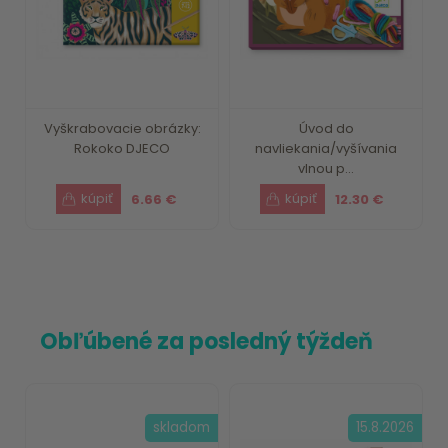
Vyškrabovacie obrázky:
Úvod do
Rokoko DJECO
navliekania/vyšívania
vlnou p...
6.66 €
12.30 €
Obľúbené za posledný týždeň
skladom
15.8.2026