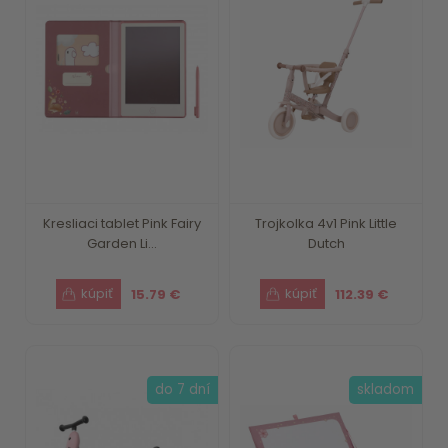
Kresliaci tablet Pink Fairy
Trojkolka 4v1 Pink Little
Garden Li...
Dutch
15.79 €
112.39 €
do 7 dní
skladom