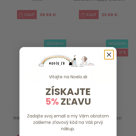
39.59 €
23.69 €
skladom
skladom
- 17 %
- 13 %
Vitajte na
Noelo.sk
ZÍSKAJTE
5%
ZĽAVU
Zadajte svoj email a my Vám obratom
Nákladné auto Colossal
Skákajúci čmeliak Bizzi
zašleme zľavový kód na Váš prvý
Cruiser
nákup.