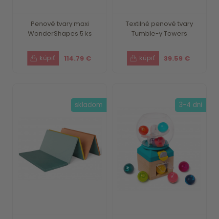
Penové tvary maxi
Textilné penové tvary
WonderShapes 5 ks
Tumble-y Towers
114.79 €
39.59 €
skladom
3-4 dni