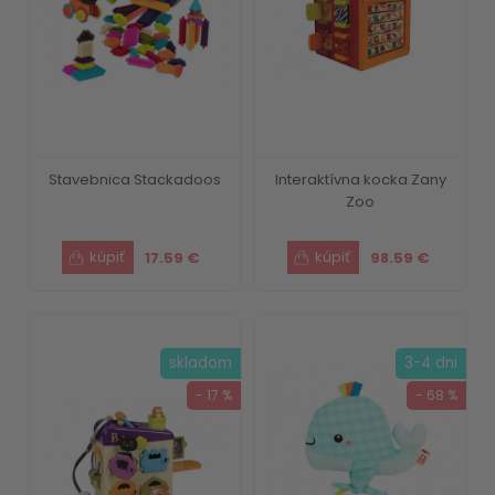
Stavebnica Stackadoos
Interaktívna kocka Zany
Zoo
17.59 €
98.59 €
skladom
3-4 dni
- 17 %
- 68 %