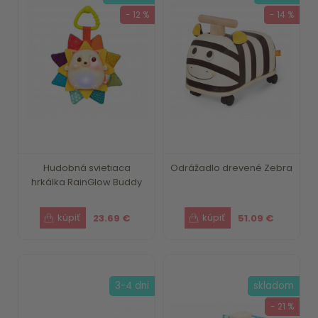
- 12 %
- 14 %
Hudobná svietiaca
Odrážadlo drevené Zebra
hrkálka RainGlow Buddy
23.69 €
51.09 €
3-4 dni
skladom
- 21 %