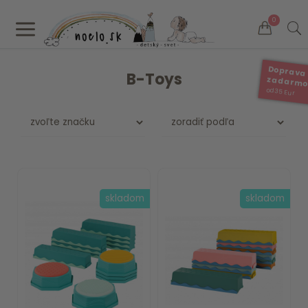
a
0
Doprava
B-Toys
zadarm
od 35 Eur
skladom
skladom