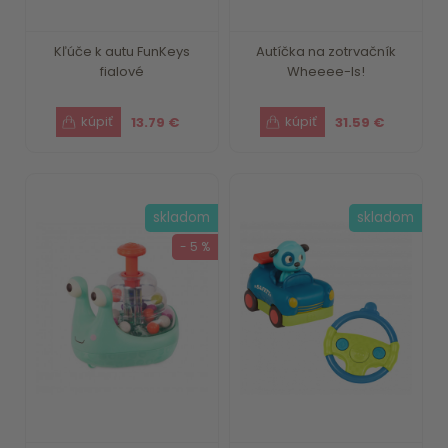
Kľúče k autu FunKeys
Autíčka na zotrvačník
fialové
Wheeee-ls!
13.79 €
31.59 €
skladom
skladom
- 5 %