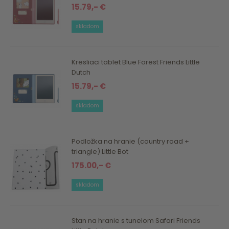
15.79,- €
skladom
Kresliaci tablet Blue Forest Friends Little
Dutch
15.79,- €
skladom
Podložka na hranie (country road +
triangle) Little Bot
175.00,- €
skladom
Stan na hranie s tunelom Safari Friends