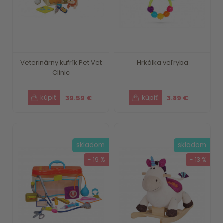
Veterinárny kufrík Pet Vet
Hrkálka veľryba
Clinic
39.59 €
3.89 €
skladom
skladom
- 19 %
- 13 %