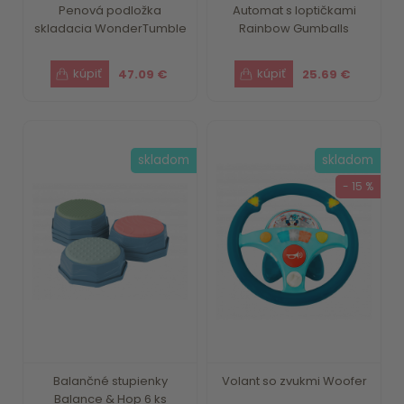
Penová podložka
Automat s loptičkami
skladacia WonderTumble
Rainbow Gumballs
47.09 €
25.69 €
skladom
skladom
- 15 %
Balančné stupienky
Volant so zvukmi Woofer
Balance & Hop 6 ks