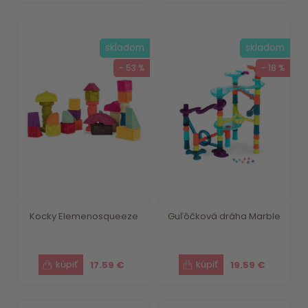
skladom
skladom
- 53 %
- 18 %
Kocky Elemenosqueeze
Guľôčková dráha Marble
17.59 €
19.59 €