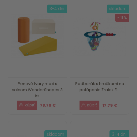
3-4 dni
skladom
- 11 %
Penové tvary maxi s
Podberák s hračkami na
valcom WonderShapes 3
potápanie Žralok Fi...
ks
78.79 €
17.79 €
skladom
3-4 dni