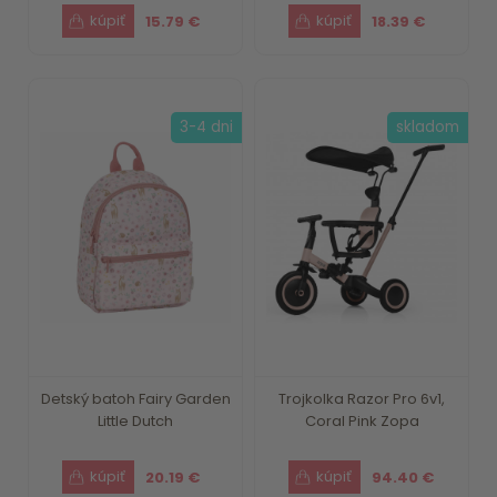
15.79 €
18.39 €
3-4 dni
skladom
Detský batoh Fairy Garden
Trojkolka Razor Pro 6v1,
Little Dutch
Coral Pink Zopa
20.19 €
94.40 €