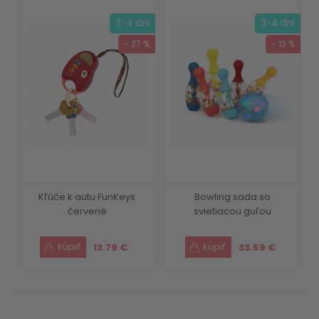
3-4 dni
3-4 dni
- 27 %
- 13 %
Kľúče k autu FunKeys
Bowling sada so
červené
svietiacou guľou
13.79 €
33.59 €