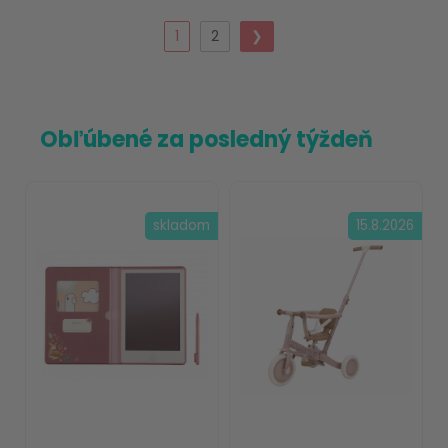
1
2
❯
Obľúbené za posledný týždeň
skladom
15.8.2026