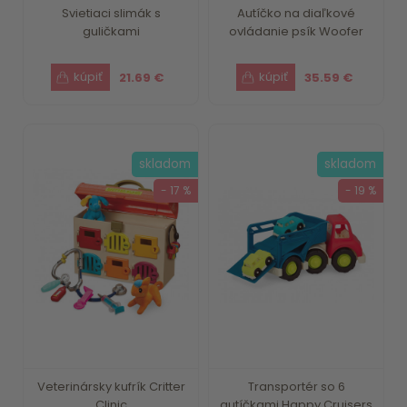
Svietiaci slimák s
Autíčko na diaľkové
guličkami
ovládanie psík Woofer
21.69 €
35.59 €
skladom
skladom
- 17 %
- 19 %
Veterinársky kufrík Critter
Transportér so 6
Clinic
autíčkami Happy Cruisers