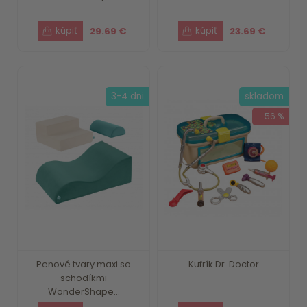
29.69 €
23.69 €
3-4 dni
skladom
- 56 %
Penové tvary maxi so
Kufrík Dr. Doctor
schodíkmi
WonderShape...