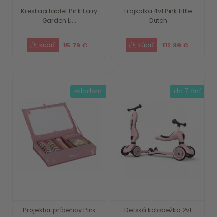
Kresliaci tablet Pink Fairy
Trojkolka 4v1 Pink Little
Garden Li...
Dutch
15.79 €
112.39 €
skladom
do 7 dní
Projektor príbehov Pink
Detská kolobežka 2v1