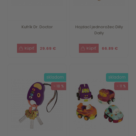
Kufrík Dr. Doctor
Hojdací jednorožec Dilly
Dally
29.69 €
66.89 €
skladom
skladom
- 18 %
- 11 %