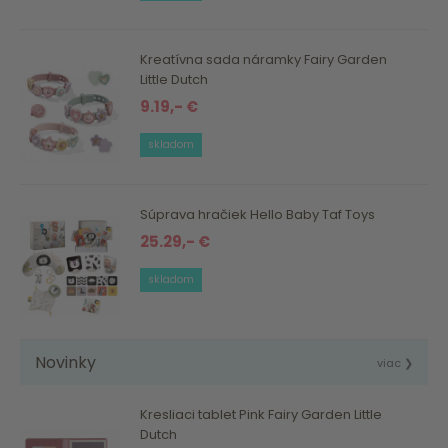
Kreatívna sada náramky Fairy Garden
Little Dutch
9.19,- €
skladom
Súprava hračiek Hello Baby Taf Toys
25.29,- €
skladom
Novinky
viac ❯
Kresliaci tablet Pink Fairy Garden Little
Dutch