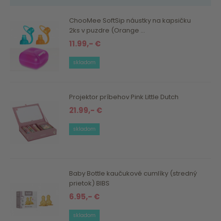
ChooMee SoftSip náustky na kapsičku
2ks v puzdre (Orange ...
11.99,- €
skladom
Projektor príbehov Pink Little Dutch
21.99,- €
skladom
Baby Bottle kaučukové cumlíky (stredný
prietok) BIBS
6.95,- €
skladom