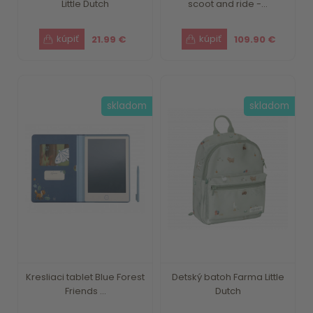
Little Dutch
scoot and ride -...
21.99 €
109.90 €
skladom
skladom
Kresliaci tablet Blue Forest
Detský batoh Farma Little
Friends ...
Dutch