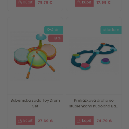
78.79 €
17.59 €
3-4 dni
skladom
- 18 %
Bubenícka sada Toy Drum
Prekážková dráha so
Set
stupienkami hudobná Ba...
27.69 €
74.79 €