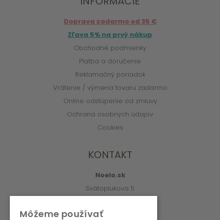
INFORMÁCIE
Doprava zadarmo od 35 €
Zľava 5% na prvý nákup
Obchodné podmienky
Platba a doručenie
Reklamačný poriadok
Vrátenie / výmena tovaru zadarmo
Online odstúpenie od zmluvy
Ochrana osobných údajov
Cookies
KONTAKT
Noelo.sk
Svätoplukova 5
010 01 Žilina
Môžeme používať
info@noelo.sk