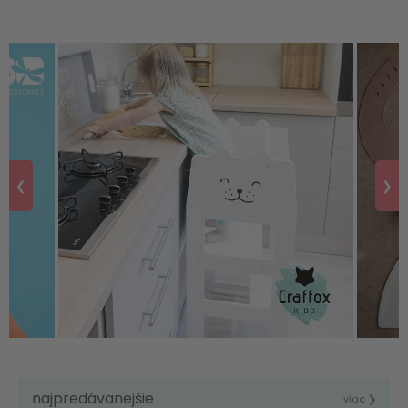
❮
❯
najpredávanejšie
viac ❯