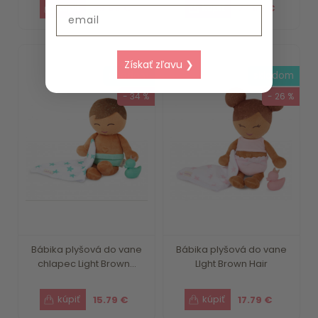
29.69 €
27.69 €
Email
Získať zľavu ❯
skladom
skladom
- 34 %
- 26 %
Bábika plyšová do vane
Bábika plyšová do vane
chlapec Light Brown...
LIght Brown Hair
15.79 €
17.79 €