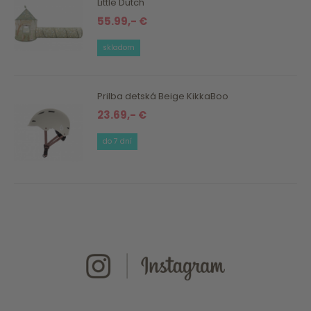
Little Dutch
55.99,- €
skladom
Prilba detská Beige KikkaBoo
23.69,- €
do 7 dní