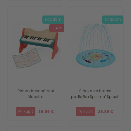
skladom
skladom
- 14 %
Piáno drevené Mini
Striekacia hracia
Maestro
podložka Splish 'n' Splash
39.59 €
26.89 €