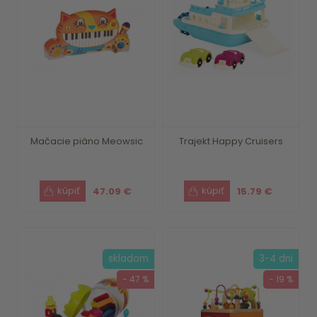
Mačacie piáno Meowsic
Trajekt Happy Cruisers
47.09 €
15.79 €
skladom
3-4 dni
- 47 %
- 19 %