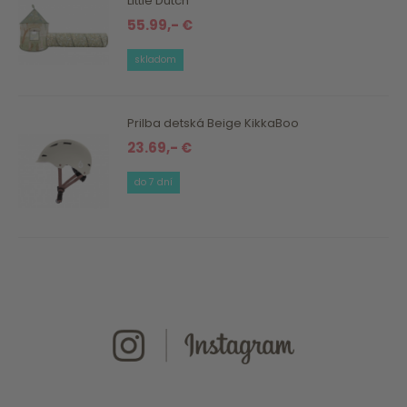
Little Dutch
55.99,- €
skladom
Prilba detská Beige KikkaBoo
23.69,- €
do 7 dní