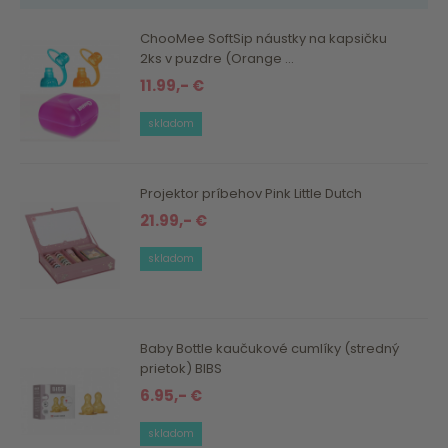
ChooMee SoftSip náustky na kapsičku
2ks v puzdre (Orange ...
11.99,- €
skladom
Projektor príbehov Pink Little Dutch
21.99,- €
skladom
Baby Bottle kaučukové cumlíky (stredný
prietok) BIBS
6.95,- €
skladom