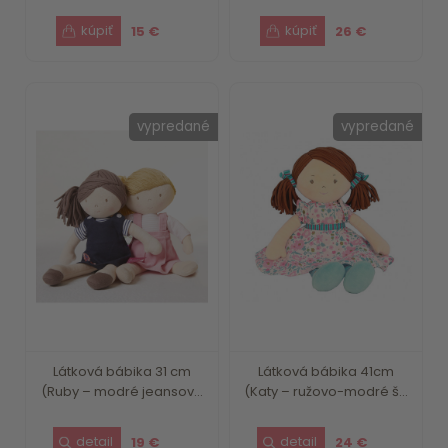
15 €
26 €
vypredané
vypredané
Látková bábika 31 cm
Látková bábika 41cm
(Ruby – modré jeansov...
(Katy – ružovo-modré š...
19 €
24 €