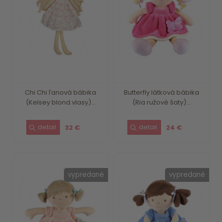
Chi Chi ľanová bábika
Butterfly látková bábika
(Kelsey blond vlasy)...
(Ria ružové šaty)...
32 €
24 €
vypredané
vypredané