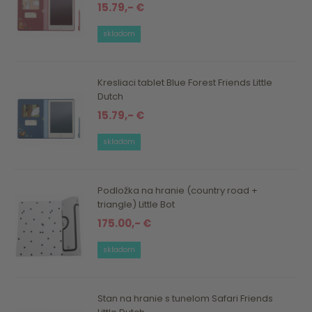
15.79,- €
skladom
Kresliaci tablet Blue Forest Friends Little
Dutch
15.79,- €
skladom
Podložka na hranie (country road +
triangle) Little Bot
175.00,- €
skladom
Stan na hranie s tunelom Safari Friends