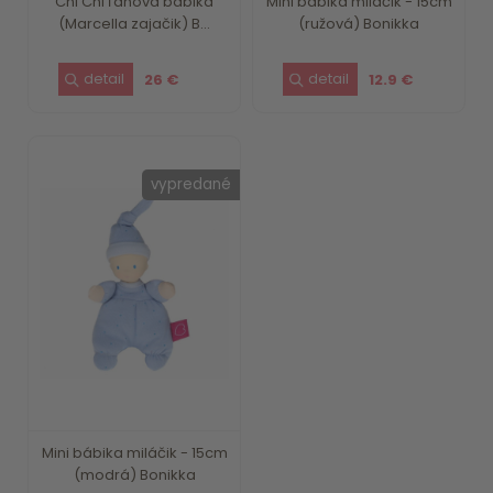
Chi Chi ľanová bábika
Mini bábika miláčik - 15cm
(Marcella zajačik) B...
(ružová) Bonikka
26 €
12.9 €
vypredané
Mini bábika miláčik - 15cm
(modrá) Bonikka