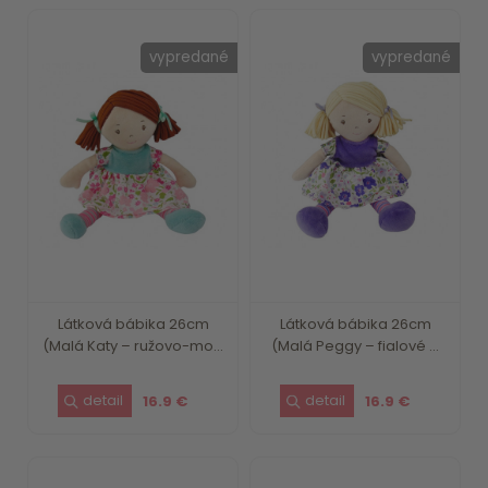
vypredané
vypredané
Látková bábika 26cm
Látková bábika 26cm
(Malá Katy – ružovo-mo...
(Malá Peggy – fialové ...
16.9 €
16.9 €