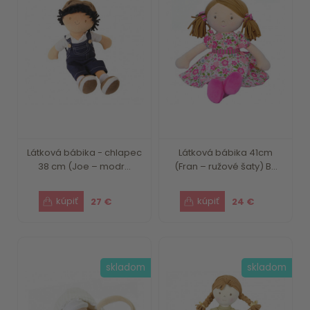
Látková bábika - chlapec
Látková bábika 41cm
38 cm (Joe – modr...
(Fran – ružové šaty) B...
27 €
24 €
skladom
skladom