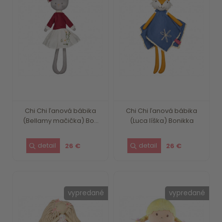
Chi Chi ľanová bábika
Chi Chi ľanová bábika
(Bellamy mačička) Bo...
(Luca líška) Bonikka
26 €
26 €
vypredané
vypredané