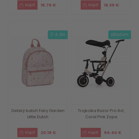
15.79 €
18.39 €
3-4 dni
skladom
Detský batoh Fairy Garden
Trojkolka Razor Pro 6v1,
Little Dutch
Coral Pink Zopa
20.19 €
94.40 €