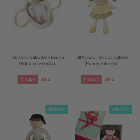
Bonikka babätko v košíku
All Natural látková bábika
(Bábätko v košíku...
(Honey zelené š...
35 €
29 €
skladom
skladom