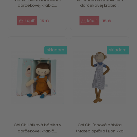
darčekovej krabič...
darčekovej krabič...
15 €
15 €
skladom
skladom
Chi Chi látková bábika v
Chi Chi ľanová bábika
darčekovej krabič...
(Mateo opička) Bonikka