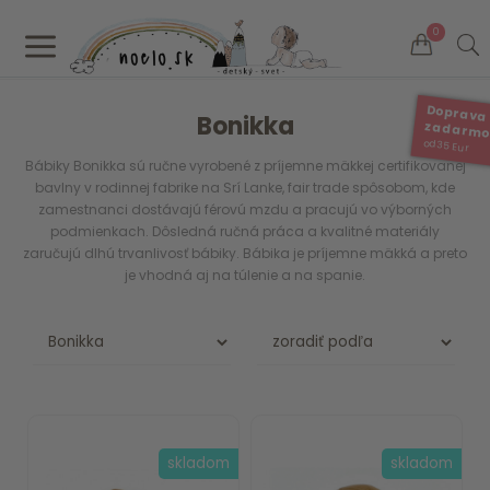
a
0
Doprava
Bonikka
zadarm
od 35 Eur
Bábiky Bonikka sú ručne vyrobené z príjemne mäkkej certifikovanej
bavlny v rodinnej fabrike na Srí Lanke, fair trade spôsobom, kde
zamestnanci dostávajú férovú mzdu a pracujú vo výborných
podmienkach. Dôsledná ručná práca a kvalitné materiály
zaručujú dlhú trvanlivosť bábiky. Bábika je príjemne mäkká a preto
je vhodná aj na túlenie a na spanie.
skladom
skladom