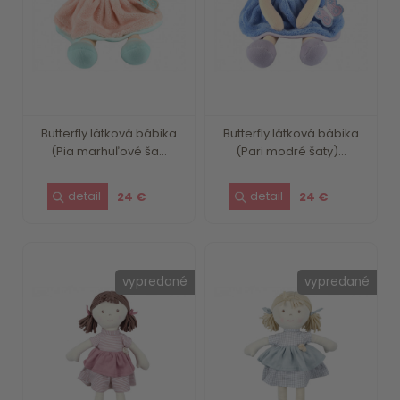
Butterfly látková bábika
Butterfly látková bábika
(Pia marhuľové ša...
(Pari modré šaty)...
24 €
24 €
vypredané
vypredané