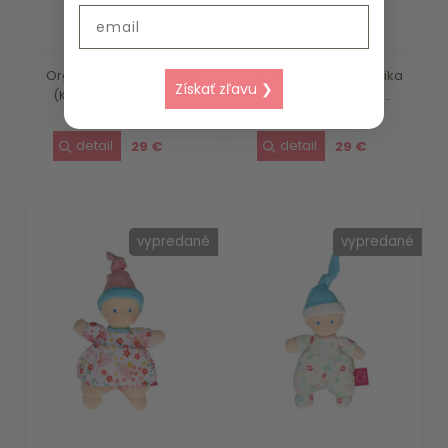
Email
Organic látková bábika
Organic látková bábika
Získať zľavu ❯
(Kaia modré šaty) B...
(Aria tehlové šaty)...
29 €
29 €
vypredané
vypredané