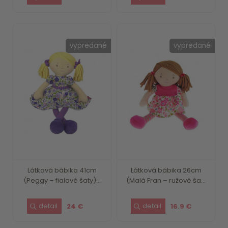
vypredané
vypredané
Látková bábika 41cm
Látková bábika 26cm
(Peggy – fialové šaty)...
(Malá Fran – ružové ša...
24 €
16.9 €