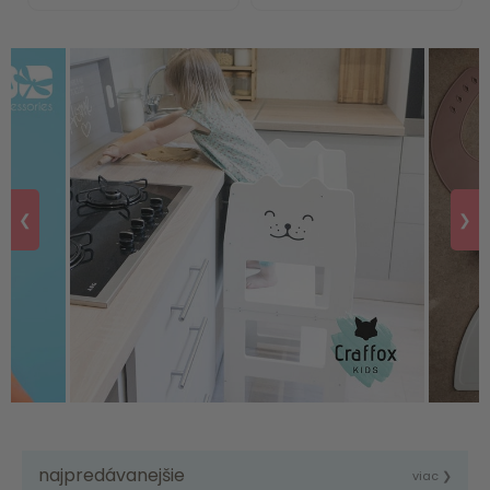
❮
❯
najpredávanejšie
viac ❯