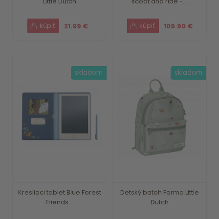
Little Dutch
scoot and ride -...
21.99 €
109.90 €
skladom
skladom
Kresliaci tablet Blue Forest
Detský batoh Farma Little
Friends ...
Dutch