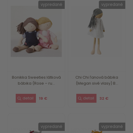
vypredané
vypredané
Bonikka Sweeties látková
Chi Chi ľanová bábika
bábika (Rose – ru...
(Megan sivé vlasy) B...
19 €
32 €
vypredané
vypredané