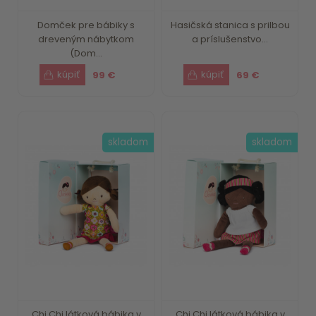
Domček pre bábiky s
Hasičská stanica s prilbou
dreveným nábytkom
a príslušenstvo...
(Dom...
99 €
69 €
skladom
skladom
Chi Chi látková bábika v
Chi Chi látková bábika v