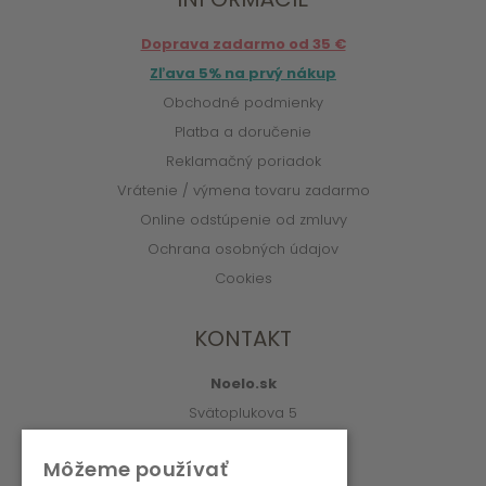
Doprava zadarmo od 35 €
Zľava 5% na prvý nákup
Obchodné podmienky
Platba a doručenie
Reklamačný poriadok
Vrátenie / výmena tovaru zadarmo
Online odstúpenie od zmluvy
Ochrana osobných údajov
Cookies
KONTAKT
Noelo.sk
Svätoplukova 5
010 01 Žilina
Môžeme používať
info@noelo.sk