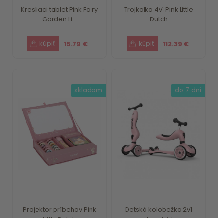
Kresliaci tablet Pink Fairy
Trojkolka 4v1 Pink Little
Garden Li...
Dutch
15.79 €
112.39 €
skladom
do 7 dní
Projektor príbehov Pink
Detská kolobežka 2v1