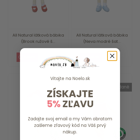
All Natural látková bábika
All Natural látková bábika
(Brook ružové š...
(Neva modré šat...
29 €
29 €
Vitajte na
Noelo.sk
vypredané
vypredané
ZÍSKAJTE
5%
ZĽAVU
Zadajte svoj email a my Vám obratom
zašleme zľavový kód na Váš prvý
nákup.