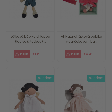
Látková bábika chlapec
All Natural látková bábika
(leo so šiltovkou) ...
v darčekovom ba...
21 €
24 €
skladom
skladom