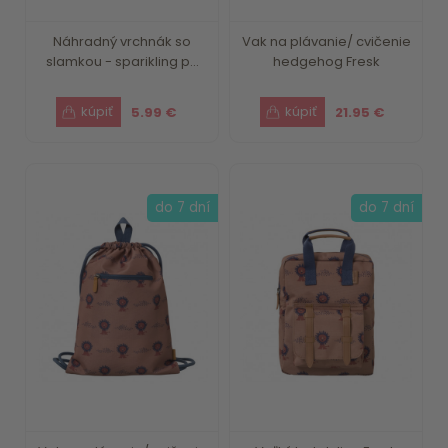
Náhradný vrchnák so
Vak na plávanie/ cvičenie
slamkou - sparikling p...
hedgehog Fresk
5.99 €
21.95 €
do 7 dní
do 7 dní