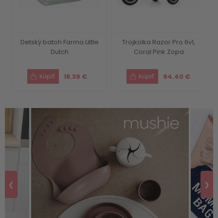
Detský batoh Farma Little
Trojkolka Razor Pro 6v1,
Dutch
Coral Pink Zopa
18.39 €
94.40 €
❮
❯