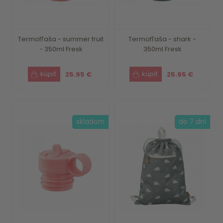
Termofľaša - summer fruit
Termofľaša - shark -
- 350ml Fresk
350ml Fresk
25.95 €
25.95 €
skladom
do 7 dní