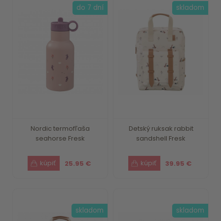
do 7 dní
skladom
Nordic termofľaša
Detský ruksak rabbit
seahorse Fresk
sandshell Fresk
25.95 €
39.95 €
skladom
skladom