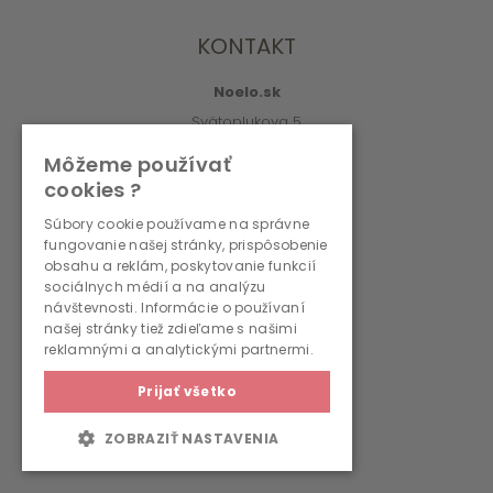
KONTAKT
Noelo.sk
Svätoplukova 5
010 01 Žilina
Môžeme používať
cookies ?
info@noelo.sk
02/222 003 76 (8:00-15:00)
Súbory cookie používame na správne
fungovanie našej stránky, prispôsobenie
obsahu a reklám, poskytovanie funkcií
PREVÁDZKOVATEĽ
sociálnych médií a na analýzu
návštevnosti. Informácie o používaní
WMS, s.r.o., r.s.p.
našej stránky tiež zdieľame s našimi
reklamnými a analytickými partnermi.
Svätoplukova 5
010 01 Žilina
Prijať všetko
IČO: 36690236
ZOBRAZIŤ NASTAVENIA
IČ DPH: SK2022262792