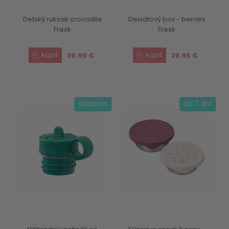
Detský ruksak crocodile
Desiatový box - berries
Fresk
Fresk
39.95 €
28.95 €
skladom
do 7 dní