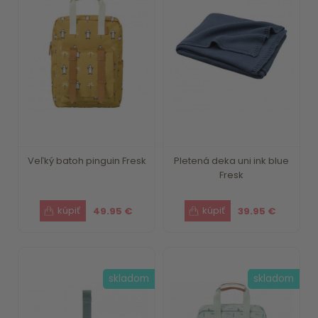
Veľký batoh pinguin Fresk
Pletená deka uni ink blue
Fresk
49.95 €
39.95 €
skladom
skladom