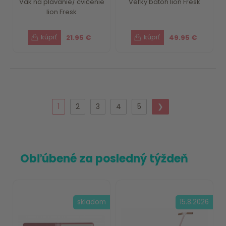
Vak na plávanie/ cvičenie
Veľký batoh lion Fresk
lion Fresk
21.95 €
49.95 €
1
2
3
4
5
❯
Obľúbené za posledný týždeň
skladom
15.8.2026