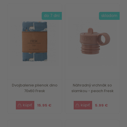
do 7 dní
skladom
Dvojbalenie plienok dino
Náhradný vrchnák so
70x60 Fresk
slamkou - peach Fresk
15.95 €
5.99 €