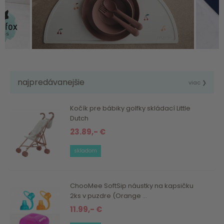
najpredávanejšie
viac ❯
Kočík pre bábiky golfky skládací Little
Dutch
23.89,- €
skladom
ChooMee SoftSip náustky na kapsičku
2ks v puzdre (Orange ...
11.99,- €