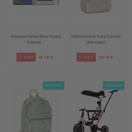
Kresliaci tablet Blue Forest
Detský batoh Fairy Garden
Friends ...
Little Dutch
15.79 €
20.19 €
skladom
skladom