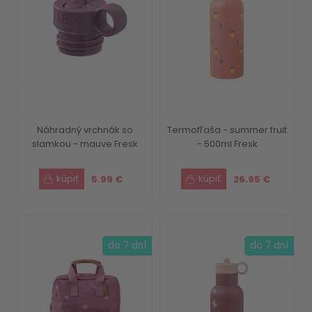
Náhradný vrchnák so
Termofľaša - summer fruit
slamkou - mauve Fresk
- 500ml Fresk
5.99 €
26.95 €
do 7 dní
do 7 dní