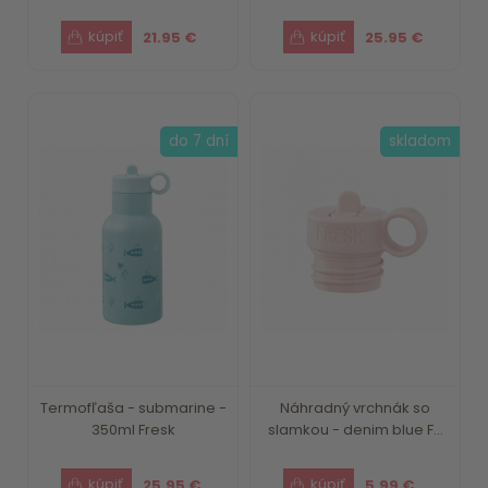
21.95 €
25.95 €
do 7 dní
skladom
Termofľaša - submarine -
Náhradný vrchnák so
350ml Fresk
slamkou - denim blue F...
25.95 €
5.99 €