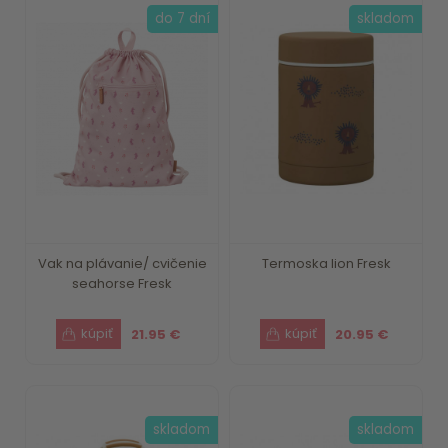
do 7 dní
skladom
Vak na plávanie/ cvičenie
Termoska lion Fresk
seahorse Fresk
21.95 €
20.95 €
skladom
skladom