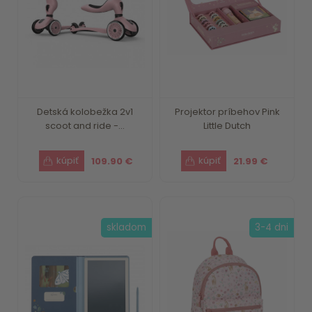
Detská kolobežka 2v1
Projektor príbehov Pink
scoot and ride -...
Little Dutch
109.90 €
21.99 €
skladom
3-4 dni