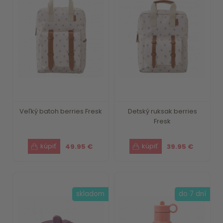
Veľký batoh berries Fresk
Detský ruksak berries
Fresk
49.95 €
39.95 €
skladom
do 7 dní