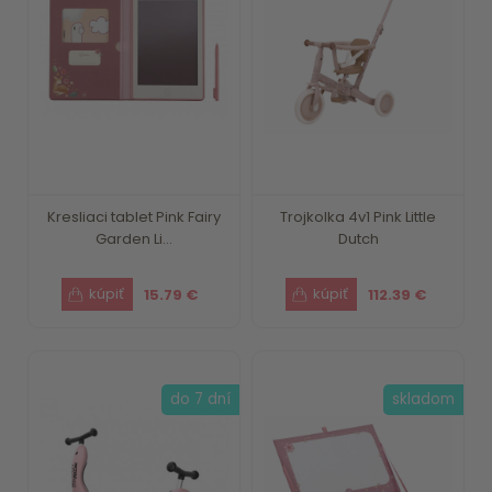
Kresliaci tablet Pink Fairy
Trojkolka 4v1 Pink Little
Garden Li...
Dutch
15.79 €
112.39 €
do 7 dní
skladom