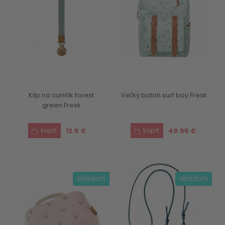
Klip na cumlík forest
Veľký batoh surf boy Fresk
green Fresk
12.5 €
49.95 €
skladom
skladom