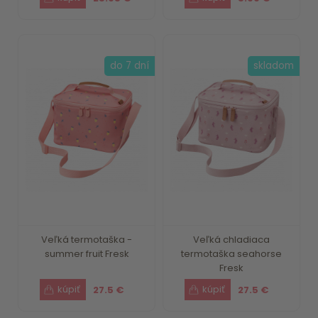
do 7 dní
skladom
Veľká termotaška -
Veľká chladiaca
summer fruit Fresk
termotaška seahorse
Fresk
27.5 €
27.5 €