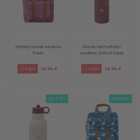
Detský ruksak swallow
Nordic termofľaša
Fresk
swallow, 500 ml Fresk
39.95 €
26.95 €
do 7 dní
skladom