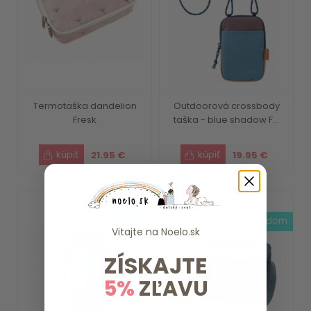
Termotaška dandelion
Outdoorová crossbody
Fresk
taška - blue shadow F...
21.95 €
19.95 €
skladom
skladom
Vitajte na
Noelo.sk
ZÍSKAJTE
5%
ZĽAVU