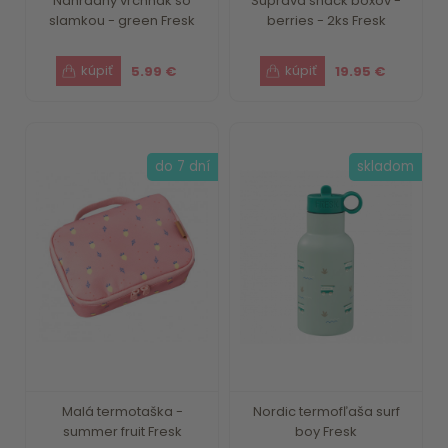
Náhradný vrchnák so
Súprava snack boxov -
slamkou - green Fresk
berries - 2ks Fresk
5.99 €
19.95 €
do 7 dní
skladom
Malá termotaška -
Nordic termofľaša surf
summer fruit Fresk
boy Fresk