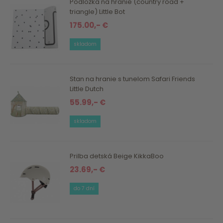
Podložka na hranie (country road +
triangle) Little Bot
175.00,- €
skladom
Stan na hranie s tunelom Safari Friends
Little Dutch
55.99,- €
skladom
Prilba detská Beige KikkaBoo
23.69,- €
do 7 dní