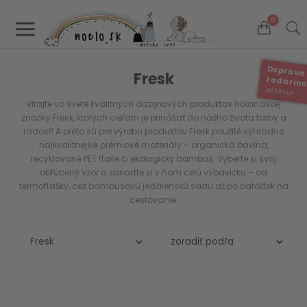
a
0
Doprava
Fresk
zadarm
od 35 Eur
Vitajte vo svete kvalitných dizajnových produktov holandskej
značky Fresk, ktorých cieľom je prinášať do nášho života farby a
radosť! A preto sú pre výrobu produktov Fresk použité výhradne
najkvalitnejšie prémiové materiály – organická bavlna,
recyklované PET fľaše či ekologický bambus. Vyberte si svoj
obľúbený vzor a zariaďte si v ňom celú výbavičku – od
termofľašky, cez bambusovú jedálenskú sadu až po batôžtek na
cestovanie.