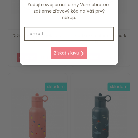
Zadajte svoj email a my Vám obratom
zašleme zľavový kód na Váš prvý
nákup.
Email
Držiak na fľašu - feldspar
Veľká termotaška - shark
Fresk
Fresk
Získať zľavu ❯
19.95 €
27.5 €
skladom
skladom