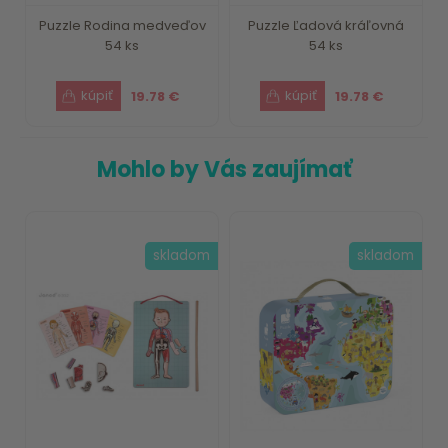
Puzzle Rodina medveďov
Puzzle Ľadová kráľovná
54 ks
54 ks
19.78 €
19.78 €
Mohlo by Vás zaujímať
skladom
skladom