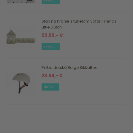
skladom
Stan na hranie s tunelom Safari Friends
Little Dutch
55.99,- €
skladom
Prilba detská Beige KikkaBoo
23.69,- €
do 7 dní