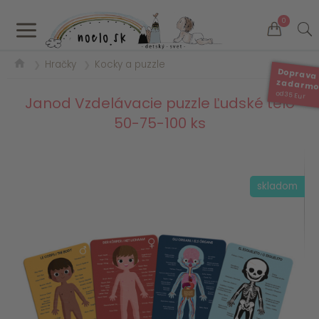
a
0
Hračky
Kocky a puzzle
❯
❯
Doprava
zadarm
od 35 Eur
Janod Vzdelávacie puzzle Ľudské telo
50-75-100 ks
skladom