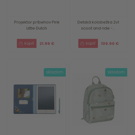
Projektor príbehov Pink
Detská kolobežka 2v1
Little Dutch
scoot and ride -...
21.99 €
109.90 €
skladom
skladom