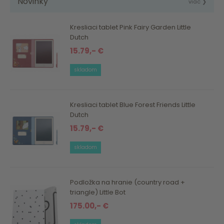
Novinky
viac ❯
Kresliaci tablet Pink Fairy Garden Little
Dutch
15.79,- €
skladom
Kresliaci tablet Blue Forest Friends Little
Dutch
15.79,- €
skladom
Podložka na hranie (country road +
triangle) Little Bot
175.00,- €