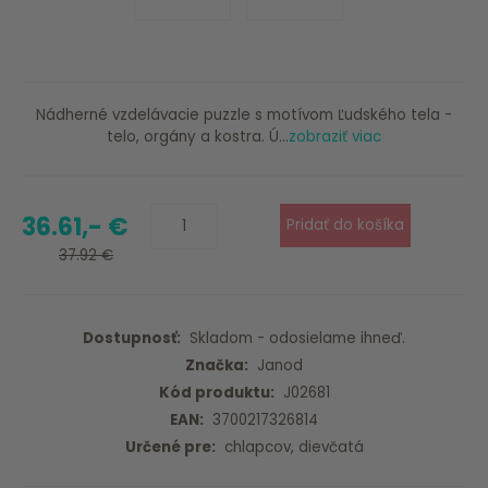
Nádherné vzdelávacie puzzle s motívom Ľudského tela -
telo, orgány a kostra. Ú...
zobraziť viac
36.61,- €
37.92 €
Dostupnosť:
Skladom - odosielame ihneď.
Značka:
Janod
Kód produktu:
J02681
EAN:
3700217326814
Určené pre:
chlapcov, dievčatá