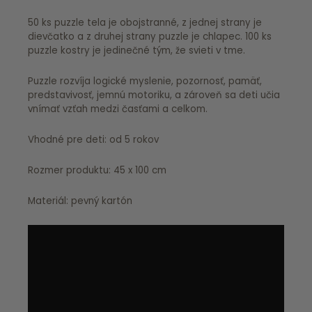
50 ks puzzle tela je obojstranné, z jednej strany je
dievčatko a z druhej strany puzzle je chlapec. 100 ks
puzzle kostry je jedinečné tým, že svieti v tme.
Puzzle rozvíja logické myslenie, pozornosť, pamäť,
predstavivosť, jemnú motoriku, a zároveň sa deti učia
vnímať vzťah medzi časťami a celkom.
Vhodné pre deti: od 5 rokov
Rozmer produktu: 45 x 100 cm
Materiál: pevný kartón