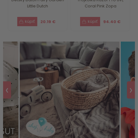
Little Dutch
Coral Pink Zopa
20.19 €
94.40 €
❮
❯