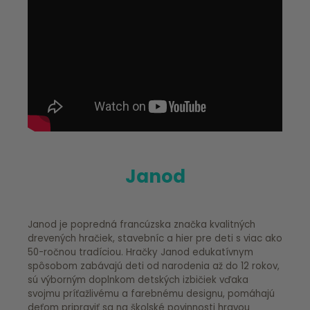
Janod
Janod je popredná francúzska značka kvalitných
drevených hračiek, stavebníc a hier pre deti s viac ako
50-ročnou tradíciou. Hračky Janod edukatívnym
spôsobom zabávajú deti od narodenia až do 12 rokov,
sú výborným doplnkom detských izbičiek vďaka
svojmu príťažlivému a farebnému designu, pomáhajú
deťom pripraviť sa na školské povinnosti hravou