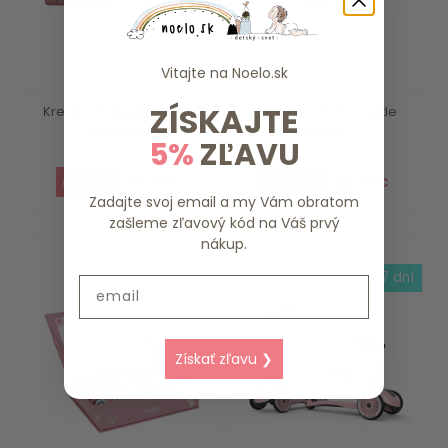
Vitajte na
Noelo.sk
ZÍSKAJTE
Kresliaci tablet Pink Fairy
Trojkolka 4v1 Pink Little
Garden Li...
Dutch
5%
ZĽAVU
15.79 €
112.39 €
Zadajte svoj email a my Vám obratom
zašleme zľavový kód na Váš prvý
nákup.
skladom
do 7 dní
Email
Získať zľavu ❯