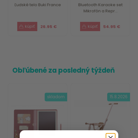
Ľudské telo Buki France
Bluetooth Karaoke set
Mikrofón a Repr...
26.95 €
54.95 €
Obľúbené za posledný týždeň
skladom
15.8.2026