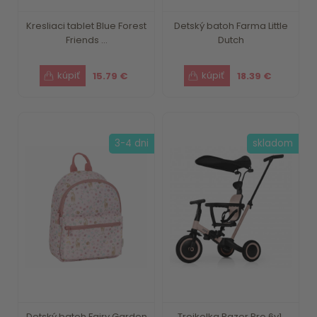
Kresliaci tablet Blue Forest
Detský batoh Farma Little
Friends ...
Dutch
15.79 €
18.39 €
3-4 dni
skladom
Detský batoh Fairy Garden
Trojkolka Razor Pro 6v1,