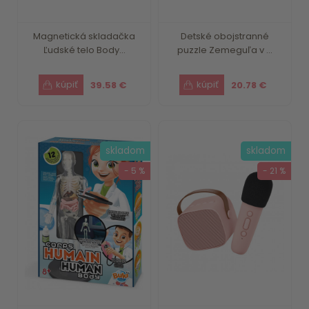
Magnetická skladačka
Detské obojstranné
Ľudské telo Body...
puzzle Zemeguľa v ...
39.58 €
20.78 €
skladom
skladom
- 5 %
- 21 %