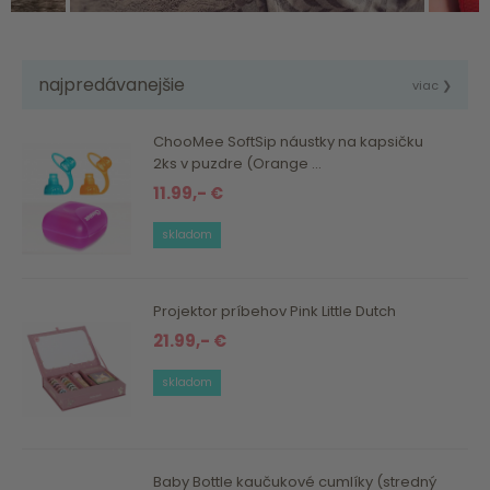
najpredávanejšie
viac ❯
ChooMee SoftSip náustky na kapsičku
2ks v puzdre (Orange ...
11.99,- €
skladom
Projektor príbehov Pink Little Dutch
21.99,- €
skladom
Baby Bottle kaučukové cumlíky (stredný