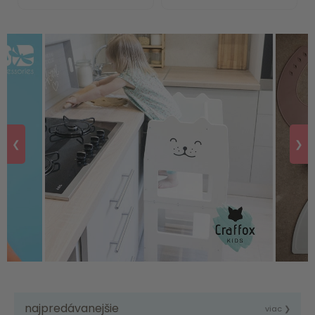
❮
❯
najpredávanejšie
viac ❯