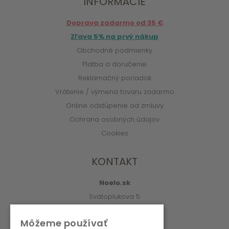
INFORMÁCIE
Doprava zadarmo od 35 €
Zľava 5% na prvý nákup
Obchodné podmienky
Platba a doručenie
Reklamačný poriadok
Vrátenie / výmena tovaru zadarmo
Online odstúpenie od zmluvy
Ochrana osobných údajov
Cookies
KONTAKT
Noelo.sk
Svätoplukova 5
010 01 Žilina
Môžeme používať
info@noelo.sk