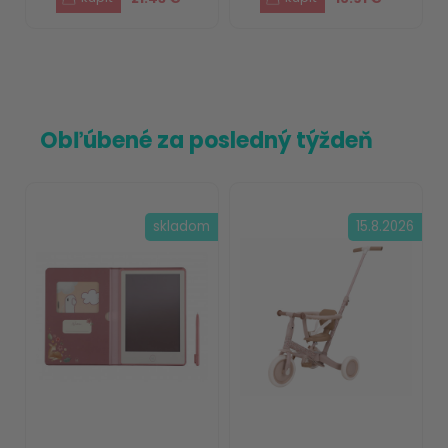
Obľúbené za posledný týždeň
skladom
15.8.2026