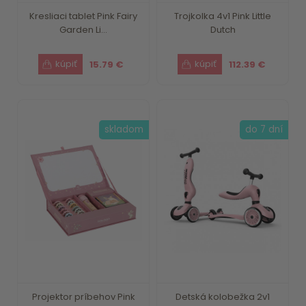
Kresliaci tablet Pink Fairy
Trojkolka 4v1 Pink Little
Garden Li...
Dutch
15.79 €
112.39 €
skladom
do 7 dní
Projektor príbehov Pink
Detská kolobežka 2v1