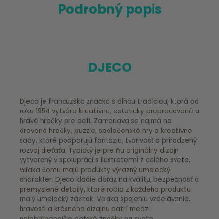
Podrobný popis
DJECO
Djeco je francúzska značka s dlhou tradíciou, ktorá od
roku 1954 vytvára kreatívne, esteticky prepracované a
hravé hračky pre deti. Zameriava sa najmä na
drevené hračky, puzzle, spoločenské hry a kreatívne
sady, ktoré podporujú fantáziu, tvorivosť a prirodzený
rozvoj dieťaťa. Typický je pre ňu originálny dizajn
vytvorený v spolupráci s ilustrátormi z celého sveta,
vďaka čomu majú produkty výrazný umelecký
charakter. Djeco kladie dôraz na kvalitu, bezpečnosť a
premyslené detaily, ktoré robia z každého produktu
malý umelecký zážitok. Vďaka spojeniu vzdelávania,
hravosti a krásneho dizajnu patrí medzi
najobľúbenejšie detské značky na svete.