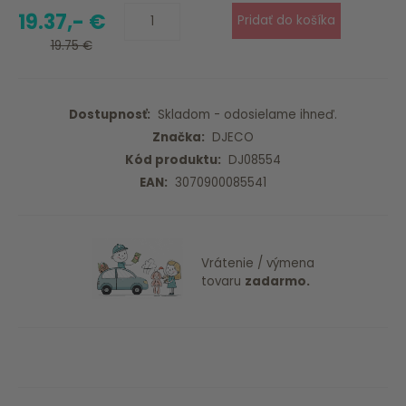
19.37,- €
19.75 €
Dostupnosť:
Skladom - odosielame ihneď.
Značka:
DJECO
Kód produktu:
DJ08554
EAN:
3070900085541
Vrátenie / výmena
tovaru
zadarmo.