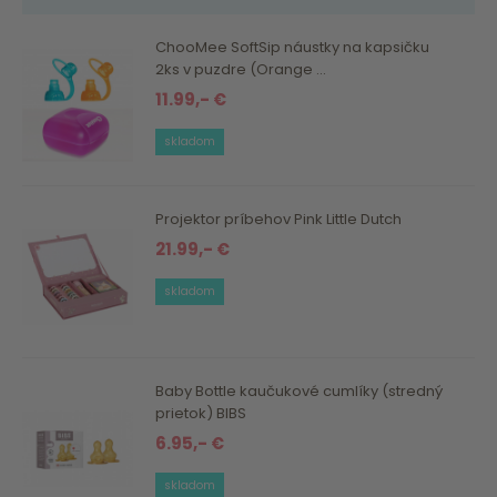
ChooMee SoftSip náustky na kapsičku
2ks v puzdre (Orange ...
11.99,- €
skladom
Projektor príbehov Pink Little Dutch
21.99,- €
skladom
Baby Bottle kaučukové cumlíky (stredný
prietok) BIBS
6.95,- €
skladom