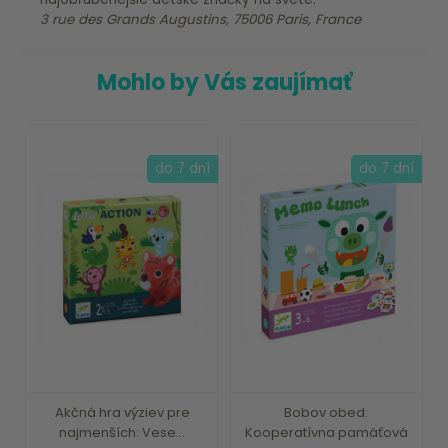
3 rue des Grands Augustins, 75006 Paris, France
Mohlo by Vás zaujímať
do 7 dní
do 7 dní
Akčná hra výziev pre
Bobov obed:
najmenších: Vese...
Kooperatívna pamäťová