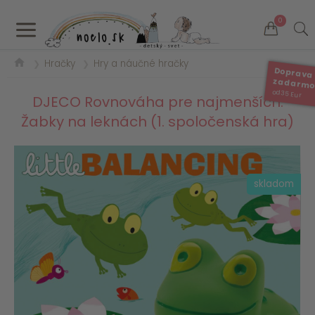
a
0
Hračky
Hry a náučné hračky
❯
❯
Doprava
zadarm
od 35 Eur
DJECO Rovnováha pre najmenších:
Žabky na leknách (1. spoločenská hra)
skladom