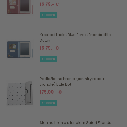
15.79,- €
skladom
Kresliaci tablet Blue Forest Friends Little
Dutch
15.79,- €
skladom
Podložka na hranie (country road +
triangle) Little Bot
175.00,- €
skladom
Stan na hranie s tunelom Safari Friends