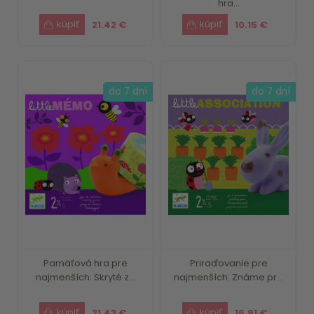
hra...
21.42 €
10.15 €
do 7 dní
do 7 dní
Pamäťová hra pre
Priraďovanie pre
najmenších: Skryté z...
najmenších: Známe pr...
21.43 €
16.91 €