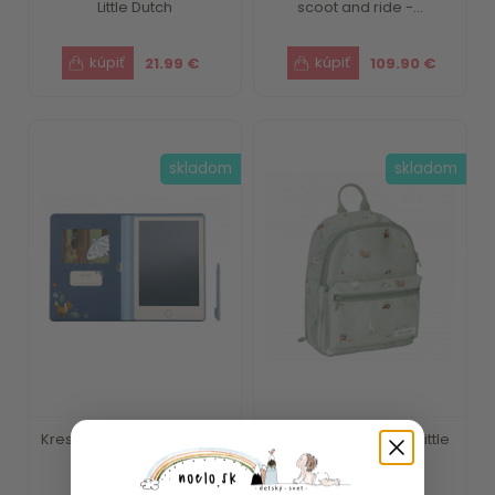
Little Dutch
scoot and ride -...
21.99 €
109.90 €
skladom
skladom
Kresliaci tablet Blue Forest
Detský batoh Farma Little
Friends ...
Dutch