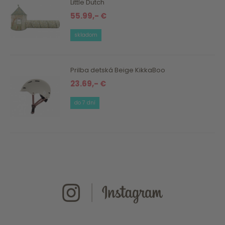
Little Dutch
55.99,- €
skladom
Prilba detská Beige KikkaBoo
23.69,- €
do 7 dní