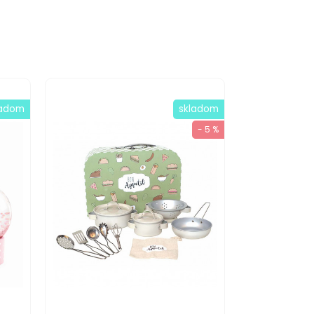
ladom
skladom
- 5 %