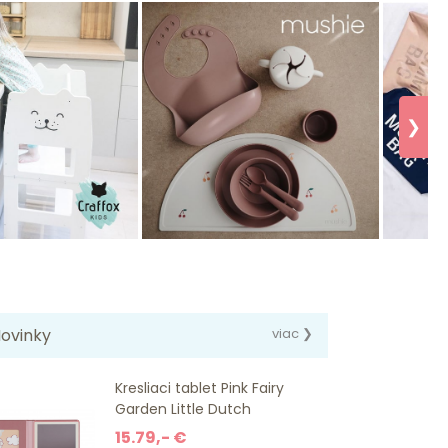
❯
ovinky
viac ❯
Kresliaci tablet Pink Fairy
Garden Little Dutch
15.79,- €