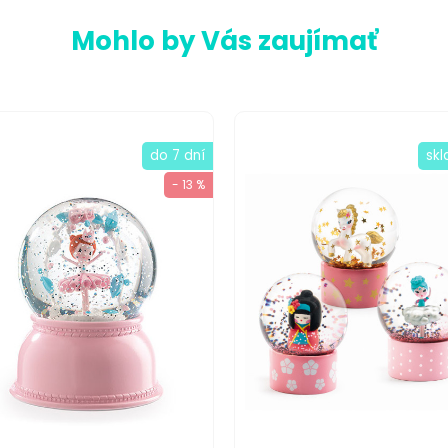
Mohlo by Vás zaujímať
do 7 dní
sk
- 13 %