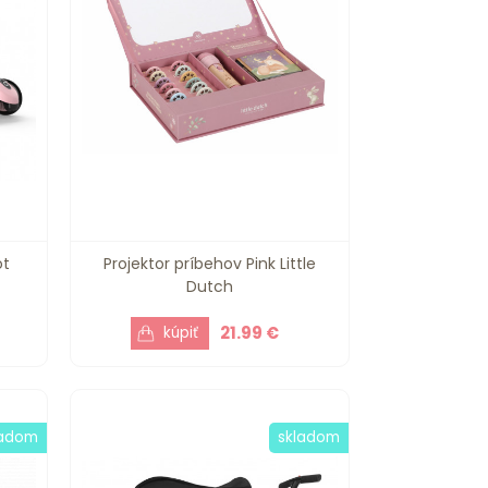
ot
Projektor príbehov Pink Little
Dutch
21.99 €
ladom
skladom