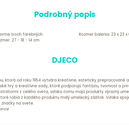
Podrobný popis
forme troch farebných
Rozmer balenia: 23 x 23 x
DJECO
ou, ktorá od roku 1954 vytvára kreatívne, esteticky prepracované 
é hry a kreatívne sady, ktoré podporujú fantáziu, tvorivosť a prir
 ilustrátormi z celého sveta, vďaka čomu majú produkty výrazný ume
ktoré robia z každého produktu malý umelecký zážitok. Vďaka spoje
é značky na svete.
rance