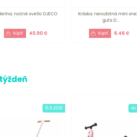
lerína: nočné svetlo DJECO
Kráska: nerozbitná mini sn
guľa D...
40.90 €
6.46 €
 týždeň
15.8.2026
do