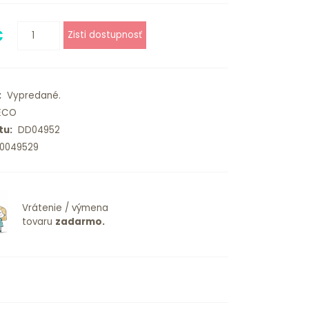
€
:
Vypredané.
ECO
tu:
DD04952
0049529
Vrátenie / výmena
tovaru
zadarmo.