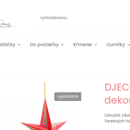
izbičky
Do postieľky
Kŕmenie
Cumlíky
DJEC
dekor
vypredané
Ľahučká záve
farebných hvi