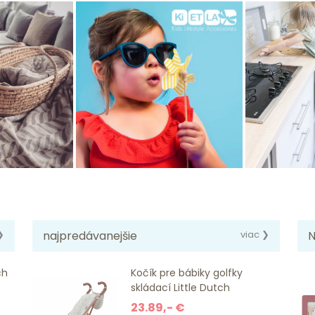
❯
najpredávanejšie
viac ❯
N
ch
Kočík pre bábiky golfky
skládací Little Dutch
23.89,- €