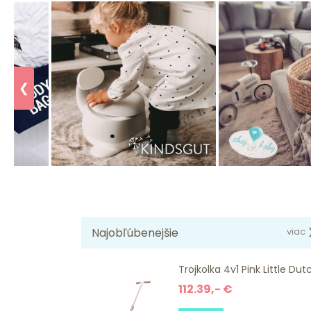
❮
Najobľúbenejšie
viac 
Trojkolka 4v1 Pink Little Dut
112.39,- €