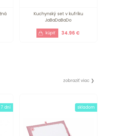
ežná
Kuchynský set v kufríku
JaBaDaBaDo
34.96 €
zobraziť viac ❯
 7 dní
skladom