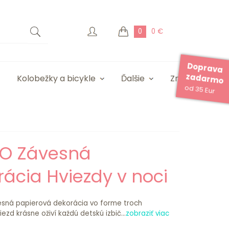
0
0 €
Doprava
zadarmo
Kolobežky a bicykle
Ďalšie
Značky
od 35 Eur
O Závesná
ácia Hviezdy v noci
sná papierová dekorácia vo forme troch
ezd krásne oživí každú detskú izbič...
zobraziť viac