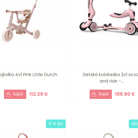
ojkolka 4v1 Pink Little Dutch
Detská kolobežka 2v1 sco
and ride -...
112.39 €
109.90 €
3-4 dni
sk