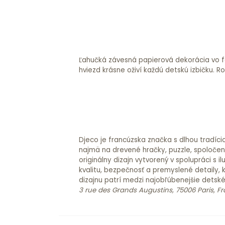
Ľahučká závesná papierová dekorácia vo 
hviezd krásne oživí každú detskú izbičku. Rozmer: 27 - 18 - 14 cm
Djeco je francúzska značka s dlhou tradíci
najmä na drevené hračky, puzzle, spoločensk
originálny dizajn vytvorený v spolupráci s
kvalitu, bezpečnosť a premyslené detaily, 
dizajnu patrí medzi najobľúbenejšie detsk
3 rue des Grands Augustins, 75006 Paris, F