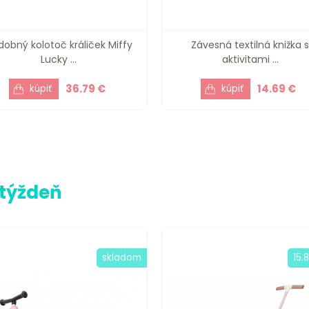
dobný kolotoč králiček Miffy
Závesná textilná knižka 
Lucky ...
aktivitami ...
36.79 €
14.69 €
 týždeň
skladom
15.