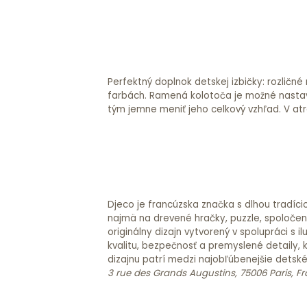
Perfektný doplnok detskej izbičky: rozličn
ako darček. Rozmer: 70 x 40 cm Rozmer b
farbách. Ramená kolotoča je možné nastav
tým jemne meniť jeho celkový vzhľad. V at
Djeco je francúzska značka s dlhou tradíci
najmä na drevené hračky, puzzle, spoločensk
originálny dizajn vytvorený v spolupráci s
kvalitu, bezpečnosť a premyslené detaily, 
dizajnu patrí medzi najobľúbenejšie detsk
3 rue des Grands Augustins, 75006 Paris, F