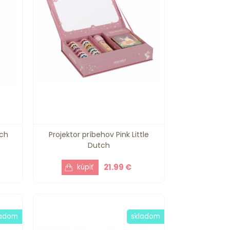
tch
Projektor príbehov Pink Little
Dutch
21.99 €
ladom
skladom