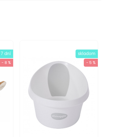
 7 dní
skladom
- 8 %
- 5 %