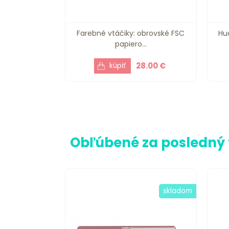
Farebné vtáčiky: obrovské FSC
Hu
papiero...
28.00 €
Obľúbené za posledný
skladom