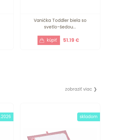
s
Vanička Toddler biela so
svetlo-šedou...
51.19 €
zobraziť viac ❯
8.2026
skladom