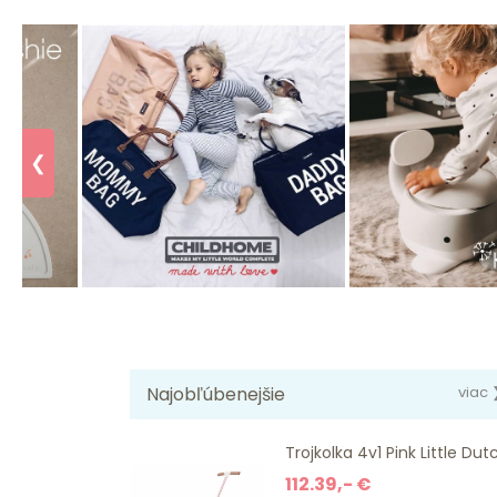
❮
Najobľúbenejšie
viac 
Trojkolka 4v1 Pink Little Dut
112.39,- €