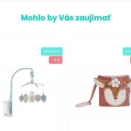
Mohlo by Vás zaujímať
skladom
do
- 8 %