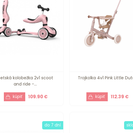
etská kolobežka 2v1 scoot
Trojkolka 4v1 Pink Little Du
and ride -...
109.90 €
112.39 €
do 7 dní
sk