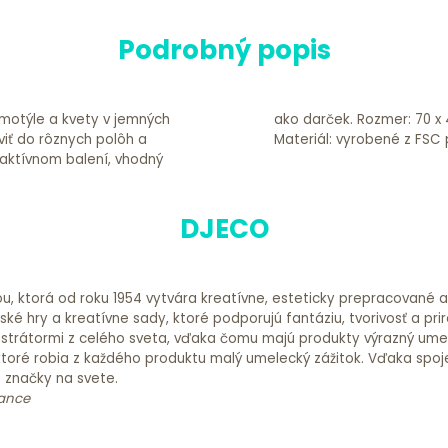
Podrobný popis
é motýle a kvety v jemných
alenia: 42 x 18 x 0,3 cm
iť do rôznych polôh a
Materiál: vyrobené z FSC 
raktívnom balení, vhodný
DJECO
ou, ktorá od roku 1954 vytvára kreatívne, esteticky prepracované 
é hry a kreatívne sady, ktoré podporujú fantáziu, tvorivosť a prir
 ilustrátormi z celého sveta, vďaka čomu majú produkty výrazný ume
ktoré robia z každého produktu malý umelecký zážitok. Vďaka spoje
é značky na svete.
rance