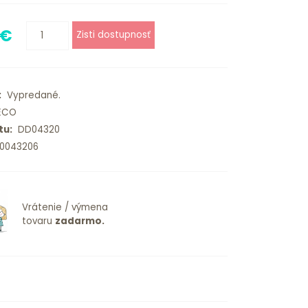
 €
:
Vypredané.
ECO
tu:
DD04320
0043206
Vrátenie / výmena
tovaru
zadarmo.