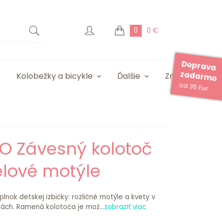
0
0 €
Doprava
zadarmo
Kolobežky a bicykle
Ďalšie
Značky
od 35 Eur
O Závesný kolotoč
elové motýle
lnok detskej izbičky: rozličné motýle a kvety v
ách. Ramená kolotoča je mož...
zobraziť viac