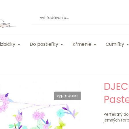
izbičky
Do postieľky
Kŕmenie
Cumlíky
DJEC
Past
vypredané
Perfektný dop
jemných farb