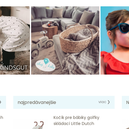
❯
najpredávanejšie
viac ❯
N
ch
Kočík pre bábiky golfky
skládací Little Dutch