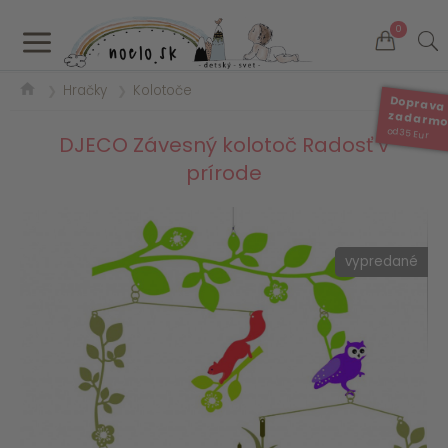
a
0
Hračky
Kolotoče
❯
❯
Doprava
zadarm
od 35 Eur
DJECO Závesný kolotoč Radosť v
prírode
vypredané