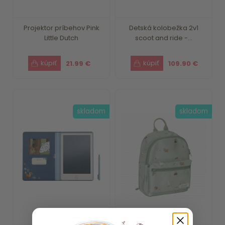
Projektor príbehov Pink
Detská kolobežka 2v1
Little Dutch
scoot and ride -...
21.99 €
109.90 €
skladom
skladom