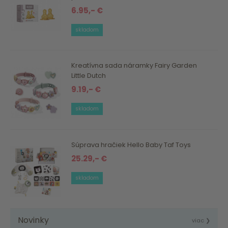
6.95,- €
skladom
Kreatívna sada náramky Fairy Garden
Little Dutch
9.19,- €
skladom
Súprava hračiek Hello Baby Taf Toys
25.29,- €
skladom
Novinky
viac ❯